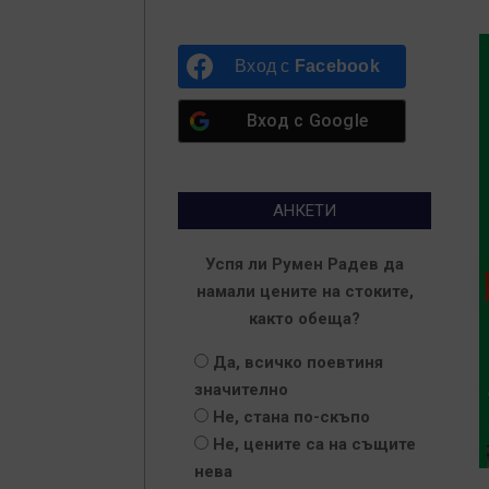
Вход с
Facebook
Вход с
Google
АНКЕТИ
Успя ли Румен Радев да
намали цените на стоките,
както обеща?
Да, всичко поевтиня
значително
Не, стана по-скъпо
Не, цените са на същите
нева