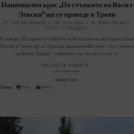
Национален крос „По стъпките на Васил
Левски“ ще се проведе в Троян
026-
BY:
ПАВЛИН ИВАНОВ
ON:
29.01.2026
IN:
ЛОВЕЧ ОБЛАСТ
,
СПОРТ
,
ТРОЯН ДНЕС
1-
9
По повод 153 години от гибелта на Апостола на свободата Васи
Левски, в Троян ще се проведе националният крос „По стъпкит
на Васил Левски“. Събитието ще се състои на 14
ПРОЧЕТИ ПОВЕЧЕ:
SHARE THIS:
Print
Email
Tweet