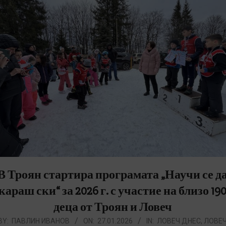
В Троян стартира програмата „Научи се д
караш ски“ за 2026 г. с участие на близо 19
деца от Троян и Ловеч
026-
BY:
ПАВЛИН ИВАНОВ
ON:
27.01.2026
IN:
ЛОВЕЧ ДНЕС
,
ЛОВЕ