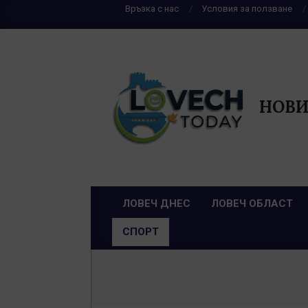
Skip
Връзка с нас
Условия за ползване
to
content
НОВИ
ЛОВЕЧ ДНЕС
ЛОВЕЧ ОБЛАСТ
Primary
СПОРТ
Navigation
Menu