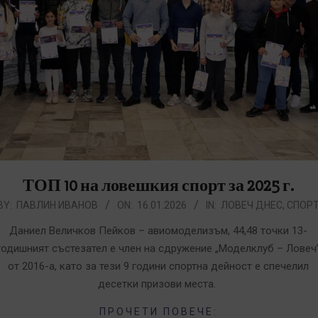
ТОП 10 на ловешкия спорт за 2025 г.
026-
BY:
ПАВЛИН ИВАНОВ
ON:
16.01.2026
IN:
ЛОВЕЧ ДНЕС
,
СПОР
1-
Даниел Величков Пейков – авиомоделизъм, 44,48 точки 13-
6
годишният състезател е член на сдружение „Моделклуб – Ловеч
от 2016-а, като за тези 9 години спортна дейност е спечелил
десетки призови места.
ПРОЧЕТИ ПОВЕЧЕ: