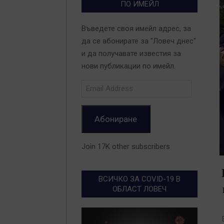
ПО ИМЕЙЛ
Въведете своя имейл адрес, за
да се абонирате за "Ловеч днес"
и да получавате известия за
нови публикации по имейл.
Email
Address
Абониране
Join 17K other subscribers
ВСИЧКО ЗА COVID-19 В
ОБЛАСТ ЛОВЕЧ
2