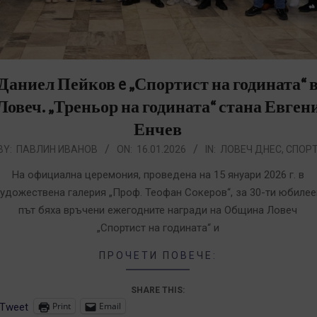
Даниел Пейков e „Спортист на годината“ 
Ловеч. „Треньор на годината“ стана Евген
Енчев
026-
BY:
ПАВЛИН ИВАНОВ
ON:
16.01.2026
IN:
ЛОВЕЧ ДНЕС
,
СПОР
1-
На официална церемония, проведена на 15 януари 2026 г. в
6
удожествена галерия „Проф. Теофан Сокеров“, за 30-ти юбилее
път бяха връчени ежегодните награди на Община Ловеч
„Спортист на годината“ и
ПРОЧЕТИ ПОВЕЧЕ:
SHARE THIS:
Print
Email
Tweet