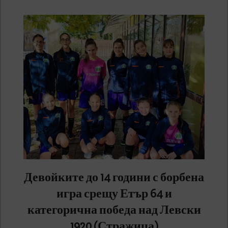
Девойките до 14 години с борбена
игра срещу Етър 64 и
категорична победа над Левски
1920 (Стражица)