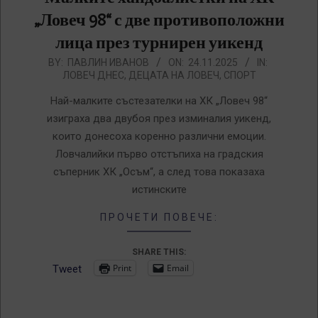
„Ловеч 98“ с две противоположни
лица през турнирен уикенд
2025-
BY:
ПАВЛИН ИВАНОВ
ON:
24.11.2025
IN:
ЛОВЕЧ ДНЕС
,
ДЕЦАТА НА ЛОВЕЧ
,
СПОРТ
11-
24
Най-малките състезателки на ХК „Ловеч 98“
изиграха два двубоя през изминалия уикенд,
които донесоха коренно различни емоции.
Ловчалийки първо отстъпиха на градския
съперник ХК „Осъм“, а след това показаха
истинските
ПРОЧЕТИ ПОВЕЧЕ:
SHARE THIS:
Print
Email
Tweet