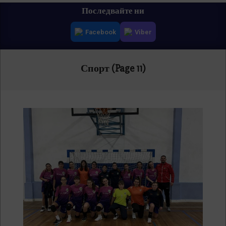
Primary
Последвайте ни
Navigation
Facebook
Viber
Menu
Спорт
(Page 11)