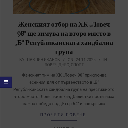
Женският отбор на ХК „Ловеч
98“ ще зимува на второ място в
„Б“ Републиканската хандбална
група
2025-
BY:
ПАВЛИН ИВАНОВ
ON:
24.11.2025
IN:
ЛОВЕЧ ДНЕС
,
СПОРТ
11-
24
Женският тим на ХК „Ловеч 98“ приключва
есенния дял от първенството в „Б“
Републиканската хандбална група на престижното
второ място. Ловешките хандбалистки постигнаха
важна победа над „Етър 64“ и завършиха
ПРОЧЕТИ ПОВЕЧЕ: