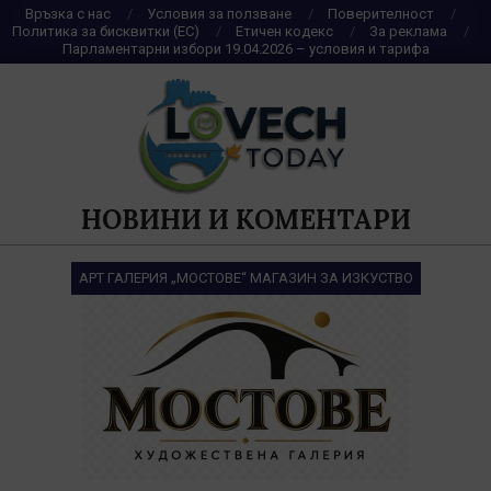
Skip
Връзка с нас
Условия за ползване
Поверителност
Политика за бисквитки (ЕС)
Етичен кодекс
За реклама
to
Парламентарни избори 19.04.2026 – условия и тарифа
content
НОВИНИ И КОМЕНТАРИ
АРТ ГАЛЕРИЯ „МОСТОВЕ“ МАГАЗИН ЗА ИЗКУСТВО