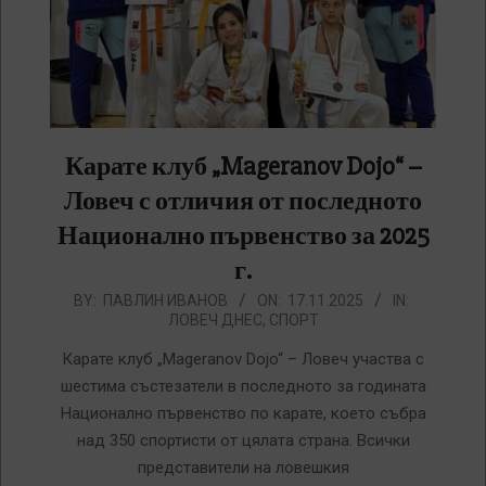
Карате клуб „Mageranov Dojo“ –
Ловеч с отличия от последното
Национално първенство за 2025
г.
2025-
BY:
ПАВЛИН ИВАНОВ
ON:
17.11.2025
IN:
ЛОВЕЧ ДНЕС
,
СПОРТ
11-
17
Карате клуб „Mageranov Dojo“ – Ловеч участва с
шестима състезатели в последното за годината
Национално първенство по карате, което събра
над 350 спортисти от цялата страна. Всички
представители на ловешкия