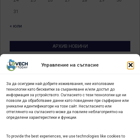
24
25
26
27
28
29
30
31
« юли
АРХИВ НОВИНИ
Архив
Управление на съгласие
новини
За да осигурим най-добрите изживявания, ние използваме
БИЗНЕС
технологии като бисквитки за съхраняване и/или достъп до
информация за устройството. Съгласието с тези технологии ще ни
Арт галерия "Мостове" – магазин за изкуство
позволи да обработваме данни като поведение при сърфиране или
уникални идентификатори на този сайт. Несъгласието или
СЕВЕРОЗАПАДА ИНФОРМАЦИОНЕН БИЗНЕС
оттеглянето на съгласието може да повлияе неблагоприятно на
ТУРИСТИЧЕСКИ КЛЪСТЕР
определени характеристики и функции.
ИНСТИТУЦИИ В ЛОВЕЧ
To provide the best experiences, we use technologies like cookies to