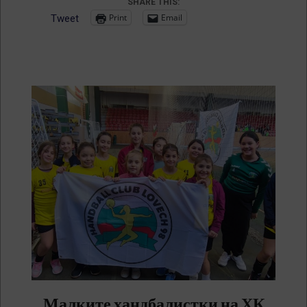
SHARE THIS:
Print
Email
Tweet
Малките хандбалистки на ХК