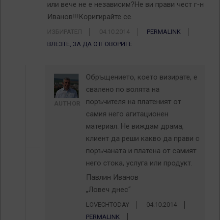
или вече не е независим?Не ви прави чест г-н
Иванов!!!Коригирайте се.
ИЗБИРАТЕЛ
04.10.2014
PERMALINK
ВЛЕЗТЕ, ЗА ДА ОТГОВОРИТЕ
Обръщението, което визирате, е
свалено по волята на
поръчителя на платеният от
AUTHOR
самия него агитационен
материал. Не виждам драма,
клиент да реши какво да прави с
поръчаната и платена от самият
него стока, услуга или продукт.
Павлин Иванов
„Ловеч днес“
LOVECHTODAY
04.10.2014
PERMALINK