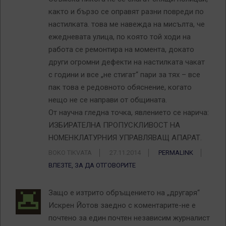
както и бързо се оправят разни повреди по
настилката. това ме навежда на мисълта, че
ежедневата улица, по която той ходи на
работа се ремонтира на момента, докато
други огромни дефекти на настилката чакат
с години и все „не стигат“ пари за тях – все
пак това е редовното обяснение, когато
нещо не се направи от общината.
От научна гледна точка, явлението се нарича:
ИЗБИРАТЕЛНА ПРОПУСКЛИВОСТ НА
НОМЕНКЛАТУРНИЯ УПРАВЛЯВАЩ АПАРАТ.
BOKO TIKVATA
27.11.2014
PERMALINK
ВЛЕЗТЕ, ЗА ДА ОТГОВОРИТЕ
Защо е изтрито обръщението на „другаря“
Искрен Йотов заедно с коментарите-не е
почтено за един почтен независим журналист