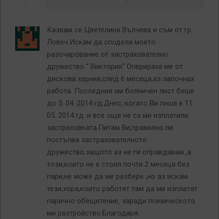
Казвам се Цветелина Вълчева и съм от гр.
Ловеч.Искам да споделя моето
разочарование от застрахователно
дружество “ Виктория“ Оперираха ме от
дискова херния,след 6 месеца,аз започнах
работа. Последния ми болничен лист беше
до 5. 04. 2014 гд.Днес, когато Ви пиша е 11.
05. 2014 гд. и все още не са ми изплатили
застраховката.Питам Ви,правилно ли
постъпва застрахователното
дружество,защото аз не ги оправдавам ,а
този,които не е стоял почти 2 месеца без
пари,не може да ме разбере ,но аз искам
тези,хора,които работят там да ми изплатят
парично обещетение, заради психическото
ми разтройство.Благодаря.