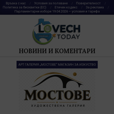
Skip
Връзка с нас
Условия за ползване
Поверителност
Политика за бисквитки (ЕС)
Етичен кодекс
За реклама
to
Парламентарни избори 19.04.2026 – условия и тарифа
content
НОВИНИ И КОМЕНТАРИ
АРТ ГАЛЕРИЯ „МОСТОВЕ“ МАГАЗИН ЗА ИЗКУСТВО