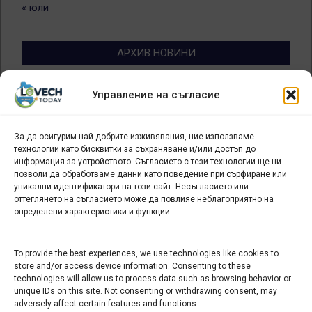
« юли
АРХИВ НОВИНИ
Архив
Управление на съгласие
новини
За да осигурим най-добрите изживявания, ние използваме
БИЗНЕС
технологии като бисквитки за съхраняване и/или достъп до
информация за устройството. Съгласието с тези технологии ще ни
Арт галерия "Мостове" – магазин за изкуство
позволи да обработваме данни като поведение при сърфиране или
уникални идентификатори на този сайт. Несъгласието или
СЕВЕРОЗАПАДА ИНФОРМАЦИОНЕН БИЗНЕС
оттеглянето на съгласието може да повлияе неблагоприятно на
ТУРИСТИЧЕСКИ КЛЪСТЕР
определени характеристики и функции.
ИНСТИТУЦИИ В ЛОВЕЧ
To provide the best experiences, we use technologies like cookies to
store and/or access device information. Consenting to these
technologies will allow us to process data such as browsing behavior or
Административен съд Ловеч
unique IDs on this site. Not consenting or withdrawing consent, may
Областна администрация Ловеч
adversely affect certain features and functions.