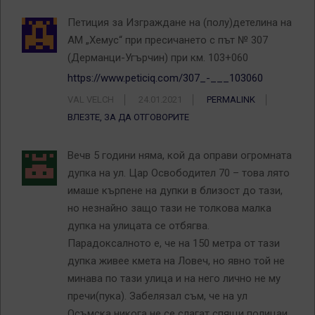
Петиция за Изграждане на (полу)детелина на
АМ „Хемус“ при пресичането с път № 307
(Дерманци-Угърчин) при км. 103+060
https://www.peticiq.com/307_-___103060
VAL VELCH
24.01.2021
PERMALINK
ВЛЕЗТЕ, ЗА ДА ОТГОВОРИТЕ
Вечв 5 години няма, кой да оправи огромната
дупка на ул. Цар Освободител 70 – това лято
имаше кърпене на дупки в близост до тази,
но незнайно защо тази не толкова малка
дупка на улицата се отбягва.
Парадоксалното е, че на 150 метра от тази
дупка живее кмета на Ловеч, но явно той не
минава по тази улица и на него лично не му
пречи(пука). Забелязал съм, че на ул
Осъмска никога не се слагат спящи полицаи,