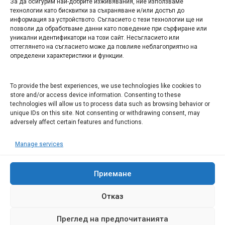
За да осигурим най-добрите изживявания, ние използваме
БИЗНЕС
технологии като бисквитки за съхраняване и/или достъп до
информация за устройството. Съгласието с тези технологии ще ни
Арт галерия "Мостове" – магазин за изкуство
позволи да обработваме данни като поведение при сърфиране или
уникални идентификатори на този сайт. Несъгласието или
СЕВЕРОЗАПАДА ИНФОРМАЦИОНЕН БИЗНЕС
оттеглянето на съгласието може да повлияе неблагоприятно на
ТУРИСТИЧЕСКИ КЛЪСТЕР
определени характеристики и функции.
ИНСТИТУЦИИ В ЛОВЕЧ
To provide the best experiences, we use technologies like cookies to
store and/or access device information. Consenting to these
technologies will allow us to process data such as browsing behavior or
Административен съд Ловеч
unique IDs on this site. Not consenting or withdrawing consent, may
adversely affect certain features and functions.
Областна администрация Ловеч
Община Ловеч
Manage services
ОДМВР Ловеч
Окръжен съд Ловеч
Районен съд Ловеч
Приемане
Отказ
Преглед на предпочитанията