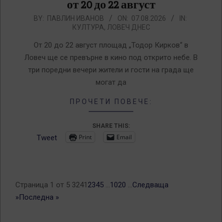
от 20 до 22 август
2026-
BY:
ПАВЛИН ИВАНОВ
ON:
07.08.2026
IN:
КУЛТУРА
,
ЛОВЕЧ ДНЕС
08-
07
От 20 до 22 август площад „Тодор Кирков“ в
Ловеч ще се превърне в кино под открито небе. В
три поредни вечери жители и гости на града ще
могат да
ПРОЧЕТИ ПОВЕЧЕ:
SHARE THIS:
Print
Email
Tweet
Страница 1 от 5 324
1
2
3
4
5
...
10
20
...
Следваща
»
Последна »