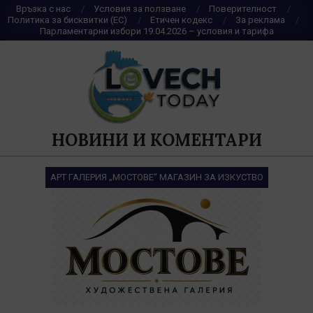
Skip
Връзка с нас
Условия за ползване
Поверителност
Политика за бисквитки (ЕС)
Етичен кодекс
За реклама
to
Парламентарни избори 19.04.2026 – условия и тарифа
content
НОВИНИ И КОМЕНТАРИ
АРТ ГАЛЕРИЯ „МОСТОВЕ“ МАГАЗИН ЗА ИЗКУСТВО