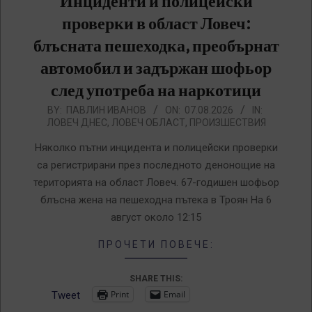
Инциденти и полицейски
проверки в област Ловеч:
блъсната пешеходка, преобърнат
автомобил и задържан шофьор
след употреба на наркотици
2026-
BY:
ПАВЛИН ИВАНОВ
ON:
07.08.2026
IN:
ЛОВЕЧ ДНЕС
,
ЛОВЕЧ ОБЛАСТ
,
ПРОИЗШЕСТВИЯ
08-
07
Няколко пътни инцидента и полицейски проверки
са регистрирани през последното денонощие на
територията на област Ловеч. 67-годишен шофьор
блъсна жена на пешеходна пътека в Троян На 6
август около 12:15
ПРОЧЕТИ ПОВЕЧЕ:
SHARE THIS:
Print
Email
Tweet