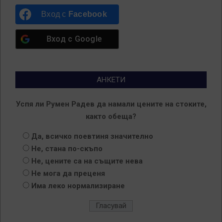
Вход с
Facebook
Вход с
Google
АНКЕТИ
Успя ли Румен Радев да намали цените на стоките,
както обеща?
Да, всичко поевтиня значително
Не, стана по-скъпо
Не, цените са на същите нева
Не мога да преценя
Има леко нормализиране