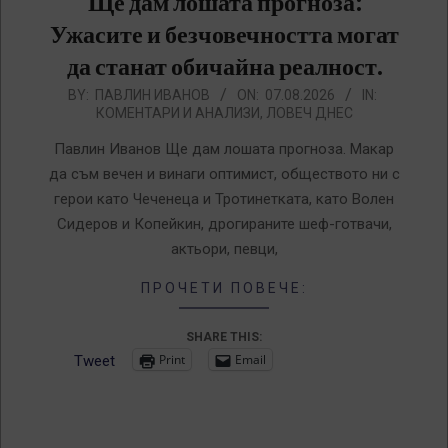
Ще дам лошата прогноза:
Ужасите и безчовечността могат
да станат обичайна реалност.
2026-
BY:
ПАВЛИН ИВАНОВ
ON:
07.08.2026
IN:
КОМЕНТАРИ И АНАЛИЗИ
,
ЛОВЕЧ ДНЕС
08-
07
Павлин Иванов Ще дам лошата прогноза. Макар
да съм вечен и винаги оптимист, обществото ни с
герои като Чеченеца и Тротинетката, като Волен
Сидеров и Копейкин, дрогираните шеф-готвачи,
актьори, певци,
ПРОЧЕТИ ПОВЕЧЕ:
SHARE THIS:
Print
Email
Tweet