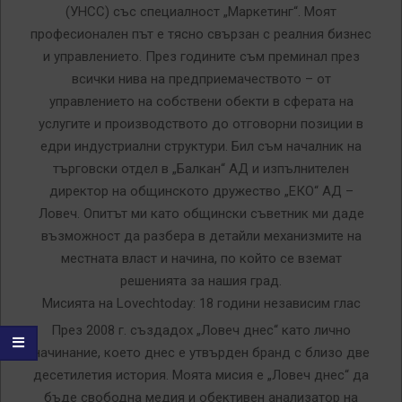
(УНСС) със специалност „Маркетинг“. Моят
професионален път е тясно свързан с реалния бизнес
и управлението. През годините съм преминал през
всички нива на предприемачеството – от
управлението на собствени обекти в сферата на
услугите и производството до отговорни позиции в
едри индустриални структури. Бил съм началник на
търговски отдел в „Балкан“ АД и изпълнителен
директор на общинското дружество „ЕКО“ АД –
Ловеч. Опитът ми като общински съветник ми даде
възможност да разбера в детайли механизмите на
местната власт и начина, по който се вземат
решенията за нашия град.
Мисията на Lovechtoday: 18 години независим глас
През 2008 г. създадох „Ловеч днес“ като лично
начинание, което днес е утвърден бранд с близо две
десетилетия история. Моята мисия е „Ловеч днес“ да
бъде свободна медия и обективен анализатор на