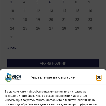
3
4
5
6
7
8
9
10
11
12
13
14
15
16
17
18
19
20
21
22
23
24
25
26
27
28
29
30
31
« юли
АРХИВ НОВИНИ
Архив
Управление на съгласие
новини
За да осигурим най-добрите изживявания, ние използваме
БИЗНЕС
технологии като бисквитки за съхраняване и/или достъп до
информация за устройството. Съгласието с тези технологии ще ни
Арт галерия "Мостове" – магазин за изкуство
позволи да обработваме данни като поведение при сърфиране или