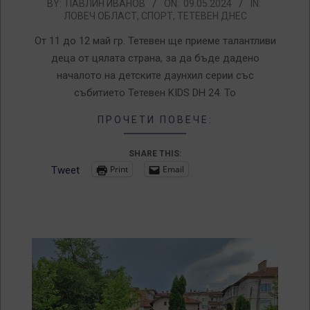
2024-
BY:
ПАВЛИН ИВАНОВ
ON:
09.05.2024
IN:
ЛОВЕЧ ОБЛАСТ
,
СПОРТ
,
ТЕТЕВЕН ДНЕС
05-
09
От 11 до 12 май гр. Тетевен ще приеме талантливи
деца от цялата страна, за да бъде дадено
началото на детските даунхил серии със
събитието Тетевен KIDS DH 24. То
ПРОЧЕТИ ПОВЕЧЕ:
SHARE THIS:
Print
Email
Tweet