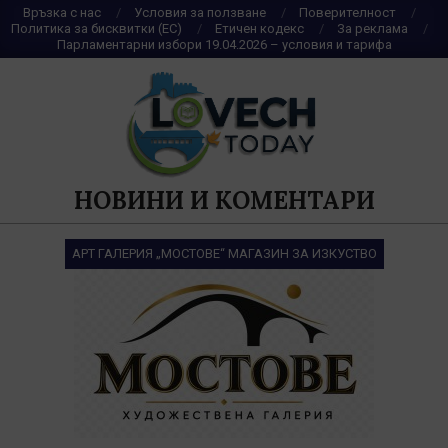
Skip
Връзка с нас
Условия за ползване
Поверителност
Политика за бисквитки (ЕС)
Етичен кодекс
За реклама
to
Парламентарни избори 19.04.2026 – условия и тарифа
content
НОВИНИ И КОМЕНТАРИ
АРТ ГАЛЕРИЯ „МОСТОВЕ“ МАГАЗИН ЗА ИЗКУСТВО