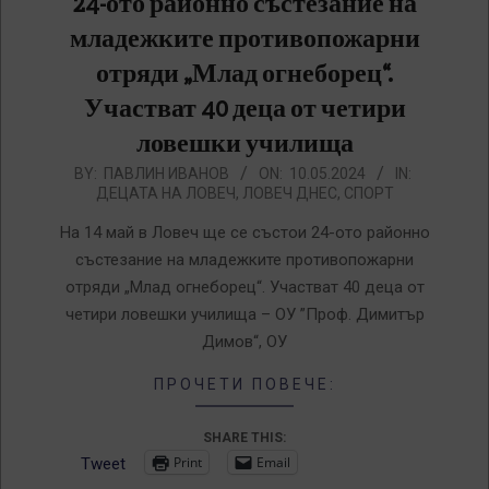
24-ото районно състезание на
младежките противопожарни
отряди „Млад огнеборец“.
Участват 40 деца от четири
ловешки училища
2024-
BY:
ПАВЛИН ИВАНОВ
ON:
10.05.2024
IN:
ДЕЦАТА НА ЛОВЕЧ
,
ЛОВЕЧ ДНЕС
,
СПОРТ
05-
10
На 14 май в Ловеч ще се състои 24-ото районно
състезание на младежките противопожарни
отряди „Млад огнеборец“. Участват 40 деца от
четири ловешки училища – ОУ ”Проф. Димитър
Димов“, ОУ
ПРОЧЕТИ ПОВЕЧЕ:
SHARE THIS:
Print
Email
Tweet