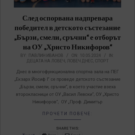
След оспорвана надпревара
победител в детското състезание
„Бързи, смели, сръчни“ е отборът
на ОУ „Христо Никифоров“
2024-
BY:
ПАВЛИН ИВАНОВ
ON:
10.05.2024
IN:
ДЕЦАТА НА ЛОВЕЧ
,
ЛОВЕЧ ДНЕС
,
СПОРТ
05-
10
Днес в многофункционална спортна зала на ПЕГ
„Екзарх Йосиф I” се проведе детското състезание
„Бързи, смели, сръчни“, в което участие взеха
второкласници от ОУ „Васил Левски“, ОУ „Христо
Никифоров“, ОУ „Проф. Димитър
ПРОЧЕТИ ПОВЕЧЕ:
SHARE THIS: