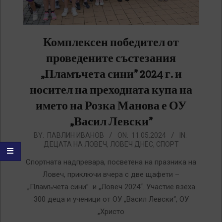
Комплексен победител от
проведените състезания
„Пламъчета сини” 2024 г. и
носител на преходната купа на
името на Розка Манова е ОУ
„Васил Левски”
2024-
BY:
ПАВЛИН ИВАНОВ
ON:
11.05.2024
IN:
ДЕЦАТА НА ЛОВЕЧ
,
ЛОВЕЧ ДНЕС
,
СПОРТ
05-
11
Спортната надпревара, посветена на празника на
Ловеч, приключи вчера с две щафети –
„Пламъчета сини” и „Ловеч 2024“. Участие взеха
300 деца и ученици от ОУ „Васил Левски“, ОУ
„Христо