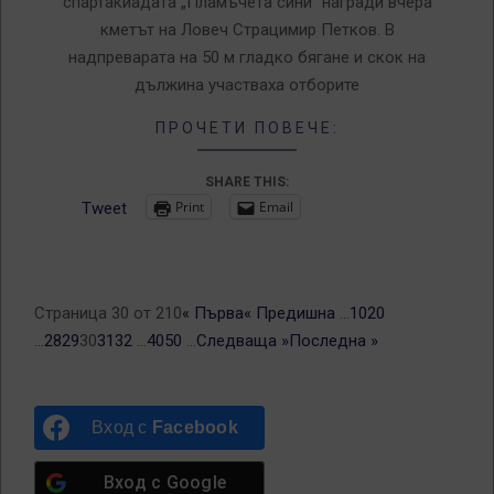
спартакиадата „Пламъчета сини“ награди вчера
кметът на Ловеч Страцимир Петков. В
надпреварата на 50 м гладко бягане и скок на
дължина участваха отборите
ПРОЧЕТИ ПОВЕЧЕ:
SHARE THIS:
Print
Email
Tweet
Страница 30 от 210
« Първа
« Предишна
...
10
20
...
28
29
30
31
32
...
40
50
...
Следваща »
Последна »
Вход с
Facebook
Вход с
Google