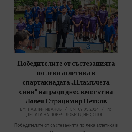
Победителите от състезанията
по лека атлетика в
спартакиадата „Пламъчета
сини“ награди днес кметът на
Ловеч Страцимир Петков
2024-
BY:
ПАВЛИН ИВАНОВ
ON:
09.05.2024
IN:
ДЕЦАТА НА ЛОВЕЧ
,
ЛОВЕЧ ДНЕС
,
СПОРТ
05-
09
Победителите от състезанията по лека атлетика в