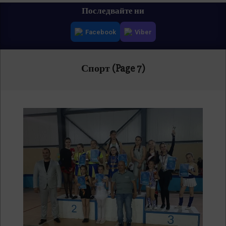
Primary
Последвайте ни
Navigation
Facebook
Viber
Menu
Спорт
(Page 7)