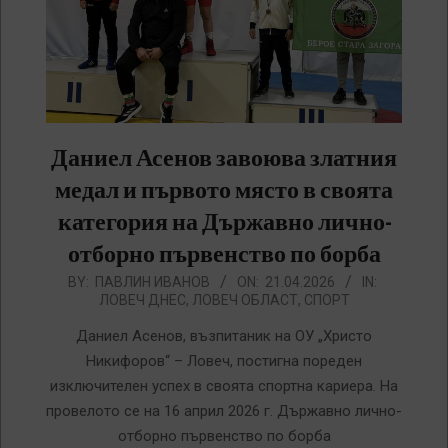
Даниел Асенов завоюва златния
медал и първото място в своята
категория на Държавно лично-
отборно първенство по борба
2026-
BY:
ПАВЛИН ИВАНОВ
ON:
21.04.2026
IN:
ЛОВЕЧ ДНЕС
,
ЛОВЕЧ ОБЛАСТ
,
СПОРТ
04-
21
Даниел Асенов, възпитаник на ОУ „Христо
Никифоров“ – Ловеч, постигна пореден
изключителен успех в своята спортна кариера. На
провелото се на 16 април 2026 г. Държавно лично-
отборно първенство по борба