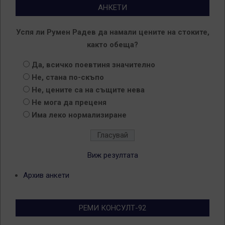
АНКЕТИ
Успя ли Румен Радев да намали цените на стоките,
както обеща?
Да, всичко поевтиня значително
Не, стана по-скъпо
Не, цените са на същите нева
Не мога да преценя
Има леко нормализиране
Виж резултата
Архив анкети
РЕМИ КОНСУЛТ-92