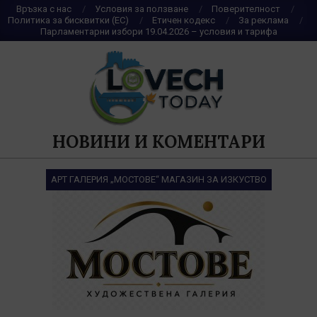
Skip
Връзка с нас
Условия за ползване
Поверителност
Политика за бисквитки (ЕС)
Етичен кодекс
За реклама
to
Парламентарни избори 19.04.2026 – условия и тарифа
content
НОВИНИ И КОМЕНТАРИ
АРТ ГАЛЕРИЯ „МОСТОВЕ“ МАГАЗИН ЗА ИЗКУСТВО