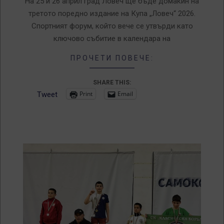
На 25 и 26 април град Ловеч ще бъде домакин на
третото поредно издание на Купа „Ловеч“ 2026.
Спортният форум, който вече се утвърди като
ключово събитие в календара на
ПРОЧЕТИ ПОВЕЧЕ:
SHARE THIS:
Print
Email
Tweet