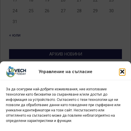
17
18
19
20
21
22
23
24
25
26
27
28
29
30
31
« юли
АРХИВ НОВИНИ
Архив
Управление на съгласие
новини
За да осигурим най-добрите изживявания, ние използваме
БИЗНЕС
технологии като бисквитки за съхраняване и/или достъп до
информация за устройството. Съгласието с тези технологии ще ни
Арт галерия "Мостове" – магазин за изкуство
позволи да обработваме данни като поведение при сърфиране или
уникални идентификатори на този сайт. Несъгласието или
СЕВЕРОЗАПАДА ИНФОРМАЦИОНЕН БИЗНЕС
оттеглянето на съгласието може да повлияе неблагоприятно на
ТУРИСТИЧЕСКИ КЛЪСТЕР
определени характеристики и функции.