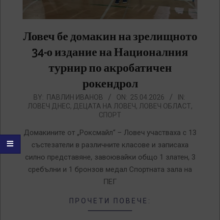
Ловеч бе домакин на зрелищното
34-о издание на Националния
турнир по акробатичен
рокендрол
2026-
BY:
ПАВЛИН ИВАНОВ
ON:
25.04.2026
IN:
ЛОВЕЧ ДНЕС
,
ДЕЦАТА НА ЛОВЕЧ
,
ЛОВЕЧ ОБЛАСТ
,
04-
СПОРТ
25
Домакините от „Роксмайл“ – Ловеч участваха с 13
състезатели в различните класове и записаха
силно представяне, завоювайки общо 1 златен, 3
сребълни и 1 бронзов медал Спортната зала на
ПЕГ
ПРОЧЕТИ ПОВЕЧЕ: