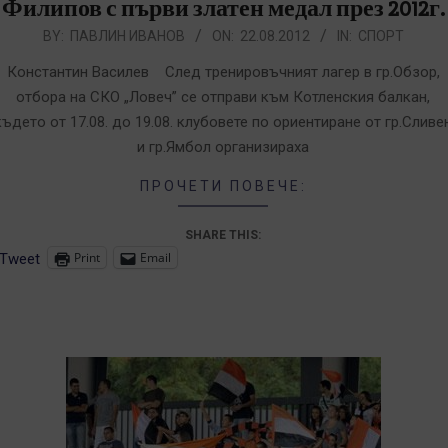
Филипов с първи златен медал през 2012г.
012-
BY:
ПАВЛИН ИВАНОВ
ON:
22.08.2012
IN:
СПОРТ
8-
Константин Василев След тренировъчният лагер в гр.Обзор,
2
отбора на СКО „Ловеч” се отправи към Котленския балкан,
където от 17.08. до 19.08. клубовете по ориентиране от гр.Сливе
и гр.Ямбол организираха
ПРОЧЕТИ ПОВЕЧЕ:
SHARE THIS:
Print
Email
Tweet