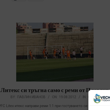
Литекс си тръгна само с реми от Пловдив
012-
BY:
ПАВЛИН ИВАНОВ
ON:
19.08.2012
IN:
СПОРТ
8-
PFC Litex итекс направи реми 1:1 при гостуването си на Локо Пд 
9