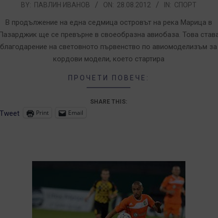
012-
BY:
ПАВЛИН ИВАНОВ
ON:
28.08.2012
IN:
СПОРТ
8-
В продължение на една седмица островът на река Марица в
8
Пазарджик ще се превърне в своеобразна авиобаза. Това став
благодарение на световното първенство по авиомоделизъм за
кордови модели, което стартира
ПРОЧЕТИ ПОВЕЧЕ:
SHARE THIS:
Print
Email
Tweet