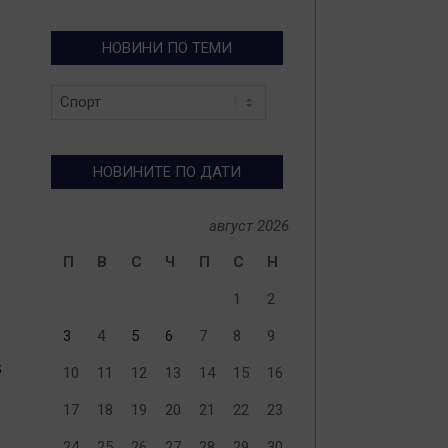
НОВИНИ ПО ТЕМИ
Новини
по
теми
НОВИНИТЕ ПО ДАТИ
август 2026
П
В
С
Ч
П
С
Н
1
2
3
4
5
6
7
8
9
в
10
11
12
13
14
15
16
17
18
19
20
21
22
23
24
25
26
27
28
29
30