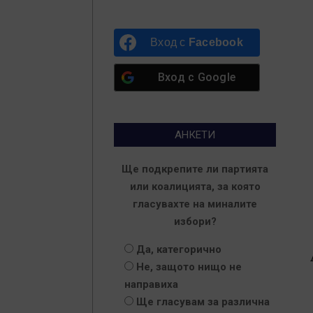
Вход с
Facebook
Вход с
Google
АНКЕТИ
Ще подкрепите ли партията
или коалицията, за която
гласувахте на миналите
избори?
Да, категорично
Не, защото нищо не
направиха
Ще гласувам за различна