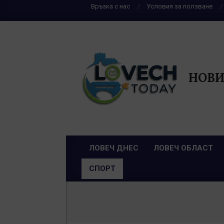
Skip
Връзка с нас
Условия за ползване
to
content
НОВИ
ЛОВЕЧ ДНЕС
ЛОВЕЧ ОБЛАСТ
Primary
СПОРТ
Navigation
Menu