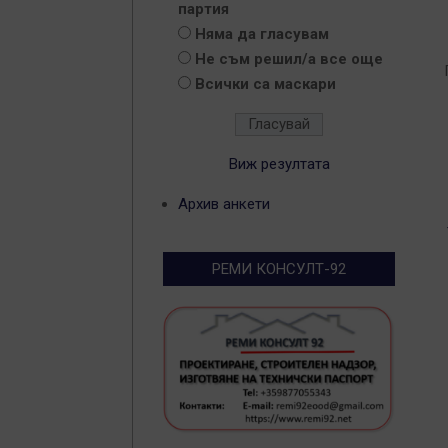
партия
2
Няма да гласувам
0
Не съм решил/а все още
2
Всички са маскари
Виж резултата
Архив анкети
РЕМИ КОНСУЛТ-92