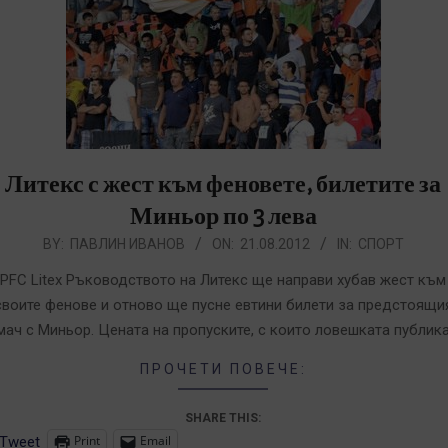
Литекс с жест към феновете, билетите за
Миньор по 3 лева
012-
BY:
ПАВЛИН ИВАНОВ
ON:
21.08.2012
IN:
СПОРТ
8-
PFC Litex Ръководството на Литекс ще направи хубав жест към
1
своите фенове и отново ще пусне евтини билети за предстоящи
мач с Миньор. Цената на пропуските, с които ловешката публик
ПРОЧЕТИ ПОВЕЧЕ:
SHARE THIS:
Print
Email
Tweet