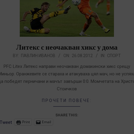
Литекс с неочакван хикс у дома
012-
BY:
ПАВЛИН ИВАНОВ
ON:
26.08.2012
IN:
СПОРТ
8-
PFC Litex Литекс направи неочакван домакински хикс срещу
6
Миньор. Оранжевите се стараха и атакуваха цял мач, но не успях
да победят перничани и мачът завърши 0:0. Момчетата на Христ
Стоичков
ПРОЧЕТИ ПОВЕЧЕ:
SHARE THIS:
Print
Email
Tweet