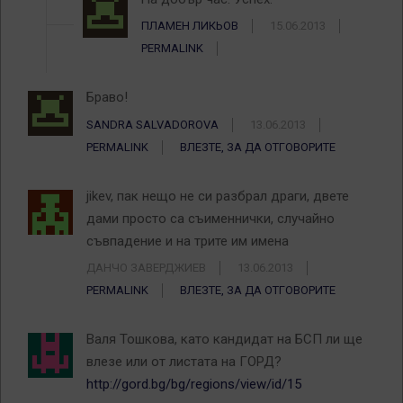
ПЛАМЕН ЛИКЬОВ
15.06.2013
PERMALINK
Браво!
SANDRA SALVADOROVA
13.06.2013
PERMALINK
ВЛЕЗТЕ, ЗА ДА ОТГОВОРИТЕ
jikev, пак нещо не си разбрал драги, двете
дами просто са съименнички, случайно
съвпадение и на трите им имена
ДАНЧО ЗАВЕРДЖИЕВ
13.06.2013
PERMALINK
ВЛЕЗТЕ, ЗА ДА ОТГОВОРИТЕ
Валя Тошкова, като кандидат на БСП ли ще
влезе или от листата на ГОРД?
http://gord.bg/bg/regions/view/id/15