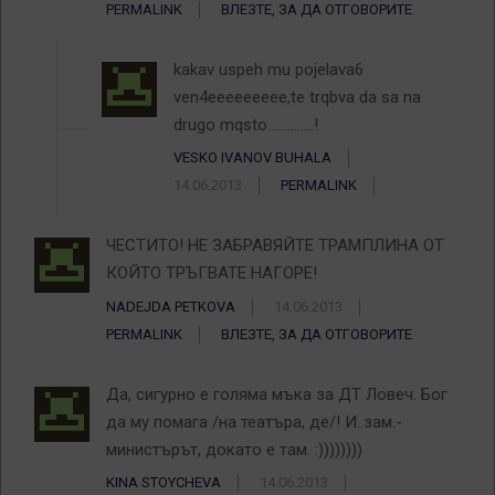
PERMALINK
ВЛЕЗТЕ, ЗА ДА ОТГОВОРИТЕ
kakav uspeh mu pojelava6
ven4eeeeeeeee,te trqbva da sa na
drugo mqsto…………..!
VESKO IVANOV BUHALA
14.06.2013
PERMALINK
ЧЕСТИТО! НЕ ЗАБРАВЯЙТЕ ТРАМПЛИНА ОТ
КОЙТО ТРЪГВАТЕ НАГОРЕ!
NADEJDA PETKOVA
14.06.2013
PERMALINK
ВЛЕЗТЕ, ЗА ДА ОТГОВОРИТЕ
Да, сигурно е голяма мъка за ДТ Ловеч. Бог
да му помага /на театъра, де/! И..зам.-
министърът, докато е там. :))))))))
KINA STOYCHEVA
14.06.2013