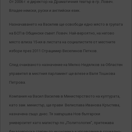
От 2006 г. е директор на Драматичния театър в гр. Ловеч.
Владее немски, руски и английски език.
Назначаването на Василев ще освободи едно място в групата
на БСП в Общински съвет Ловеч. Най-вероятно, на негово
място влиза 15-ия в листата на социалистите от местните
избори през 2011 Страцимир Веселинов Петков.
След очакваното назначение на Милко Недялков за Областен
управител в местния парламент ще влезе и Валя Тошкова
Петрова.
Компания на Васил Василев в Министерството на културата,
като зам. министър, ще прави Велислава Иванова Кръстева,
назначена също днес. Тя завършва Нов български
университет като магистър по „Политология”, притежава
бакалавърска степен по икономика и управление в социално-