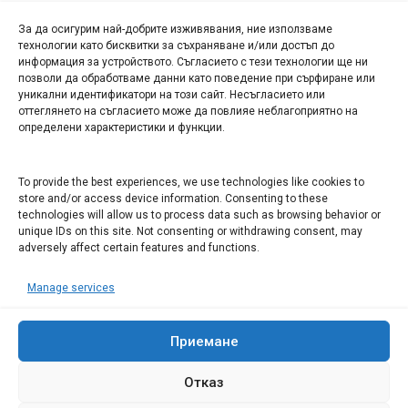
За да осигурим най-добрите изживявания, ние използваме
БИЗНЕС
технологии като бисквитки за съхраняване и/или достъп до
информация за устройството. Съгласието с тези технологии ще ни
Арт галерия "Мостове" – магазин за изкуство
позволи да обработваме данни като поведение при сърфиране или
уникални идентификатори на този сайт. Несъгласието или
СЕВЕРОЗАПАДА ИНФОРМАЦИОНЕН БИЗНЕС
оттеглянето на съгласието може да повлияе неблагоприятно на
ТУРИСТИЧЕСКИ КЛЪСТЕР
определени характеристики и функции.
ИНСТИТУЦИИ В ЛОВЕЧ
To provide the best experiences, we use technologies like cookies to
store and/or access device information. Consenting to these
technologies will allow us to process data such as browsing behavior or
Административен съд Ловеч
unique IDs on this site. Not consenting or withdrawing consent, may
adversely affect certain features and functions.
Областна администрация Ловеч
Община Ловеч
Manage services
ОДМВР Ловеч
Окръжен съд Ловеч
Районен съд Ловеч
Приемане
Отказ