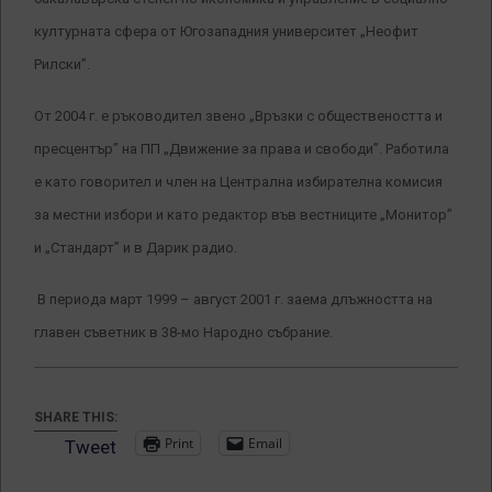
културната сфера от Югозападния университет „Неофит
Рилски”.
От 2004 г. е ръководител звено „Връзки с обществеността и
пресцентър” на ПП „Движение за права и свободи”. Работила
е като говорител и член на Централна избирателна комисия
за местни избори и като редактор във вестниците „Монитор”
и „Стандарт” и в Дарик радио.
В периода март 1999 – август 2001 г. заема длъжността на
главен съветник в 38-мо Народно събрание.
SHARE THIS:
Print
Email
Tweet