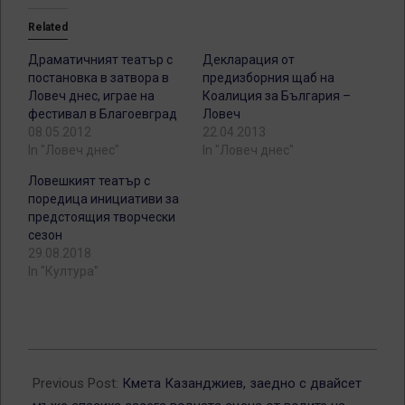
Related
Драматичният театър с
Декларация от
постановка в затвора в
предизборния щаб на
Ловеч днес, играе на
Коалиция за България –
фестивал в Благоевград
Ловеч
08.05.2012
22.04.2013
In "Ловеч днес"
In "Ловеч днес"
Ловешкият театър с
поредица инициативи за
предстоящия творчески
сезон
29.08.2018
In "Култура"
2013-
06-
Previous Post:
Кмета Казанджиев, заедно с двайсет
13