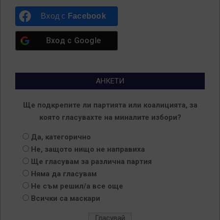
Вход с
Facebook
Вход с
Google
АНКЕТИ
Ще подкрепите ли партията или коалицията, за
която гласувахте на миналите избори?
Да, категорично
Не, защото нищо не направиха
Ще гласувам за различна партия
Няма да гласувам
Не съм решил/а все още
Всички са маскари