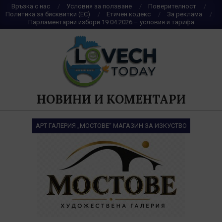
Skip
Връзка с нас
Условия за ползване
Поверителност
Политика за бисквитки (ЕС)
Етичен кодекс
За реклама
to
Парламентарни избори 19.04.2026 – условия и тарифа
content
НОВИНИ И КОМЕНТАРИ
АРТ ГАЛЕРИЯ „МОСТОВЕ“ МАГАЗИН ЗА ИЗКУСТВО