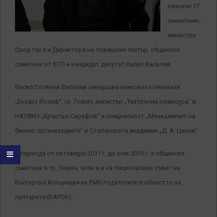
назначи 17
заместник-
министри.
Сред тях е и Директора на ловешкия театър, общински
съветник от БСП и кандидат депутат Васил Василев.
Васил Стоянов Василев завършва езиковата гимназия
„Екзарх Йосиф”, гр. Ловеч, магистър „Театрална режисура” в
НАТФИЗ „Кръстьо Сарафов” и специалност „Мениджмънт на
бизнес организациите” в Стопанската академия „Д. А. Ценов”.
В периода от октомври 2011 г. до юни 2013 г. е общински
съветник в гр. Ловеч, член е и на Националния съвет на
Българска Асоциация на Работодателите в областта на
културата (БАРОК).