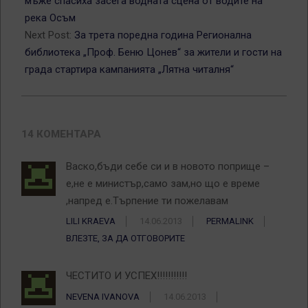
мъже спасиха засега водната сцена от водите на
река Осъм
Next Post:
За трета поредна година Регионална
библиотека „Проф. Беню Цонев“ за жители и гости на
града стартира кампанията „Лятна читалня“
14 КОМЕНТАРА
Васко,бъди себе си и в новото поприще –
е,не е министър,само зам,но що е време
,напред е.Търпение ти пожелавам
LILI KRAEVA
14.06.2013
PERMALINK
ВЛЕЗТЕ, ЗА ДА ОТГОВОРИТЕ
ЧЕСТИТО И УСПЕХ!!!!!!!!!!!
NEVENA IVANOVA
14.06.2013