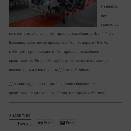
Недялков
ще
присъства
на събитието „Износ на български автомобили за Италия“ в с.
Баховица, което ще се проведе на 16 декември от 10 ч. На
събитието, организирано от българския автомобилен
производител „Литекс Моторс“, ще присъства и министърът на
икономиката и енергетиката Драгомир Стойнев.
Дневният ред на програмата включва обиколка на
производствената част на завода, тест драйв и брифинг.
SHARE THIS:
Print
Email
Tweet