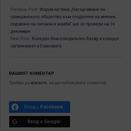
2013-
12-
Previous Post:
Форум на тема „Насърчаване на
13
гражданското общество към споделяне на мнение,
подаване на сигнали и жалби“ ще се проведе на 16
декември
Next Post:
Коледен благотворителен базар и концерт
организират в Езиковата
ВАШИЯТ КОМЕНТАР
Трябва да
влезете
, за да публикувате коментар.
Вход с
Facebook
Вход с
Google