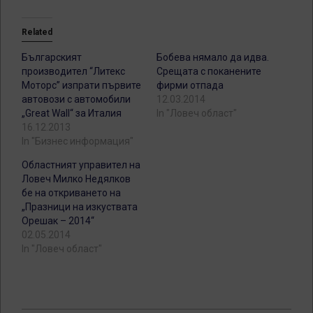
Related
Българският
Бобева нямало да идва.
производител “Литекс
Срещата с поканените
Моторс” изпрати първите
фирми отпада
автовози с автомобили
12.03.2014
„Great Wall“ за Италия
In "Ловеч област"
16.12.2013
In "Бизнес информация"
Областният управител на
Ловеч Милко Недялков
бе на откриването на
„Празници на изкуствата
Орешак – 2014“
02.05.2014
In "Ловеч област"