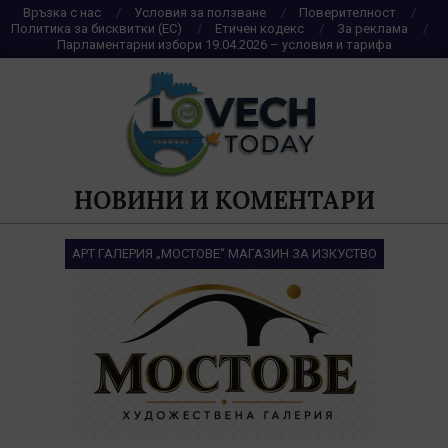
Skip
Връзка с нас
Условия за ползване
Поверителност
Политика за бисквитки (ЕС)
Етичен кодекс
За реклама
to
Парламентарни избори 19.04.2026 – условия и тарифа
content
НОВИНИ И КОМЕНТАРИ
АРТ ГАЛЕРИЯ „МОСТОВЕ“ МАГАЗИН ЗА ИЗКУСТВО