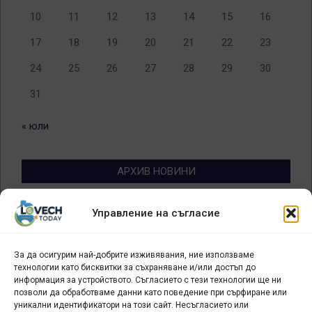
10
11
12
13
14
15
16
17
18
19
20
21
22
23
24
25
26
27
28
29
30
31
« юли
АРХИВ НОВИНИ
Архив
Управление на съгласие
новини
За да осигурим най-добрите изживявания, ние използваме
БИЗНЕС
технологии като бисквитки за съхраняване и/или достъп до
информация за устройството. Съгласието с тези технологии ще ни
Арт галерия "Мостове" – магазин за изкуство
позволи да обработваме данни като поведение при сърфиране или
уникални идентификатори на този сайт. Несъгласието или
СЕВЕРОЗАПАДА ИНФОРМАЦИОНЕН БИЗНЕС