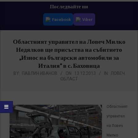
Primary
Последвайте ни
Navigation
Facebook
Viber
Menu
Областният управител на Ловеч Милко
Недялков ще присъства на събитието
„Износ на български автомобили за
Италия“ в с. Баховица
BY:
ПАВЛИН ИВАНОВ
ON:
13.12.2013
IN:
ЛОВЕЧ
ОБЛАСТ
Областният
управител
на Ловеч
Милко