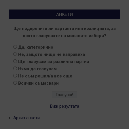
АНКЕТИ
Ще подкрепите ли партията или коалицията, за
която гласувахте на миналите избори?
Да, категорично
Не, защото нищо не направиха
Ще гласувам за различна партия
Няма да гласувам
Не съм решил/а все още
Всички са маскари
Виж резултата
Архив анкети