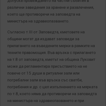
допуска провеждането на частни събития в
различни заведения за хранене и развлечения,
което ще противоречи на заповедта на
министъра на здравеопазването.
Съгласно т.III от Заповедта, кметовете на
общини могат да издават заповеди за
прилагането на въведените мерки в рамките на
техните правомощия. Във връзка с прилагането
на т.8 от заповедта, кметът на община Луковит
може да регламентира присъствието на не
повече от 15 души в ритуални зали или
погребални зали във връзка със сватби,
погребения и др. с цел изпълнението на мярката
по т.8, което няма да противоречи на заповедта
на министъра на здравеопазването и при