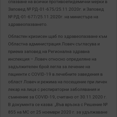
спазване на всички противоепидемични мерки в
Заповед № РД-01-675/25.11.2020г. и Заповед
№ РД-01-677/25.11.2020г. на министъра на
здравеопазването.
Областен кризисен щаб по здравеопазване към
Областна администрация Ловеч съгласува и
приема заповед на Регионална здравна
инспекция – Ловеч относно определяне на
задължителен брой легла за лечение на
пациенти с COVID-19 в лечебните заведения в
област Ловеч и режима на посещение при личен
лекар на лица с респираторни заболявания и
съмнение за COVID-19, считано от 30.11.2020 г.
В документа се казва: „Във връзка с Решение №
855 на МС от 25 ноември 2020 г. за удължаване