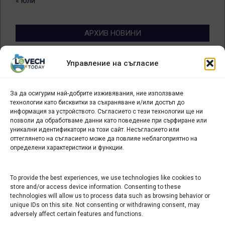
« юли
АРХИВ НОВИНИ
Архив
Управление на съгласие
новини
За да осигурим най-добрите изживявания, ние използваме
БИЗНЕС
технологии като бисквитки за съхраняване и/или достъп до
информация за устройството. Съгласието с тези технологии ще ни
Арт галерия "Мостове" – магазин за изкуство
позволи да обработваме данни като поведение при сърфиране или
уникални идентификатори на този сайт. Несъгласието или
СЕВЕРОЗАПАДА ИНФОРМАЦИОНЕН БИЗНЕС
оттеглянето на съгласието може да повлияе неблагоприятно на
ТУРИСТИЧЕСКИ КЛЪСТЕР
определени характеристики и функции.
ИНСТИТУЦИИ В ЛОВЕЧ
To provide the best experiences, we use technologies like cookies to
store and/or access device information. Consenting to these
technologies will allow us to process data such as browsing behavior or
Административен съд Ловеч
unique IDs on this site. Not consenting or withdrawing consent, may
Областна администрация Ловеч
adversely affect certain features and functions.