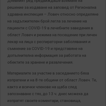
Дневният ред предвиждаше вземане на
решение за издаване на заповед от Регионална
здравна инспекция – Ловеч относно определяне
на задължителен брой легла за лечение на
пациенти с COVID-19 в лечебните заведения в
област Ловеч
и режима на посещение при личен
лекар на лица с респираторни заболявания и
съмнение за COVID-19 и представяне на
допълнителна информация за работата на
обектите за хранене и развлечения.
Материалите за участие в заседанието бяха
изпратени и на 8-те общини от област Ловеч. Те,
както и всички членове на щаба след
запознаване с тях, до 13 ч. днес можеха да
изпратят своите коментари, становища,