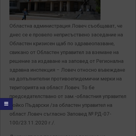
Областна администрация Ловеч съобщават, че
днес се е провело неприсъствено заседание на
Областен кризисен щаб по здравеопазване,
свикано от Областен управител за вземане на
решение за издаване на заповед от Регионална
здравна инспекция – Ловеч относно въвеждане
на допълнителни противоепидемични мерки на
територията на област Ловеч. То бе
председателствано от зам.-областния управител
Бойко Пъдарски /за областен управител на
област Ловеч съгласно Заповед № РД-07-
100/23.11.2020 г./.