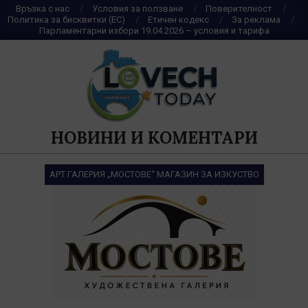
Skip
Връзка с нас
Условия за ползване
Поверителност
Политика за бисквитки (ЕС)
Етичен кодекс
За реклама
to
Парламентарни избори 19.04.2026 – условия и тарифа
content
НОВИНИ И КОМЕНТАРИ
АРТ ГАЛЕРИЯ „МОСТОВЕ“ МАГАЗИН ЗА ИЗКУСТВО