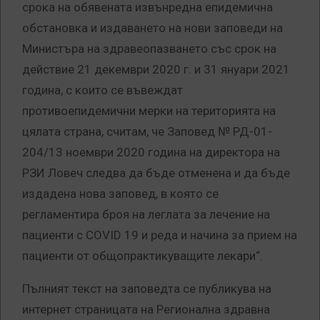
срока на обявената извънредна епидемична
обстановка и издаването на нови заповеди на
Министъра на здравеопазването със срок на
действие 21 декември 2020 г. и 31 януари 2021
година, с които се въвеждат
противоепидемични мерки на територията на
цялата страна, считам, че Заповед № РД-01-
204/13 ноември 2020 година на директора на
РЗИ Ловеч следва да бъде отменена и да бъде
издадена нова заповед, в която се
регламентира броя на леглата за лечение на
пациенти с COVID 19 и реда и начина за прием на
пациенти от общопрактикуващите лекари“.
Пълният текст на заповедта се публикува на
интернет страницата на Регионална здравна