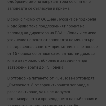
одобрение, ако не направят това се счита, че
заповедта се съгласува и приема.
В срок с писмо от Община Луковит се подкрепя
и одобрява така предложеният проект на
заповед на директора на РЗИ – Ловеч и се иска
уточнение на текст от заповедта на министъра
на здравеопазването – присъствие на не повече
от 15 човека се отнася само за частни домове
или е възможно събиране в заведения при
затворени врати до 15 човека.
В отговор на питането от РЗИ Ловеч отговарят:
„Съгласно т. 8 от горецитираната заповед е
регламентирано, че не се допуска
организирането и провеждането на събирания и
тържества от частен характер (сватби,