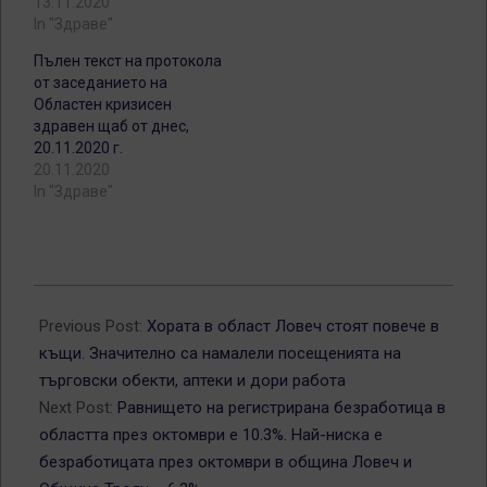
13.11.2020
In "Здраве"
Пълен текст на протокола
от заседанието на
Областен кризисен
здравен щаб от днес,
20.11.2020 г.
20.11.2020
In "Здраве"
2020-
11-
Previous Post:
Хората в област Ловеч стоят повече в
27
къщи. Значително са намалели посещенията на
търговски обекти, аптеки и дори работа
Next Post:
Равнището на регистрирана безработица в
областта през октомври е 10.3%. Най-ниска е
безработицата през октомври в община Ловеч и