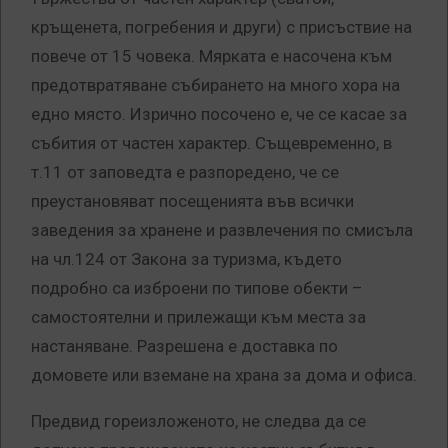
кръщенета, погребения и други) с присъствие на
повече от 15 човека. Мярката е насочена към
предотвратяване събирането на много хора на
едно място. Изрично посочено е, че се касае за
събития от частен характер. Същевременно, в
т.11 от заповедта е разпоредено, че се
преустановяват посещенията във всички
заведения за хранене и развлечения по смисъла
на чл.124 от Закона за туризма, където
подробно са изброени по типове обекти –
самостоятелни и прилежащи към места за
настаняване. Разрешена е доставка по
домовете или вземане на храна за дома и офиса.
Предвид гореизложеното, не следва да се