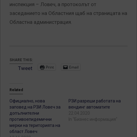
инспекция – Ловеч, а протоколът от
заседанието на Областния щаб на страницата на
Областна администрация.
SHARE THIS:
Print
Email
Tweet
Related
Официално, нова
РЗИ разреши работата на
заповед на РЗИ Ловеч за
вендинг автоматите
допълнителни
22.04.2020
противоепидемични
In "Бизнес информация"
мерки на територията на
област Ловеч