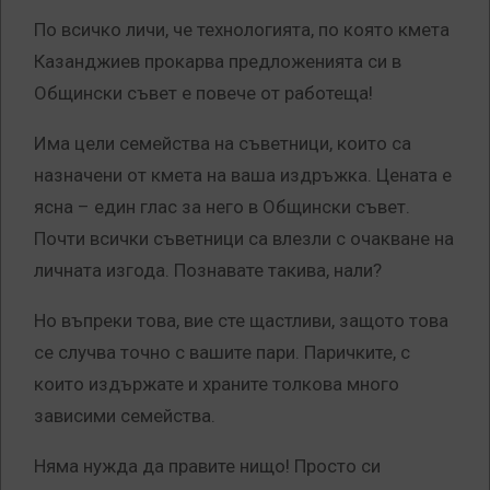
По всичко личи, че технологията, по която кмета
Казанджиев прокарва предложенията си в
Общински съвет е повече от работеща!
Има цели семейства на съветници, които са
назначени от кмета на ваша издръжка. Цената е
ясна – един глас за него в Общински съвет.
Почти всички съветници са влезли с очакване на
личната изгода. Познавате такива, нали?
Но въпреки това, вие сте щастливи, защото това
се случва точно с вашите пари. Паричките, с
които издържате и храните толкова много
зависими семейства.
Няма нужда да правите нищо! Просто си