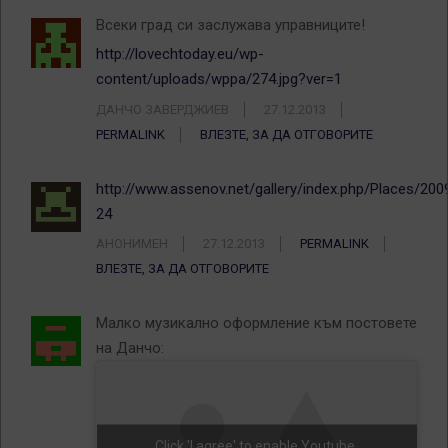
Всеки град си заслужава управниците!
http://lovechtoday.eu/wp-
content/uploads/wppa/274.jpg?ver=1
ДАНЧО ЗАВЕРДЖИЕВ
27.12.2013
PERMALINK
ВЛЕЗТЕ, ЗА ДА ОТГОВОРИТЕ
http://www.assenov.net/gallery/index.php/Places/20
24
АНОНИМЕН
27.12.2013
PERMALINK
ВЛЕЗТЕ, ЗА ДА ОТГОВОРИТЕ
Малко музикално оформление към постовете
на Данчо:
Click 'I agree' to enable Youtube