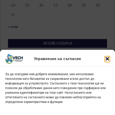
24
25
26
27
28
29
30
31
« юли
АРХИВ НОВИНИ
Архив
Управление на съгласие
новини
За да осигурим най-добрите изживявания, ние използваме
БИЗНЕС
технологии като бисквитки за съхраняване и/или достъп до
информация за устройството. Съгласието с тези технологии ще ни
Арт галерия "Мостове" – магазин за изкуство
позволи да обработваме данни като поведение при сърфиране или
уникални идентификатори на този сайт. Несъгласието или
СЕВЕРОЗАПАДА ИНФОРМАЦИОНЕН БИЗНЕС
оттеглянето на съгласието може да повлияе неблагоприятно на
ТУРИСТИЧЕСКИ КЛЪСТЕР
определени характеристики и функции.