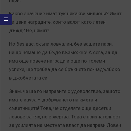
пари.
Какво значение имат тук някакви милиони? Имат
ли цена наградите, които валят като летен
дъжд? Не, нямат!
Но без вас, скъпи ловчалии, без вашите пари,
нищо нямаше да бъде възможно! А сега, за да
има още повече награди и още по-големи
успехи, ще трябва да се бръкнете по-надълбоко
в джобчетата си.
Знам, че ще го направите с удоволствие, защото
имате кауза – добруването на кмета и
съветниците! Това, че отделяте още десетки
левове за тях, не е жертва. Това е признателност
за усилията на местната власт да направи Ловеч