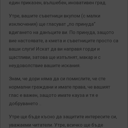
един приказен, вълшебен, иновативен град.
Утре, вашите съветници вкупом (с малки
изключения) ще гласуват „по принуда“
вдигането на данъците ви. По принуда, защото
вие настоявате, а кмета и съветниците просто са
ваши слуги! Искат да ви направя горди и
щастливи, затова ще изпълнят, макар и с
неудоволствие вашите искания.
Знам, че дори няма да си помислите, че сте
нормални граждани и имате права, че вашият
глас е важен, защото имате кауза и тя е
добруването ..
Утре ще бъде късно да защитите интересите си,
уважаеми читатели. Утре, всичко ще бъде