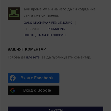
ами време му е и на него да си ходи,а ние
стига сме си траели.
GALQ NINCHEVA ЧРЕЗ ФЕЙСБУК
11.12.2013
PERMALINK
ВЛЕЗТЕ, ЗА ДА ОТГОВОРИТЕ
ВАШИЯТ КОМЕНТАР
Трябва да
влезете
, за да публикувате коментар.
Вход с
Facebook
Вход с
Google
АНКЕТИ