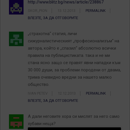
http://www.blitz.bg/news/article/238867
SKOR_PION
13.12.2013
PERMALINK
ВЛЕЗТЕ, ЗА ДА ОТГОВОРИТЕ
„страхотна“ статия, личи
сижурналистическият „професионализъм“ на
автора, който е „спазил“ абсолютно всички
правила на публицистиката. така и не ми
стана ясно защо се правят явни нападки към
30 000 души, за проблеми породени от двама,
трима очевидно вредни за нашето малко
общество.
IVAN PETEV
12.12.2013
PERMALINK
ВЛЕЗТЕ, ЗА ДА ОТГОВОРИТЕ
А дали неговите хора си мислят за него само
хубави неща?