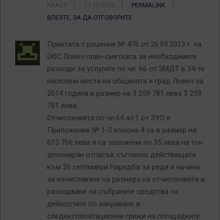
KRASY
11.12.2013
PERMALINK
ВЛЕЗТЕ, ЗА ДА ОТГОВОРИТЕ
Приетата с решение № 476 от 26.09.2013 г. на
ОбС Ловеч план-сметката за необходимите
разходи за услугите по чл. 66 от ЗМДТ в 34-те
населени места на общината и град Ловеч за
2014 година в размер на 3 259 781 лева 3 259
781 лева.
Отчисленията по чл.64 ал.1 от ЗУО в
Приложение № 1-3 колона 4 са в размер на
613 766 лева и са заложени по 35 лева на тон
депониран отпасък съгласно действащата
към 26 септември Наредба за реда и начина
за изчисляване на размера на отчисленията и
разходване на събраните средства за
дейностите по закриване и
следексплоатационни грижи на площадките