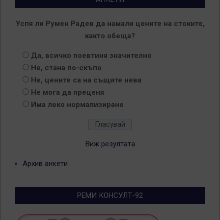
Успя ли Румен Радев да намали цените на стоките,
както обеща?
Да, всичко поевтиня значително
Не, стана по-скъпо
Не, цените са на същите нева
Не мога да преценя
Има леко нормализиране
Виж резултата
Архив анкети
РЕМИ КОНСУЛТ-92