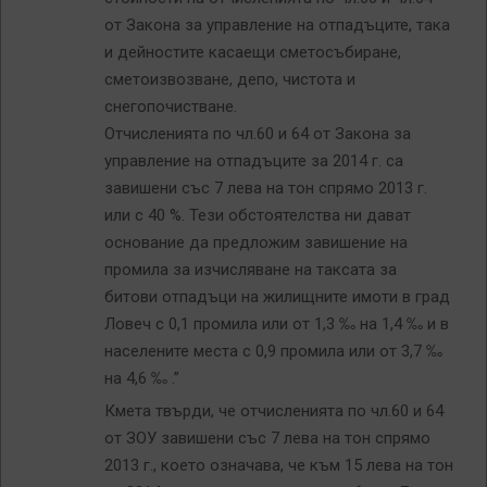
от Закона за управление на отпадъците, така
и дейностите касаещи сметосъбиране,
сметоизвозване, депо, чистота и
снегопочистване.
Отчисленията по чл.60 и 64 от Закона за
управление на отпадъците за 2014 г. са
завишени със 7 лева на тон спрямо 2013 г.
или с 40 %. Тези обстоятелства ни дават
основание да предложим завишение на
промила за изчисляване на таксата за
битови отпадъци на жилищните имоти в град
Ловеч с 0,1 промила или от 1,3 ‰ на 1,4 ‰ и в
населените места с 0,9 промила или от 3,7 ‰
на 4,6 ‰ .”
Кмета твърди, че отчисленията по чл.60 и 64
от ЗОУ завишени със 7 лева на тон спрямо
2013 г., което означава, че към 15 лева на тон