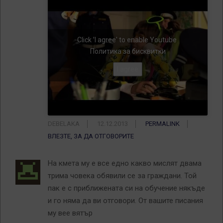
Click 'I agree' to enable Youtube
Политика за бисквитки
I agree
DEBELAKA
12.12.2013
PERMALINK
ВЛЕЗТЕ, ЗА ДА ОТГОВОРИТЕ
На кмета му е все едно какво мислят двама
трима човека обявили се за граждани. Той
пак е с приближената си на обучение някъде
и го няма да ви отговори. От вашите писания
му вее вятър