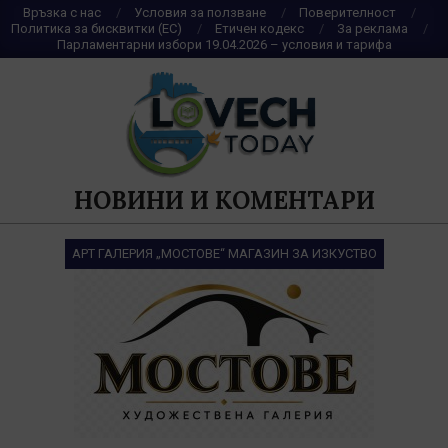
Skip
Връзка с нас
Условия за ползване
Поверителност
Политика за бисквитки (ЕС)
Етичен кодекс
За реклама
to
Парламентарни избори 19.04.2026 – условия и тарифа
content
НОВИНИ И КОМЕНТАРИ
АРТ ГАЛЕРИЯ „МОСТОВЕ“ МАГАЗИН ЗА ИЗКУСТВО