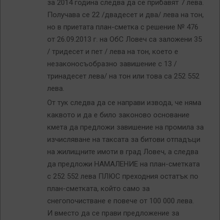
за 2014 година следва да се прибавят 7 лева.
Получава се 22 /двадесет и два/ лева на тон,
но в приетата план-сметка с решение № 476
от 26.09.2013 г. на ОбС Ловеч са заложени 35
/ тридесет и пет / лева на тон, което е
незаконосъобразно завишение с 13 /
тринадесет лева/ на тон или това са 252 552
лева.
От тук следва да се направи извода, че няма
каквото и да е било законово основание
кмета да предложи завишение на промила за
изчисляване на таксата за битови отпадъци
на жилищните имоти в град Ловеч, а следва
да предложи НАМАЛЕНИЕ на план-сметката
с 252 552 лева ПЛЮС преходния остатък по
план-сметката, който само за
снегопочистване е повече от 100 000 лева.
И вместо да се прави предложение за