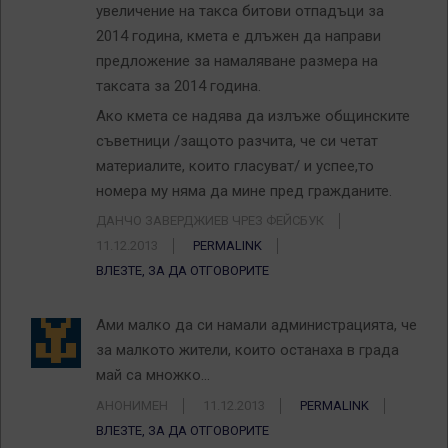
увеличение на такса битови отпадъци за
2014 година, кмета е длъжен да направи
предложение за намаляване размера на
таксата за 2014 година.
Ако кмета се надява да излъже общинските
съветници /защото разчита, че си четат
материалите, които гласуват/ и успее,то
номера му няма да мине пред гражданите.
ДАНЧО ЗАВЕРДЖИЕВ ЧРЕЗ ФЕЙСБУК
11.12.2013
PERMALINK
ВЛЕЗТЕ, ЗА ДА ОТГОВОРИТЕ
Ами малко да си намали администрацията, че
за малкото жители, които останаха в града
май са множко…
АНОНИМЕН
11.12.2013
PERMALINK
ВЛЕЗТЕ, ЗА ДА ОТГОВОРИТЕ