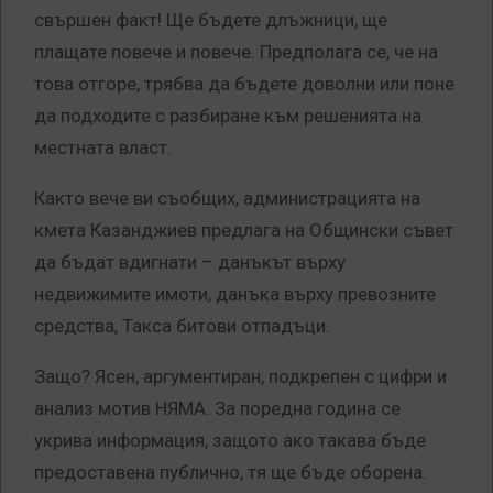
свършен факт! Ще бъдете длъжници, ще
плащате повече и повече. Предполага се, че на
това отгоре, трябва да бъдете доволни или поне
да подходите с разбиране към решенията на
местната власт.
Както вече ви съобщих, администрацията на
кмета Казанджиев предлага на Общински съвет
да бъдат вдигнати – данъкът върху
недвижимите имоти, данъка върху превозните
средства, Такса битови отпадъци.
Защо? Ясен, аргументиран, подкрепен с цифри и
анализ мотив НЯМА. За поредна година се
укрива информация, защото ако такава бъде
предоставена публично, тя ще бъде оборена.