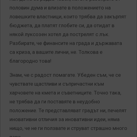
половин дума и влизате в положението на
ловешките властници, които трябва да закърпят
бюджета, да платят глобите си, да отидат в
някой луксозен хотел да пострелят с лък.
Разбирате, че финансите на града и държавата
са криза, а вашите лични, не. Толкова е
благородно това!
Знам, че с радост помагате. Убеден съм, че се
чувствате щастливи и съпричастни към
харчовете на кмета и съветниците. Точно така,
не трябва да ги поставяте в неудобно
положение. Те представляват градът ни, печелят
иновативни отличия за иновативни идеи, няма
нищо, че не ги ползвате и струват страшно много