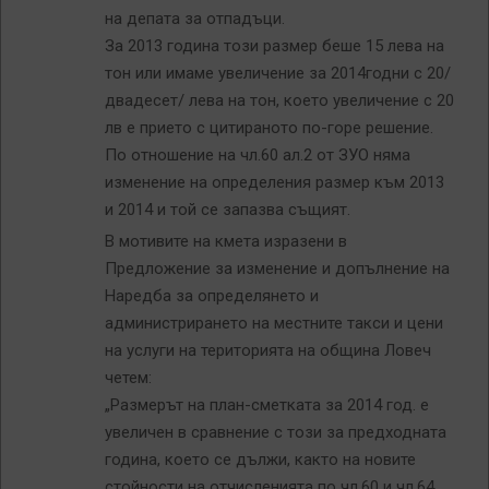
на депата за отпадъци.
За 2013 година този размер беше 15 лева на
тон или имаме увеличение за 2014годни с 20/
двадесет/ лева на тон, което увеличение с 20
лв е прието с цитираното по-горе решение.
По отношение на чл.60 ал.2 от ЗУО няма
изменение на определения размер към 2013
и 2014 и той се запазва същият.
В мотивите на кмета изразени в
Предложение за изменение и допълнение на
Наредба за определянето и
администрирането на местните такси и цени
на услуги на територията на община Ловеч
четем:
„Размерът на план-сметката за 2014 год. е
увеличен в сравнение с този за предходната
година, което се дължи, както на новите
стойности на отчисленията по чл.60 и чл.64