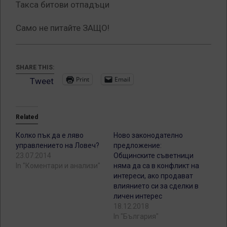
Такса битови отпадъци
Само не питайте ЗАЩО!
SHARE THIS:
Print
Email
Tweet
Related
Колко пък да е ляво
Ново законодателно
управлението на Ловеч?
предложение:
23.07.2014
Общинските съветници
In "Коментари и анализи"
няма да са в конфликт на
интереси, ако продават
влиянието си за сделки в
личен интерес
18.12.2018
In "България"