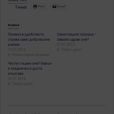
SHARE THIS:
Print
Email
Tweet
Related
Понякога удобството
Синоптиците познаха –
струва само доброволни
заваля здрав сняг!
усилия
07.01.2013
13.02.2012
In "Ловеч днес"
In "Коментари и анализи"
Честит първи сняг! Навън
е хладничко и доста
хлъзгаво
25.01.2014
In "Ловеч днес"
2012-