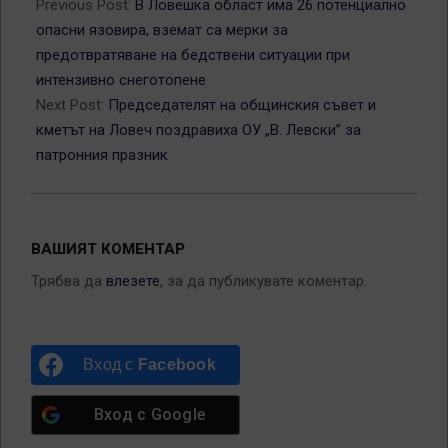
02-
Previous Post:
В Ловешка област има 26 потенциално
17
опасни язовира, вземат са мерки за
предотвратяване на бедствени ситуации при
интензивно снеготопене
Next Post:
Председателят на общинския съвет и
кметът на Ловеч поздравиха ОУ „В. Левски” за
патронния празник
ВАШИЯТ КОМЕНТАР
Трябва да
влезете
, за да публикувате коментар.
Вход с
Facebook
Вход с
Google