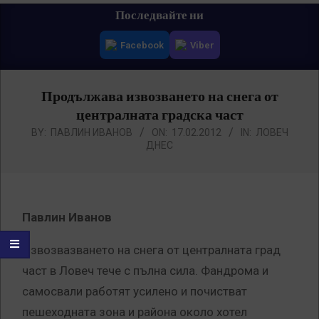
Primary
Последвайте ни
Navigation
Facebook
Viber
Menu
Продължава извозването на снега от
централната градска част
BY:
ПАВЛИН ИВАНОВ
ON:
17.02.2012
IN:
ЛОВЕЧ
ДНЕС
Павлин Иванов
Извозвазването на снега от централната град
част в Ловеч тече с пълна сила. Фандрома и
самосвали работят усилено и почистват
пешеходната зона и района около хотел