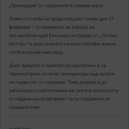
„Президиум“ от натрупаната снежна маса.
Ловеч се готви за предстоящият голям ден 21
февруари – откриването на завода за
автомобили край Баховица изграден от „Литекс
Моторс“ и пристигането на многобройни важни
гости в люляковия град.
Днес времето е приятелски настроено и за
термометрите отчитат температури над нулата
за първи път от седмици. Това доведе и до
започналото разтопяване на снега и опасността
от падане на натрупалият се по покривите на
сградите сняг.