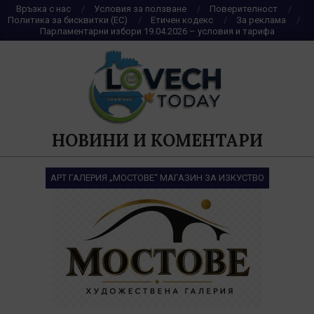
Skip
Връзка с нас
Условия за ползване
Поверителност
Политика за бисквитки (ЕС)
Етичен кодекс
За реклама
to
Парламентарни избори 19.04.2026 – условия и тарифа
content
НОВИНИ И КОМЕНТАРИ
АРТ ГАЛЕРИЯ „МОСТОВЕ“ МАГАЗИН ЗА ИЗКУСТВО