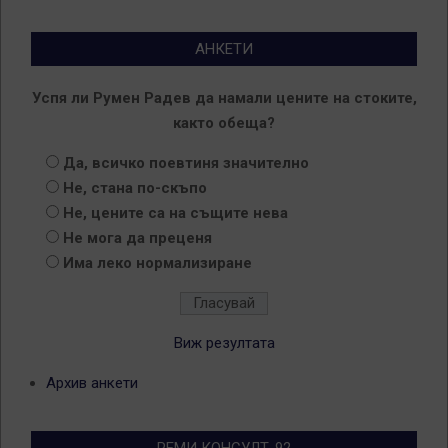
АНКЕТИ
Успя ли Румен Радев да намали цените на стоките,
както обеща?
Да, всичко поевтиня значително
Не, стана по-скъпо
Не, цените са на същите нева
Не мога да преценя
Има леко нормализиране
Виж резултата
Архив анкети
РЕМИ КОНСУЛТ-92