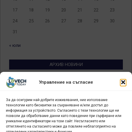
17
18
19
20
21
22
23
24
25
26
27
28
29
30
31
« юли
АРХИВ НОВИНИ
Архив
Управление на съгласие
новини
За да осигурим най-добрите изживявания, ние използваме
БИЗНЕС
технологии като бисквитки за съхраняване и/или достъп до
информация за устройството. Съгласието с тези технологии ще ни
Арт галерия "Мостове" – магазин за изкуство
позволи да обработваме данни като поведение при сърфиране или
уникални идентификатори на този сайт. Несъгласието или
СЕВЕРОЗАПАДА ИНФОРМАЦИОНЕН БИЗНЕС
оттеглянето на съгласието може да повлияе неблагоприятно на
ТУРИСТИЧЕСКИ КЛЪСТЕР
определени характеристики и функции.