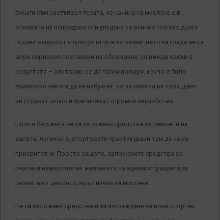
винаги съм застъпвал тезата, че начина на мислене е в
основата на напредъка или упадъка на всичко. Когато дълги
години въпросът с приоритетите за развитието на града не са
дори сериозно поставени на обсъждане, се вижда какъв е
резултата – опитваме се да гасим пожари, които е било
възможно никога да не избухнат, но за сметка на това, днес
ни струват скъпо и причиняват огромни неудобства.
Щом в бюджета не са заложени средства за ремонти на
залата, логично е, спортовете практикувани там да не са
приоритетни. Просто защото, заложените средства са
реалния измерител на желанията на администрацията за
развитие и демонстрират начин на мислене.
Не са заложени средства и за изграждане на нови спортни