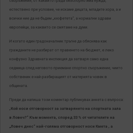
съоръжения, от каквито града безспорно има нужда,
естествено при условие, че искаме децата, младите хора, а и
всички ние да не бъдем „кюфетета“, а нормални здрави
европейци, за каквито се смятаме на думи.
И когато един градоначалник тръгне да обяснява как
гражданите не разбират от правенето на бюджет, е леко
конфузно Здравната инспекция да затваря само една
седмица след неговото приемане спортно съоръжение, чиито
собственик е най-разбиращият от материята човек в
общината.
Преди да напиша този коментар публикувах анкета с въпроса:
„
Кой носи отговорност за затварянето на спортната зала
в Ловеч?“ Към момента, според 33 % от читателите на
„Ловеч днес“ най-голяма отговорност носи Кмета , а