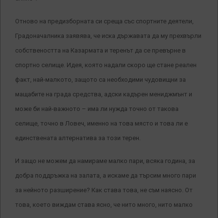
Отново на предизборната си среща със спортните деятели,
Градоначалника заявява, че иска държавата да му прехвърли
собствеността на Казармата и теренът да се превърне в
спортно селище. Идея, която надали скоро ще стане реален
факт, най-малкото, защото са необходими чудовищни за
мащабите на града средства, адски кадърен мениджмънт и
може би най-важното – има ли нужда точно от такова
селище, точно в Ловеч, именно на това място и това ли е
единствената алтернатива за този терен.
И защо не можем да намираме малко пари, всяка година, за
добра поддръжка на залата, а искаме да търсим много пари
за нейното разширение? Как става това, не съм наясно. От
това, което виждам става ясно, че нито много, нито малко