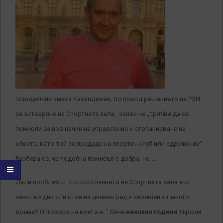
понеделник кмета Казанджиев, по повод решението на РЗИ
за затваряне на Спортната зала, заяви че „трябва да се
помисли за нов начин на управление и стопанисване на
обекта, като той се предаде на спортен клуб или сдружение“.
Разбира се, че подобна помисъл е добра, но …
Дали проблемът със състоянието на Спортната зала е от
няколко дни или стои на дневен ред и нерешен от много
време? Отговора на кмета е: “ Вече
няколко години
търсим