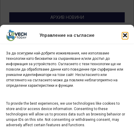
АРХИВ НОВИНИ
Архив
Управление на съгласие
новини
За да осигурим най-добрите изживявания, ние използваме
БИЗНЕС
технологии като бисквитки за съхраняване и/или достъп до
информация за устройството. Съгласието с тези технологии ще ни
Арт галерия "Мостове" – магазин за изкуство
позволи да обработваме данни като поведение при сърфиране или
уникални идентификатори на този сайт. Несъгласието или
СЕВЕРОЗАПАДА ИНФОРМАЦИОНЕН БИЗНЕС
оттеглянето на съгласието може да повлияе неблагоприятно на
ТУРИСТИЧЕСКИ КЛЪСТЕР
определени характеристики и функции.
ИНСТИТУЦИИ В ЛОВЕЧ
To provide the best experiences, we use technologies like cookies to
store and/or access device information. Consenting to these
technologies will allow us to process data such as browsing behavior or
Административен съд Ловеч
unique IDs on this site. Not consenting or withdrawing consent, may
adversely affect certain features and functions.
Областна администрация Ловеч
Община Ловеч