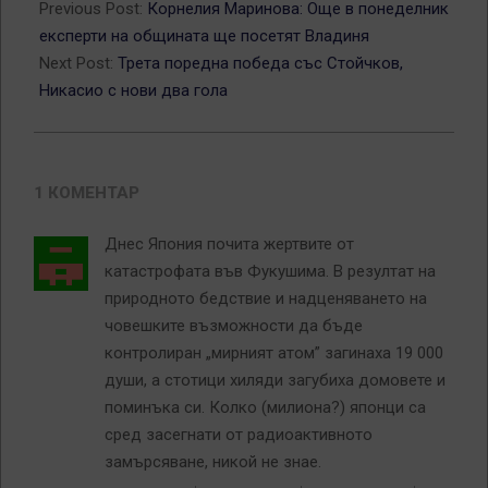
03-
Previous Post:
Корнелия Маринова: Още в понеделник
10
експерти на общината ще посетят Владиня
Next Post:
Трета поредна победа със Стойчков,
Никасио с нови два гола
1 КОМЕНТАР
Днес Япония почита жертвите от
катастрофата във Фукушима. В резултат на
природното бедствие и надценяването на
човешките възможности да бъде
контролиран „мирният атом” загинаха 19 000
души, а стотици хиляди загубиха домовете и
поминъка си. Колко (милиона?) японци са
сред засегнати от радиоактивното
замърсяване, никой не знае.