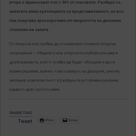
втори е Арменският поп с 24% от гласовете. Разбира се,
анкетата няма претенцията за представителност, но все
пак очертава красноречиво отговорността на днешния
стопанин на залата.
По въпроса кой трябва да стопанисва големите спортни
съоръжения – Общината или спортните клубове или има и
други варианти, които трябва да бъдат обсъдени и да се
вземе решение, всичко това е въпрос на дискусия, сметки,
желания, компетентност и разбира се устойчиви решения,
каквито днес просто няма.
SHARE THIS:
Print
Email
Tweet