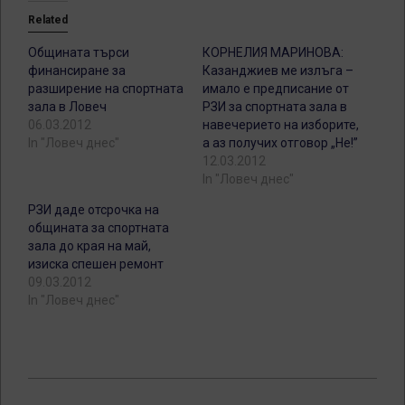
Related
Общината търси
КОРНЕЛИЯ МАРИНОВА:
финансиране за
Казанджиев ме излъга –
разширение на спортната
имало е предписание от
зала в Ловеч
РЗИ за спортната зала в
06.03.2012
навечерието на изборите,
In "Ловеч днес"
а аз получих отговор „Не!”
12.03.2012
In "Ловеч днес"
РЗИ даде отсрочка на
общината за спортната
зала до края на май,
изиска спешен ремонт
09.03.2012
In "Ловеч днес"
2012-