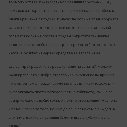
възможности за финансиране по различни програми.“
Т.е.,
няма как затварянето на залата да ни изненадва, проблемът
очаква решение от години. И макар че дори на предизборната
си среща със спортните деятели кмета да заявява, че „най-
голямата болка на спорта в града е закритата хандбална
зала, за която трябва да се търсят средства.“, странно, но в
неговия бюджет намерени средства за залата няма.
Ще се търси решение за разширяване на залата?! Може би
разширяването е добро стратегическо решение по принцип,
но с оглед намаляващо население в града, ниските доходи и
символичната платежоспособност на публиката, как ще се
издържа едно подобно голямо и скъпо съоръжение? Навярно
има концепция за това, но никъде поне аз не съм я виждал. А
ако няма, всичко е поредния балон и игра с публиката „на
сляпо“.