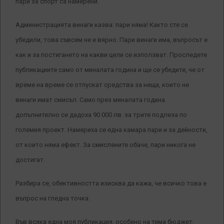
пари за спорт са намерени.
Администрацията винаги казва: пари няма! Както сте се
убедили, това съвсем не е вярно. Пари винаги има, въпросът е
как и за постигането на какви цели се използват. Проследете
публикациите само от миналата година и ще се убедите, че от
време на време се отпускат средства за неща, които не
винаги имат смисъл. Само през миналата година
допълнително се дадоха 90 000 лв. за трите подлеза по
големия проект. Намериха се една камара пари и за дейности,
от които няма ефект. За смислените обаче, пари никога не
достигат.
Разбира се, обективността изисква да кажа, че всичко това е
въпрос на гледна точка.
Във всяка една моя публикация, особено на тема бюджет,