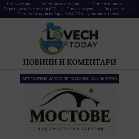
Skip
Връзка с нас
Условия за ползване
Поверителност
Политика за бисквитки (ЕС)
Етичен кодекс
За реклама
to
Парламентарни избори 19.04.2026 – условия и тарифа
content
НОВИНИ И КОМЕНТАРИ
АРТ ГАЛЕРИЯ „МОСТОВЕ“ МАГАЗИН ЗА ИЗКУСТВО