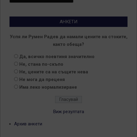
АНКЕТИ
Успя ли Румен Радев да намали цените на стоките,
както обеща?
Да, всичко поевтиня значително
Не, стана по-скъпо
Не, цените са на същите нева
Не мога да преценя
Има леко нормализиране
Виж резултата
Архив анкети