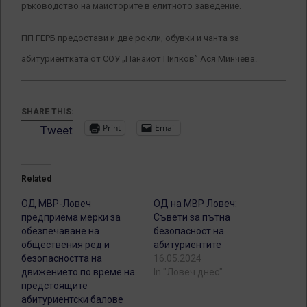
ръководство на майсторите в елитното заведение.
ПП ГЕРБ предостави и две рокли, обувки и чанта за
абитуриентката от СОУ „Панайот Пипков” Ася Минчева.
SHARE THIS:
Print
Email
Tweet
Related
ОД МВР-Ловеч
ОД на МВР Ловеч:
предприема мерки за
Съвети за пътна
обезпечаване на
безопасност на
обществения ред и
абитуриентите
безопасността на
16.05.2024
движението по време на
In "Ловеч днес"
предстоящите
абитуриентски балове