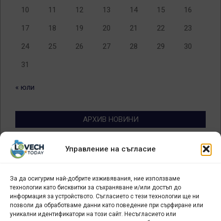
10
11
12
13
14
15
16
17
18
19
20
21
22
23
24
25
26
27
28
29
30
31
« юли
АРХИВ НОВИНИ
Архив
Управление на съгласие
новини
За да осигурим най-добрите изживявания, ние използваме
БИЗНЕС
технологии като бисквитки за съхраняване и/или достъп до
информация за устройството. Съгласието с тези технологии ще ни
Арт галерия "Мостове" – магазин за изкуство
позволи да обработваме данни като поведение при сърфиране или
уникални идентификатори на този сайт. Несъгласието или
СЕВЕРОЗАПАДА ИНФОРМАЦИОНЕН БИЗНЕС