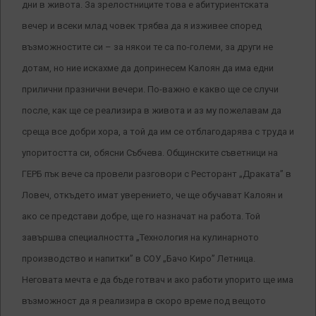
дни в живота. За зрелостниците това е абитуриентската
вечер и всеки млад човек трябва да я изживее според
възможностите си – за някои те са по-големи, за други не
дотам, но ние искахме да допринесем Калоян да има едни
прилични празнични вечери. По-важно е какво ще се случи
после, как ще се реализира в живота и аз му пожелавам да
среща все добри хора, а той да им се отблагодарява с труда и
упоритостта си, обясни Събчева. Общинските съветници на
ГЕРБ пък вече са провели разговори с Ресторант „Драката” в
Ловеч, откъдето имат уверението, че ще обучават Калоян и
ако се представи добре, ще го назначат на работа. Той
завършва специалността „Технология на кулинарното
производство и напитки” в СОУ „Бачо Киро” Летница.
Неговата мечта е да бъде готвач и ако работи упорито ще има
възможност да я реализира в скоро време под вещото