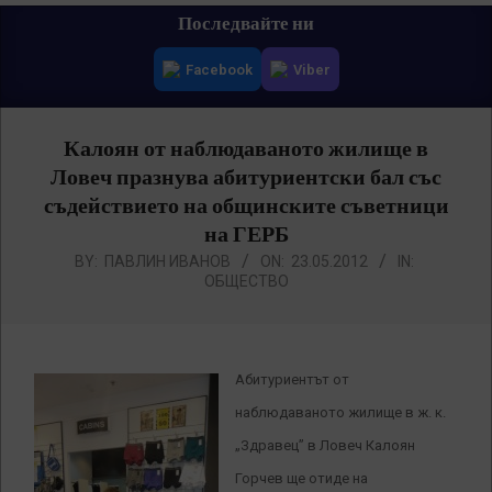
Primary
Последвайте ни
Navigation
Facebook
Viber
Menu
Калоян от наблюдаваното жилище в
Ловеч празнува абитуриентски бал със
съдействието на общинските съветници
на ГЕРБ
BY:
ПАВЛИН ИВАНОВ
ON:
23.05.2012
IN:
ОБЩЕСТВО
Абитуриентът от
наблюдаваното жилище в ж. к.
„Здравец” в Ловеч Калоян
Горчев ще отиде на