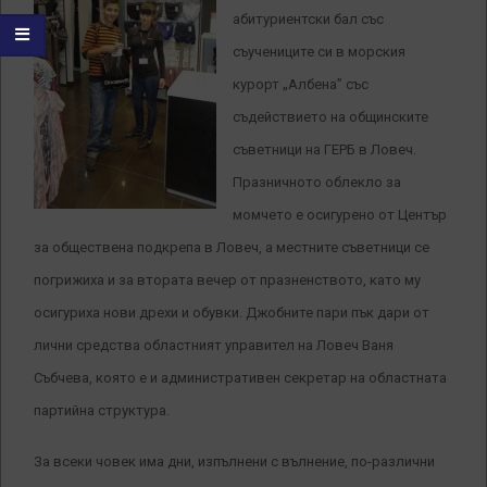
абитуриентски бал със
съучениците си в морския
курорт „Албена” със
съдействието на общинските
съветници на ГЕРБ в Ловеч.
Празничното облекло за
момчето е осигурено от Център
за обществена подкрепа в Ловеч, а местните съветници се
погрижиха и за втората вечер от празненството, като му
осигуриха нови дрехи и обувки. Джобните пари пък дари от
лични средства областният управител на Ловеч Ваня
Събчева, която е и административен секретар на областната
партийна структура.
За всеки човек има дни, изпълнени с вълнение, по-различни