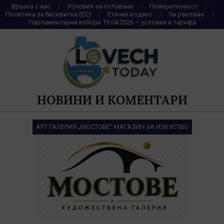
Skip
Връзка с нас
Условия за ползване
Поверителност
Политика за бисквитки (ЕС)
Етичен кодекс
За реклама
to
Парламентарни избори 19.04.2026 – условия и тарифа
content
НОВИНИ И КОМЕНТАРИ
АРТ ГАЛЕРИЯ „МОСТОВЕ“ МАГАЗИН ЗА ИЗКУСТВО