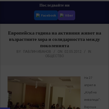
Primary
Последвайте ни
Navigation
Facebook
Viber
Menu
Европейска година на активния живот на
възрастните хора и солидарността между
поколенията
BY:
ПАВЛИН ИВАНОВ
ON:
02.05.2012
IN:
ОБЩЕСТВО
На 27
април в
„Клуб на
инвалида”-
Вароша