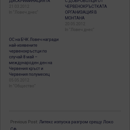
ДИСКРИМИНАЦИЯТА
С ДОБРОВОЛЦИ ОТ
21.03.2012
ЧЕРВЕНОКРЪСТКАТА
In "Ловеч днес"
ОРГАНИЗАЦИЯ В
МОНТАНА
20.05.2012
In "Ловеч днес"
ОС на БЧК Ловеч награди
най-изявените
червенокръстци по
случай 8 май –
международен ден на
Червения кръст и
Червения полумесец
05.05.2012
In "Общество"
2012-
05-
Previous Post:
Литекс изпуска разгром срещу Локо
02
Сф