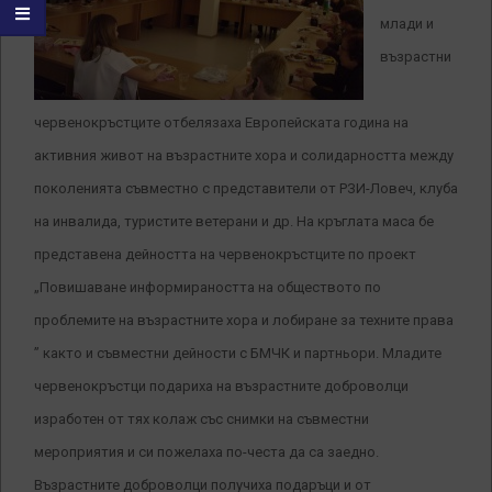
млади и
възрастни
червенокръстците отбелязаха Европейската година на
активния живот на възрастните хора и солидарността между
поколенията съвместно с представители от РЗИ-Ловеч, клуба
на инвалида, туристите ветерани и др. На кръглата маса бе
представена дейността на червенокръстците по проект
„Повишаване информираността на обществото по
проблемите на възрастните хора и лобиране за техните права
” както и съвместни дейности с БМЧК и партньори. Младите
червенокръстци подариха на възрастните доброволци
изработен от тях колаж със снимки на съвместни
мероприятия и си пожелаха по-честа да са заедно.
Възрастните доброволци получиха подаръци и от