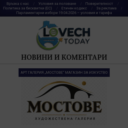
Skip
Връзка с нас
Условия за ползване
Поверителност
Политика за бисквитки (ЕС)
Етичен кодекс
За реклама
to
Парламентарни избори 19.04.2026 – условия и тарифа
content
НОВИНИ И КОМЕНТАРИ
АРТ ГАЛЕРИЯ „МОСТОВЕ“ МАГАЗИН ЗА ИЗКУСТВО