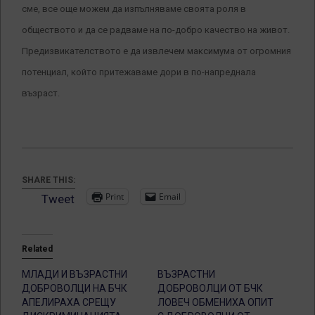
сме, все още можем да изпълняваме своята роля в
обществото и да се радваме на по-добро качество на живот.
Предизвикателството е да извлечем максимума от огромния
потенциал, който притежаваме дори в по-напреднала
възраст.
SHARE THIS:
Print
Email
Tweet
Related
МЛАДИ И ВЪЗРАСТНИ
ВЪЗРАСТНИ
ДОБРОВОЛЦИ НА БЧК
ДОБРОВОЛЦИ ОТ БЧК
АПЕЛИРАХА СРЕЩУ
ЛОВЕЧ ОБМЕНИХА ОПИТ