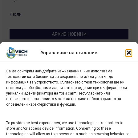
« юли
АРХИВ НОВИНИ
Архив
Управление на съгласие
новини
За да осигурим най-добрите изживявания, ние използваме
БИЗНЕС
технологии като бисквитки за съхраняване и/или достъп до
информация за устройството. Съгласието с тези технологии ще ни
Арт галерия "Мостове" – магазин за изкуство
позволи да обработваме данни като поведение при сърфиране или
уникални идентификатори на този сайт. Несъгласието или
СЕВЕРОЗАПАДА ИНФОРМАЦИОНЕН БИЗНЕС
оттеглянето на съгласието може да повлияе неблагоприятно на
ТУРИСТИЧЕСКИ КЛЪСТЕР
определени характеристики и функции.
ИНСТИТУЦИИ В ЛОВЕЧ
To provide the best experiences, we use technologies like cookies to
store and/or access device information. Consenting to these
technologies will allow us to process data such as browsing behavior or
Административен съд Ловеч