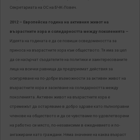
Секретариата на ОС на БЧК-Ловеч.
2012 – Европейска година на активния живот на
възрастните хора и солидарността между поколенията –
Идеята на годината е да се повиши осведомеността за
приноса на възрастните хора към обществото. Тя има за цел
да се насърчат създателите на политики и заинтересованите
лица на всички равнища да предприемат действия за
осигуряване на по-добри възможности за активен живот на
възрастните хора и засилване на солидарността между
поколенията. Активен живот на възрастните хора е
стремежът да остаряваме в добро здраве като пълноправни
членове на обществото и да се чувстваме по-удовлетворени
на работно си място, по-независими в ежедневието и по-
ангажирани като граждани. Няма значение на каква възраст