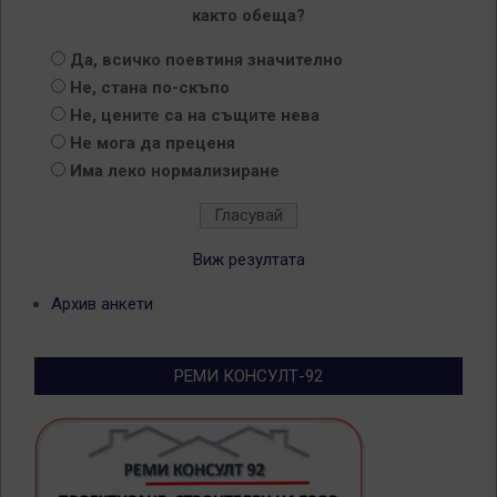
както обеща?
Да, всичко поевтиня значително
Не, стана по-скъпо
Не, цените са на същите нева
Не мога да преценя
Има леко нормализиране
Виж резултата
Архив анкети
РЕМИ КОНСУЛТ-92