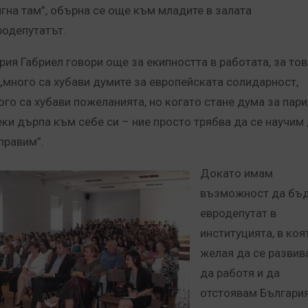
игна там”, обърна се още към младите в залата
родепутатът.
рия Габриел говори още за екипността в работата, за тов
 „много са хубави думите за европейската солидарност,
ого са хубави пожеланията, но когато стане дума за пари
еки дърпа към себе си – ние просто трябва да се научим
правим”.
Докато имам
възможност да бъ
евродепутат в
институцията, в коя
желая да се развив
да работя и да
отстоявам България