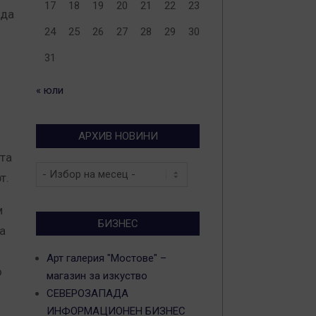
17
18
19
20
21
22
23
 да
24
25
26
27
28
29
30
31
« юли
АРХИВ НОВИНИ
чта
Архив
т.
новини
м
БИЗНЕС
а
Арт галерия "Мостове" –
о
магазин за изкуство
СЕВЕРОЗАПАДА
ИНФОРМАЦИОНЕН БИЗНЕС