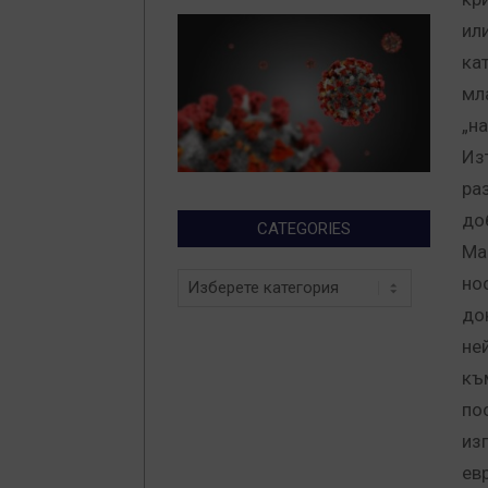
ил
ка
мл
„н
Из
ра
до
CATEGORIES
Ма
Categories
но
до
не
къ
по
из
ев