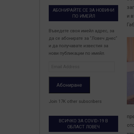
за
АБОНИРАЙТЕ СЕ ЗА НОВИНИ
и 
ПО ИМЕЙЛ
Га
Въведете своя имейл адрес, за
да се абонирате за "Ловеч днес"
и да получавате известия за
нови публикации по имейл.
Email
Address
Абониране
Join 17K other subscribers
пр
ВСИЧКО ЗА COVID-19 В
от
ОБЛАСТ ЛОВЕЧ
кр