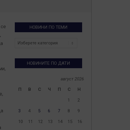
 се
НОВИНИ ПО ТЕМИ
,
Новини
да
по
теми
НОВИНИТЕ ПО ДАТИ
ми,
август 2026
П
В
С
Ч
П
С
Н
е,
1
2
да
3
4
5
6
7
8
9
10
11
12
13
14
15
16
а