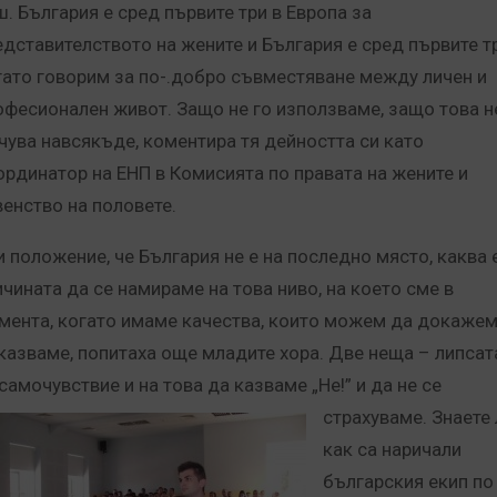
ш. България е сред първите три в Европа за
едставителството на жените и България е сред първите тр
гато говорим за по-.добро съвместяване между личен и
офесионален живот. Защо не го използваме, защо това н
 чува навсякъде, коментира тя дейността си като
ординатор на ЕНП в Комисията по правата на жените и
венство на половете.
и положение, че България не е на последно място, каква 
ичината да се намираме на това ниво, на което сме в
мента, когато имаме качества, които можем да докажем
казваме, попитаха още младите хора. Две неща – липсат
 самочувствие и на това да
казваме „Не!” и да не се
страхуваме. Знаете 
как са наричали
българския екип по