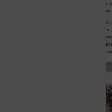
ст
ев
Ма
че
мн
вс
го 