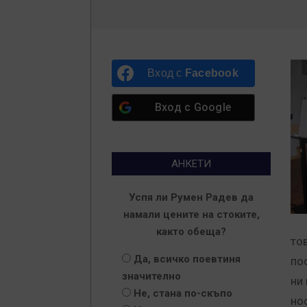
Вход с
Facebook
Вход с
Google
АНКЕТИ
Успя ли Румен Радев да
намали цените на стоките,
както обеща?
тов
Да, всичко поевтиня
по
значително
ни
Не, стана по-скъпо
но