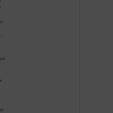
и
че
 –
 да
и
да