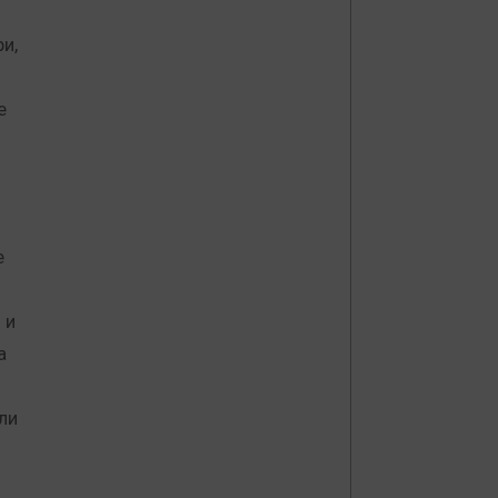
и,
е
е
 и
а
ли