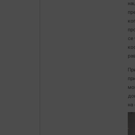
на
пр
ко
пр
се
ко
ра
Пр
пр
мо
до
на