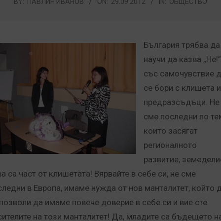
BY:
ПАВЛИН ИВАНОВ
ON:
29.09.2012
IN:
ОБЩЕСТВО
България трябва да
научи да казва „Не!”
със самочувствие 
се бори с клишета и
предразсъдъци. Не
сме последни по те
които засягат
регионалното
развитие, земедели
а са част от клишетата! Вярвайте в себе си, не сме
следни в Европа, имаме нужда от нов манталитет, който 
 позволи да имаме повече доверие в себе си и вие сте
сителите на този манталитет! Да, младите са бъдещето н