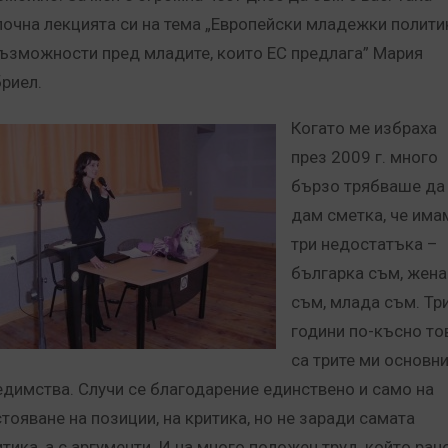
почна лекцията си на тема „Европейски младежки полити
възможности пред младите, които ЕС предлага” Мария
бриел.
Когато ме избраха
през 2009 г. много
бързо трябваше да
дам сметка, че има
три недостатъка –
българка съм, жена
съм, млада съм. Тр
години по-късно то
са трите ми основн
едимства. Случи се благодарение единствено и само на
стояване на позиции, на критика, но не заради самата
итика, а с аргументи. И на много положен труд, който ран