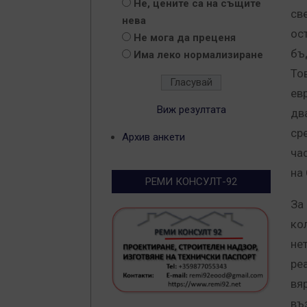
Не, цените са на същите
све
нева
ос
Не мога да преценя
бъ
Има леко нормализиране
То
ев
Виж резултата
дв
ср
Архив анкети
ча
на
РЕМИ КОНСУЛТ-92
За
ко
не
ре
вя
въ