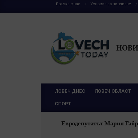
Skip
Връзка с нас
Условия за ползване
to
content
НОВИ
ЛОВЕЧ ДНЕС
ЛОВЕЧ ОБЛАСТ
Primary
СПОРТ
Navigation
Menu
Евродепутатът Мария Габрие