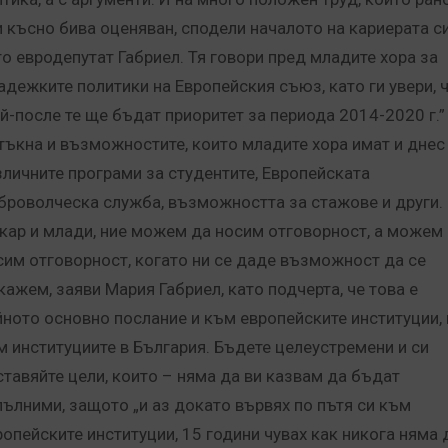
и късно бива оценяван, сподели началото на кариерата с
то евродепутат Габриел. Тя говори пред младите хора за
адежките политики на Европейския съюз, като ги увери, 
ай-после те ще бъдат приоритет за периода 2014-2020 г.”
тъкна и възможностите, които младите хора имат и днес
зличните програми за студентите, Европейската
броволческа служба, възможността за стажове и други.
кар и млади, ние можем да носим отговорност, а можем
сим отговорност, когато ни се даде възможност да се
кажем, заяви Мария Габриел, като подчерта, че това е
йното основно послание и към европейските институции, 
м институциите в България. Бъдете целеустремени и си
ставяйте цели, които – няма да ви казвам да бъдат
пълними, защото „и аз докато вървях по пътя си към
ропейските институции, 15 години чувах как никога няма 