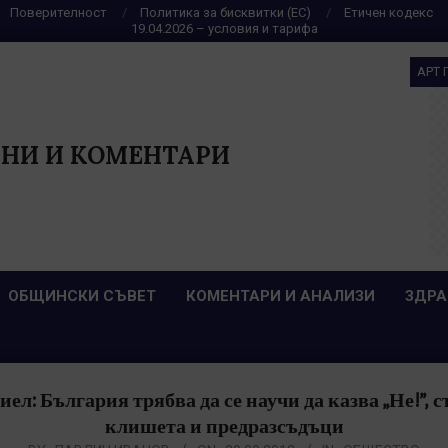
Поверителност
Политика за бисквитки (ЕС)
Етичен кодекс
19.04.2026 – условия и тарифа
АРТ 
НИ И КОМЕНТАРИ
ОБЩИНСКИ СЪВЕТ
КОМЕНТАРИ И АНАЛИЗИ
ЗДРА
л: България трябва да се научи да казва „Не!”, съ
клишета и предразсъдъци