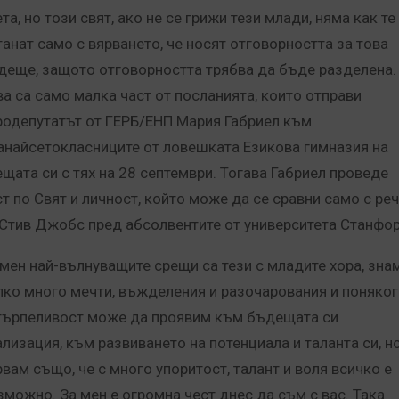
та, но този свят, ако не се грижи тези млади, няма как те
танат само с вярването, че носят отговорността за това
деще, защото отговорността трябва да бъде разделена.
ва са само малка част от посланията, които отправи
родепутатът от ГЕРБ/ЕНП Мария Габриел към
анайсетокласниците от ловешката Езикова гимназия на
ещата си с тях на 28 септември. Тогава Габриел проведе
ст по Свят и личност, който може да се сравни само с ре
 Стив Джобс пред абсолвентите от университета Станфор
 мен най-вълнуващите срещи са тези с младите хора, зна
лко много мечти, въжделения и разочарования и поняког
търпеливост може да проявим към бъдещата си
ализация, към развиването на потенциала и таланта си, н
рвам също, че с много упоритост, талант и воля всичко е
зможно. За мен е огромна чест днес да съм с вас. Така