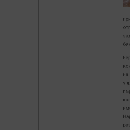
пр
от
зад
бя
Ев
ко
на
уп
пър
каз
им
На
ра