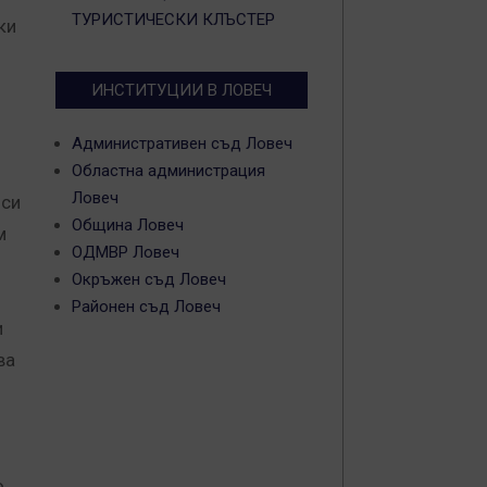
ТУРИСТИЧЕСКИ КЛЪСТЕР
ки
ИНСТИТУЦИИ В ЛОВЕЧ
Административен съд Ловеч
Областна администрация
Ловеч
 си
Община Ловеч
м
ОДМВР Ловеч
Окръжен съд Ловеч
Районен съд Ловеч
и
ва
и
о