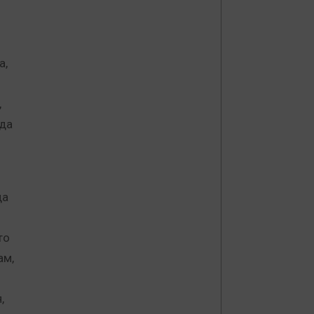
а,
,
 да
да
то
ам,
,