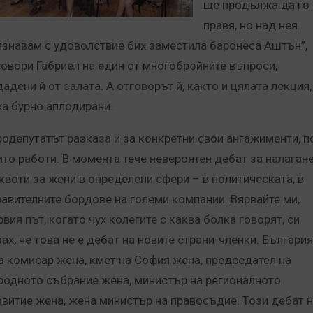
ще продължа да го
правя, но над нея
изнавам с удоволствие бих заместила баронеса Аштън”,
говори Габриел на един от многобройните въпроси,
адени й от залата. А отговорът й, както и цялата лекция,
ха бурно аплодирани.
родепутатът разказа и за конкретни свои ангажименти, п
ито работи. В момента тече невероятен дебат за налаган
 квоти за жени в определени сфери – в политическата, в
равителните бордове на големи компании. Вярвайте ми,
вия път, когато чух колегите с каква болка говорят, си
ах, че това не е дебат на новите страни-членки. България
а комисар жена, кмет на София жена, председател на
родното събрание жена, министър на регионалното
звитие жена, жена министър на правосъдие. Този дебат н