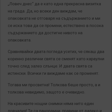
„Ловеч днес“ да е като една прекрасна визитка
на града. Да, но всеки ден виждам, че
опаковката не отговаря на съдържанието и ми
се иска това да се промени, естествено в посока
съдържанието да достигне нивото на
опаковката.
Сравнявайки двата погледа усетих, че сякаш два
коренно различни свята се сменят като караулни
точно след залез слънце. И двата свята са
истински. Всички ги виждаме как се променят.
Тогава ми просветна! Толкова беше просто, а и
толкова невидимо, защото е очевидно.
На красивите нощни снимки няма нито един
ловчалия! Те са панорамни, правени от далеко и