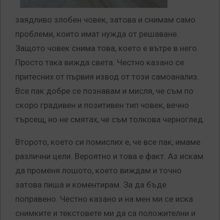
заядливо злобен човек, затова и снимам само
проблеми, които имат нужда от решаване.
Защото човек снима това, което е вътре в него.
Просто така вижда света. Честно казано се
притесних от първия извод от този самоанализ.
Все пак добре се познавам и мисля, че съм по
скоро градивен и позитивен тип човек, вечно
търсещ, но не смятах, че съм толкова черноглед.
Второто, което си помислих е, че все пак, имаме
различни цели. Вероятно и това е факт. Аз искам
да променя лошото, което виждам и точно
затова пиша и коментирам. За да бъде
поправено. Честно казано и на мен ми се иска
снимките и текстовете ми да са положителни и