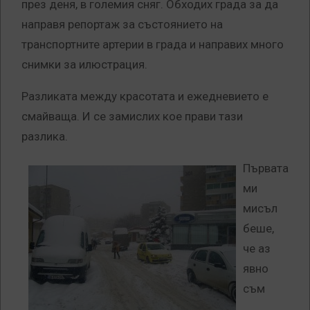
през деня, в големия сняг. Обходих града за да
направя репортаж за състоянието на
транспортните артерии в града и направих много
снимки за илюстрация.
Разликата между красотата и ежедневието е
смайваща. И се замислих кое прави тази
разлика.
Първата
ми
мисъл
беше,
че аз
явно
съм