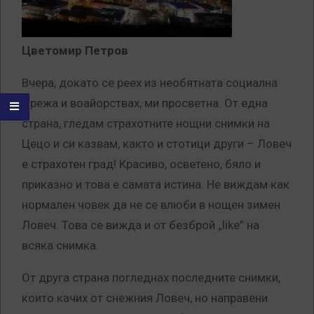
Цветомир Петров
Вчера, докато се реех из необятната социална
мрежа и воайорствах, ми просветна. От една
страна, гледам страхотните нощни снимки на
Цецо и си казвам, както и стотици други – Ловеч
е страхотен град! Красиво, осветено, бяло и
приказно и това е самата истина. Не виждам как
нормален човек да не се влюби в нощен зимен
Ловеч. Това се вижда и от безброй „like” на
всяка снимка.
От друга страна погледнах последните снимки,
които качих от снежния Ловеч, но направени