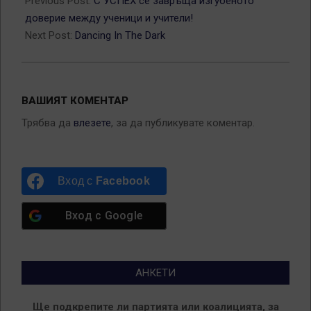
02-
Previous Post:
С УСПЕХ се завръща изгубеното
09
доверие между ученици и учители!
Next Post:
Dancing In The Dark
ВАШИЯТ КОМЕНТАР
Трябва да
влезете
, за да публикувате коментар.
Вход с
Facebook
Вход с
Google
АНКЕТИ
Ще подкрепите ли партията или коалицията, за