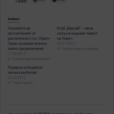
Print
Email
Tweet
Related
Слуховете за
Клуб „Версай“ – свеж
прочистеният от
полъх в нощният живот
растителност път Ловеч-
на Ловеч
Горан са изключително
03.01.2013
силно преувеличени!
In "Коментари и анализи"
17.09.2014
In "Коментари и анализи"
Подарък за Борисов
литна към Китай
22.02.2012
In "Ловеч днес"
2012-