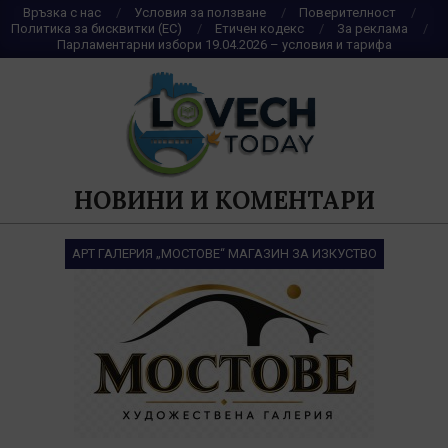
Skip
Връзка с нас
Условия за ползване
Поверителност
Политика за бисквитки (ЕС)
Етичен кодекс
За реклама
to
Парламентарни избори 19.04.2026 – условия и тарифа
content
НОВИНИ И КОМЕНТАРИ
АРТ ГАЛЕРИЯ „МОСТОВЕ“ МАГАЗИН ЗА ИЗКУСТВО