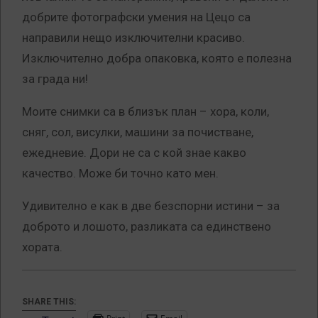
добрите фотографски умения на Цецо са
направили нещо изключителни красиво.
Изключително добра опаковка, която е полезна
за града ни!
Моите снимки са в близък план – хора, коли,
сняг, сол, висулки, машини за почистване,
ежедневие. Дори не са с кой знае какво
качество. Може би точно като мен.
Удивително е как в две безспорни истини – за
доброто и лошото, разликата са единствено
хората.
SHARE THIS: