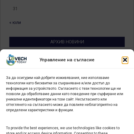
31
« юли
АРХИВ НОВИНИ
Архив
Управление на съгласие
новини
За да осигурим най-добрите изживявания, ние използваме
БИЗНЕС
технологии като бисквитки за съхраняване и/или достъп до
информация за устройството. Съгласието с тези технологии ще ни
Арт галерия "Мостове" – магазин за изкуство
позволи да обработваме данни като поведение при сърфиране или
уникални идентификатори на този сайт. Несъгласието или
СЕВЕРОЗАПАДА ИНФОРМАЦИОНЕН БИЗНЕС
оттеглянето на съгласието може да повлияе неблагоприятно на
ТУРИСТИЧЕСКИ КЛЪСТЕР
определени характеристики и функции.
ИНСТИТУЦИИ В ЛОВЕЧ
To provide the best experiences, we use technologies like cookies to
store and/or access device information. Consenting to these