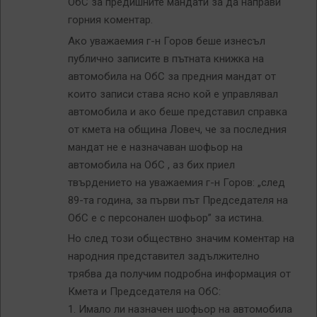
ОбС за предишните мандати за да направи
горния коментар.
Ако уважаемия г-н Горов беше изнесъл
публично записите в пътната книжка на
автомобила на ОбС за предния мандат от
които записи става ясно кой е управлявал
автомобила и ако беше представил справка
от кмета на община Ловеч, че за последния
мандат не е назначаван шофьор на
автомобила на ОбС , аз бих приел
твърдението на уважаемия г-н Горов: „след
89-та година, за първи път Председателя на
ОбС е с персонален шофьор” за истина.
Но след този обществно значим коментар на
народния представител задължително
трябва да получим подробна информация от
Кмета и Председателя на ОбС:
1. Имало ли назначен шофьор на автомобила