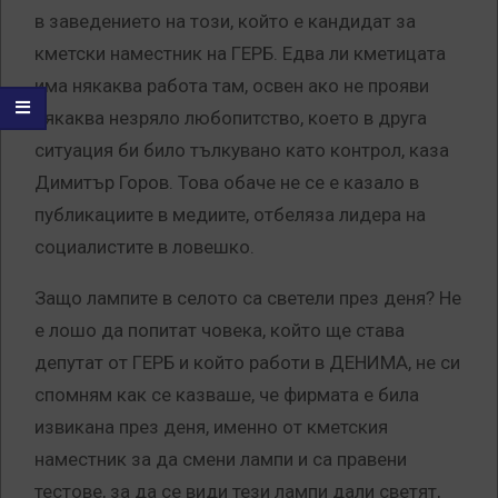
в заведението на този, който е кандидат за
кметски наместник на ГЕРБ. Едва ли кметицата
има някаква работа там, освен ако не прояви
някаква незряло любопитство, което в друга
ситуация би било тълкувано като контрол, каза
Димитър Горов. Това обаче не се е казало в
публикациите в медиите, отбеляза лидера на
социалистите в ловешко.
Защо лампите в селото са светели през деня? Не
е лошо да попитат човека, който ще става
депутат от ГЕРБ и който работи в ДЕНИМА, не си
спомням как се казваше, че фирмата е била
извикана през деня, именно от кметския
наместник за да смени лампи и са правени
тестове, за да се види тези лампи дали светят,