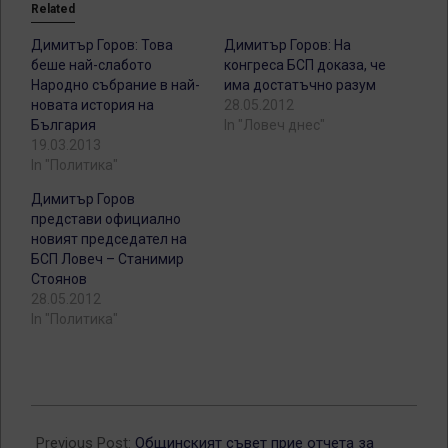
Related
Димитър Горов: Това
Димитър Горов: На
беше най-слабото
конгреса БСП доказа, че
Народно събрание в най-
има достатъчно разум
новата история на
28.05.2012
България
In "Ловеч днес"
19.03.2013
In "Политика"
Димитър Горов
представи официално
новият председател на
БСП Ловеч – Станимир
Стоянов
28.05.2012
In "Политика"
2012-
03-
Previous Post:
Общинският съвет прие отчета за