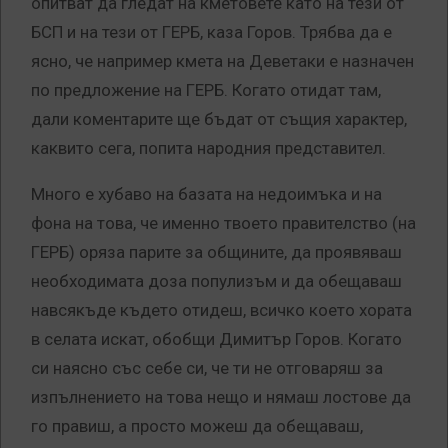
опитват да гледат на кметовете като на тези от
БСП и на тези от ГЕРБ, каза Горов. Трябва да е
ясно, че например кмета на Деветаки е назначен
по предложение на ГЕРБ. Когато отидат там,
дали коментарите ще бъдат от същия характер,
каквито сега, попита народния представител.
Много е хубаво на базата на недоимъка и на
фона на това, че именно твоето правителство (на
ГЕРБ) оряза парите за общините, да проявяваш
необходимата доза популизъм и да обещаваш
навсякъде където отидеш, всичко което хората
в селата искат, обобщи Димитър Горов. Когато
си наясно със себе си, че ти не отговаряш за
изпълнението на това нещо и нямаш лостове да
го правиш, а просто можеш да обещаваш,