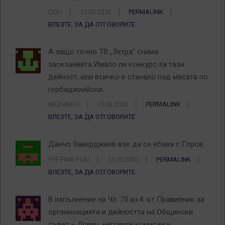
DOLI
15.03.2012
PERMALINK
ВЛЕЗТЕ, ЗА ДА ОТГОВОРИТЕ
А защо точно ТВ „Зетра“ снима
засезанията.Имало ли конкурс за тази
дейност, или всичко е станало под масата по
гербаджиийски.
NEZNAIKO
15.03.2012
PERMALINK
ВЛЕЗТЕ, ЗА ДА ОТГОВОРИТЕ
Данчо Заверджиев взе да се ебава с Горов.
FEE-FAW-FUM
15.03.2012
PERMALINK
ВЛЕЗТЕ, ЗА ДА ОТГОВОРИТЕ
В изпълнение на Чл. 75.ал.4. от Правилник за
организацията и дейността на Общински
съвет – Ловеч, неговите комисии и