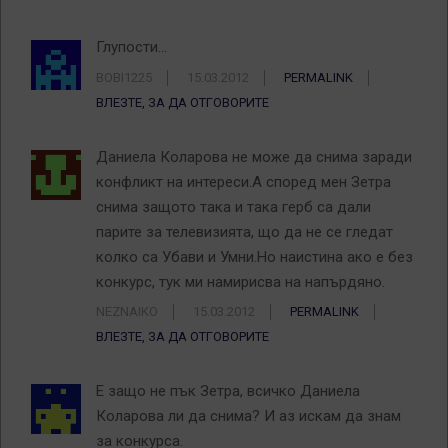
Глупости…
BOBI1225
15.03.2012
PERMALINK
ВЛЕЗТЕ, ЗА ДА ОТГОВОРИТЕ
Даниела Коларова не може да снима заради
конфликт на интереси.А според мен Зетра
снима защото така и така герб са дали
парите за телевизията, що да не се гледат
колко са Убави и Умни.Но наистина ако е без
конкурс, тук ми намирисва на напърдяно.
NEZNAIKO
15.03.2012
PERMALINK
ВЛЕЗТЕ, ЗА ДА ОТГОВОРИТЕ
Е защо не пък Зетра, всичко Даниела
Коларова ли да снима? И аз искам да знам
за конкурса.