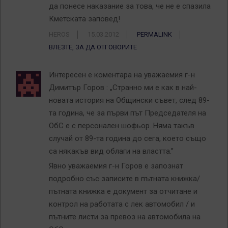
да понесе наказание за това, че не е спазила
Кметската заповед!
HEROS
15.03.2012
PERMALINK
ВЛЕЗТЕ, ЗА ДА ОТГОВОРИТЕ
Интересен е коментара на уважаемия г-н
Димитър Горов : „Странно ми е как в най-
новата история на Общински съвет, след 89-
та година, че за първи път Председателя на
ОбС е с персонален шофьор. Няма такъв
случай от 89-та година до сега, което също
са някакъв вид облаги на властта.”
Явно уважаемия г-н Горов е запознат
подробно със записите в пътната книжка/
пътната книжка е документ за отчитане и
контрол на работата с лек автомобил / и
пътните листи за превоз на автомобила на