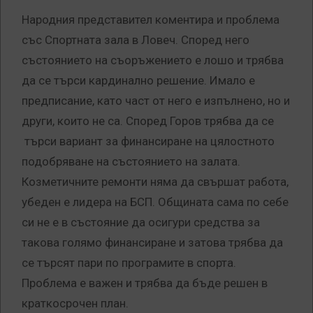
Народния представител коментира и проблема
със Спортната зала в Ловеч. Според него
състоянието на съоръжението е лошо и трябва
да се търси кардинално решение. Имало е
предписание, като част от него е изпълнено, но и
други, които не са. Според Горов трябва да се
търси вариант за финансиране на цялостното
подобряване на състоянието на залата.
Козметичните ремонти няма да свършат работа,
убеден е лидера на БСП. Общината сама по себе
си не е в състояние да осигури средства за
такова голямо финансиране и затова трябва да
се търсят пари по програмите в спорта.
Проблема е важен и трябва да бъде решен в
краткосрочен план.