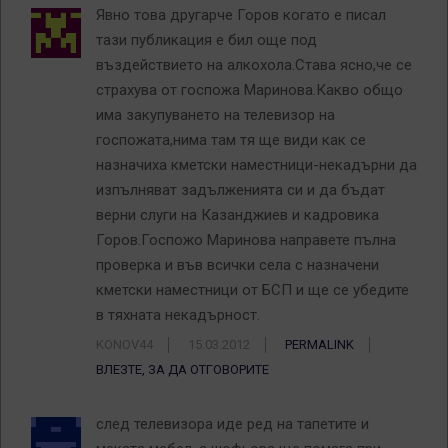
Явно това другарче Горов когато е писал
тази публикация е бил още под
въздействието на алкохола.Става ясно,че се
страхува от госпожа Маринова.Какво общо
има закупуването на телевизор на
госпожата,нима там тя ще види как се
назначиха кметски наместници-некадърни да
изпълняват задълженията си и да бъдат
верни слуги на Казанджиев и кадровика
Горов.Госпожо Маринова направете пълна
проверка и във всички села с назначени
кметски наместници от БСП и ще се убедите
в тяхната некадърност.
KONOV44
15.03.2012
PERMALINK
ВЛЕЗТЕ, ЗА ДА ОТГОВОРИТЕ
след телевизора иде ред на тапетите и