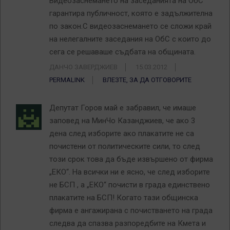
Видеозаснемането на заседанията на ОбС
гарантира публичност, която е задължителна
по закон.С видеозаснемането се сложи край
на нелегалните заседания на ОбС с които до
сега се решаваше съдбата на общината.
ДАНЧО ЗАВЕРДЖИЕВ
15.03.2012
PERMALINK
ВЛЕЗТЕ, ЗА ДА ОТГОВОРИТЕ
Депутат Горов май е забравил, че имаше
заповед на МинЧо Казанджиев, че ако 3
дена след изборите ако плакатите не са
почистени от политическите сили, то след
този срок това да бъде извършено от фирма
„ЕКО“. На всички ни е ясно, че след изборите
не БСП , а „ЕКО“ почисти в града единствено
плакатите на БСП! Когато тази общинска
фирма е ангажирана с почистването на града
следва да спазва разпоредбите на Кмета и