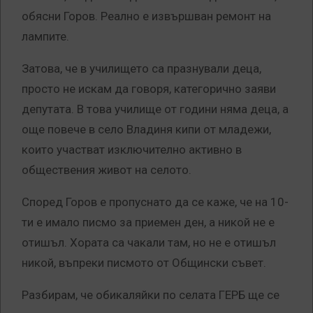
обясни Горов. Реално е извършван ремонт на
лампите.
Затова, че в училището са празнували деца,
просто не искам да говоря, категорично заяви
депутата. В това училище от години няма деца, а
още повече в село Владиня кипи от младежи,
които участват изключително активно в
обществения живот на селото.
Според Горов е пропуснато да се каже, че на 10-
ти е имало писмо за приемен ден, а никой не е
отишъл. Хората са чакали там, но не е отишъл
никой, въпреки писмото от Общински съвет.
Разбирам, че обикаляйки по селата ГЕРБ ще се