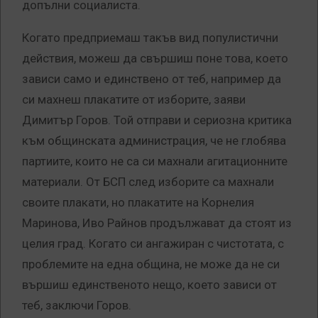
допълни социалиста.
Когато предприемаш такъв вид популистични
действия, можеш да свършиш поне това, което
зависи само и единствено от теб, например да
си махнеш плакатите от изборите, заяви
Димитър Горов. Той отправи и сериозна критика
към общинската администрация, че не глобява
партиите, които не са си махнали агитационните
материали. От БСП след изборите са махнали
своите плакати, но плакатите на Корнелия
Маринова, Иво Райнов продължават да стоят из
целия град. Когато си ангажиран с чистотата, с
проблемите на една община, не може да не си
вършиш единственото нещо, което зависи от
теб, заключи Горов.