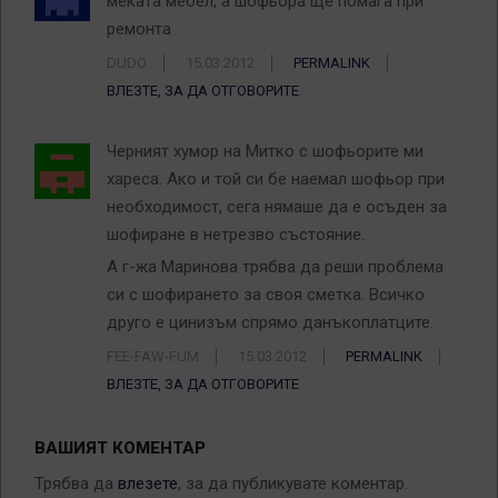
меката мебел, а шофьора ще помага при
ремонта
DUDO
15.03.2012
PERMALINK
ВЛЕЗТЕ, ЗА ДА ОТГОВОРИТЕ
Черният хумор на Митко с шофьорите ми
хареса. Ако и той си бе наемал шофьор при
необходимост, сега нямаше да е осъден за
шофиране в нетрезво състояние.
А г-жа Маринова трябва да реши проблема
си с шофирането за своя сметка. Всичко
друго е цинизъм спрямо данъкоплатците.
FEE-FAW-FUM
15.03.2012
PERMALINK
ВЛЕЗТЕ, ЗА ДА ОТГОВОРИТЕ
ВАШИЯТ КОМЕНТАР
Трябва да
влезете
, за да публикувате коментар.