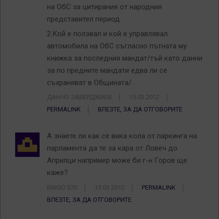
на ОбС за цитирания от народния
представител период.
2.Кой е ползвал и кой е управлявал
автомобила на ОбС съгласно пътната му
книжка за последния мандат/тъй като данни
за по предните мандати едва ли се
съхраняват в Общината/.
ДАНЧО ЗАВЕРДЖИЕВ
15.03.2012
PERMALINK
ВЛЕЗТЕ, ЗА ДА ОТГОВОРИТЕ
A знаете ли как се вика кола от паркинга на
парламента да те за кара от Ловеч до
Априлци например може би г-н Горов ще
каже?
BINGO 070
15.03.2012
PERMALINK
ВЛЕЗТЕ, ЗА ДА ОТГОВОРИТЕ