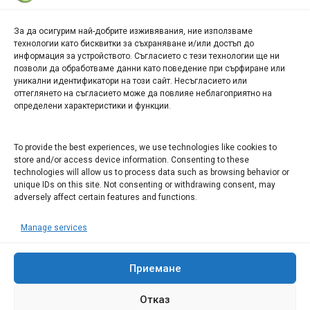
За да осигурим най-добрите изживявания, ние използваме
БИЗНЕС
технологии като бисквитки за съхраняване и/или достъп до
информация за устройството. Съгласието с тези технологии ще ни
Арт галерия "Мостове" – магазин за изкуство
позволи да обработваме данни като поведение при сърфиране или
уникални идентификатори на този сайт. Несъгласието или
СЕВЕРОЗАПАДА ИНФОРМАЦИОНЕН БИЗНЕС
оттеглянето на съгласието може да повлияе неблагоприятно на
ТУРИСТИЧЕСКИ КЛЪСТЕР
определени характеристики и функции.
ИНСТИТУЦИИ В ЛОВЕЧ
To provide the best experiences, we use technologies like cookies to
store and/or access device information. Consenting to these
technologies will allow us to process data such as browsing behavior or
Административен съд Ловеч
unique IDs on this site. Not consenting or withdrawing consent, may
Областна администрация Ловеч
adversely affect certain features and functions.
Община Ловеч
Manage services
ОДМВР Ловеч
Окръжен съд Ловеч
Районен съд Ловеч
Приемане
Отказ