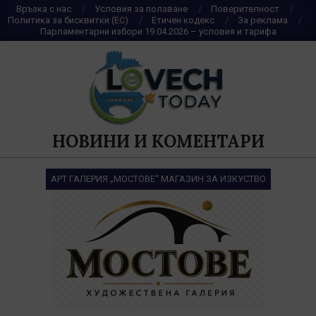
Skip
Връзка с нас
Условия за ползване
Поверителност
Политика за бисквитки (ЕС)
Етичен кодекс
За реклама
to
Парламентарни избори 19.04.2026 – условия и тарифа
content
НОВИНИ И КОМЕНТАРИ
АРТ ГАЛЕРИЯ „МОСТОВЕ“ МАГАЗИН ЗА ИЗКУСТВО