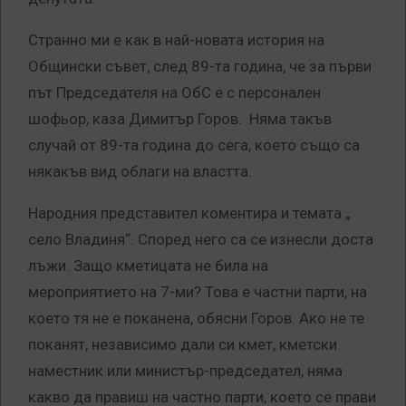
Странно ми е как в най-новата история на
Общински съвет, след 89-та година, че за първи
път Председателя на ОбС е с персонален
шофьор, каза Димитър Горов. Няма такъв
случай от 89-та година до сега, което също са
някакъв вид облаги на властта.
Народния представител коментира и темата „
село Владиня“. Според него са се изнесли доста
лъжи. Защо кметицата не била на
мероприятието на 7-ми? Това е частни парти, на
което тя не е поканена, обясни Горов. Ако не те
поканят, независимо дали си кмет, кметски
наместник или министър-председател, няма
какво да правиш на частно парти, което се прави