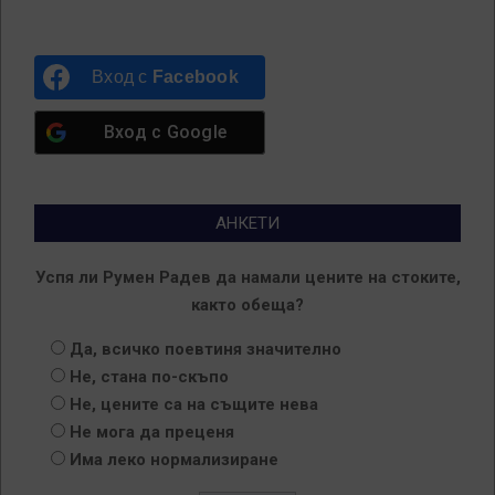
Вход с
Facebook
Вход с
Google
АНКЕТИ
Успя ли Румен Радев да намали цените на стоките,
както обеща?
Да, всичко поевтиня значително
Не, стана по-скъпо
Не, цените са на същите нева
Не мога да преценя
Има леко нормализиране