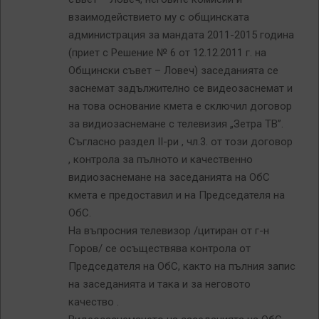
взаимодействието му с общинската
администрация за мандата 2011-2015 година
(приет с Решение № 6 от 12.12.2011 г. на
Общински съвет – Ловеч) заседанията се
заснемат задължително се видеозаснемат и
на това основание кмета е сключил договор
за видиозаснемане с телевизия „Зетра ТВ”.
Съгласно раздел II-ри , чл.3. от този договор
, контрола за пълното и качественно
видиозаснемане на заседанията на ОбС
кмета е предоставил и на Председателя на
ОбС.
На въпросния телевизор /цитиран от г-н
Горов/ се осъществява контрола от
Председателя на ОбС, както на пълния запис
на заседанията и така и за неговото
качество .