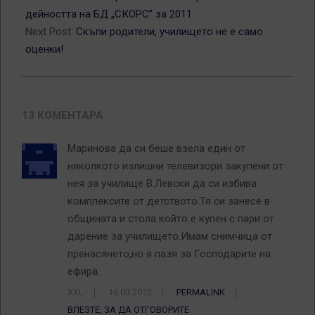
15
дейността на БД „СКОРС” за 2011
Next Post:
Скъпи родители, училището не е само
оценки!
13 КОМЕНТАРА
Маринова да си беше взела един от
няколкото излишни телевизори закупени от
нея за училище В.Левски да си избива
комплексите от детството.Тя си занесе в
общината и стола който е купен с пари от
дарение за училището.Имам снимчица от
пренасянето,но я пазя за Господарите на
ефира.
XXL
16.03.2012
PERMALINK
ВЛЕЗТЕ, ЗА ДА ОТГОВОРИТЕ