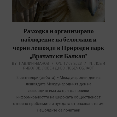
Разходка и организирано
наблюдение на белоглави и
черни лешояди в Природен парк
„Врачански Балкан“
2023-
BY:
ПАВЛИН ИВАНОВ
ON:
17.08.2023
IN:
ЛОВ И
РИБОЛОВ
,
ЛОВЕЧ ДНЕС
,
ЛОВЕЧ ОБЛАСТ
08-
17
2 септември (събота) – Международен ден на
лешоядите Международният ден на
лешоядите има за цел да повиши
информираността на широката общественост
относно проблемите и нуждата от опазването им.
Лешоядите са почитани