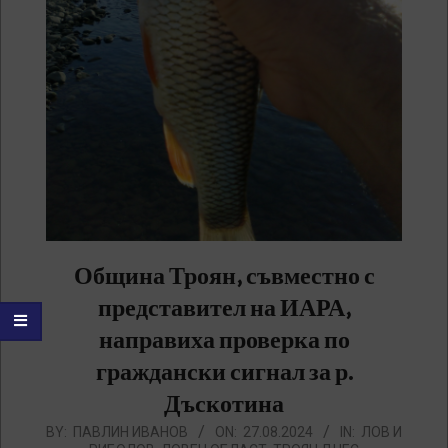
Община Троян, съвместно с
представител на ИАРА,
направиха проверка по
граждански сигнал за р.
Дъскотина
2024-
BY:
ПАВЛИН ИВАНОВ
ON:
27.08.2024
IN:
ЛОВ И