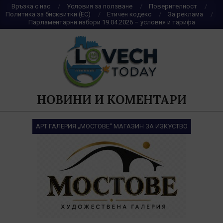
Skip
Връзка с нас
Условия за ползване
Поверителност
Политика за бисквитки (ЕС)
Етичен кодекс
За реклама
to
Парламентарни избори 19.04.2026 – условия и тарифа
content
НОВИНИ И КОМЕНТАРИ
АРТ ГАЛЕРИЯ „МОСТОВЕ“ МАГАЗИН ЗА ИЗКУСТВО