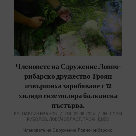
Членовете на Сдружение Ловно-
рибарско дружество Троян
извършиха зарибяване с 12
хиляди екземпляра балканска
пъстърва.
2024-
BY:
ПАВЛИН ИВАНОВ
ON:
03.08.2024
IN:
ЛОВ И
РИБОЛОВ
,
ЛОВЕЧ ОБЛАСТ
,
ТРОЯН ДНЕС
08-
03
Членовете на Сдружение Ловно-рибарско