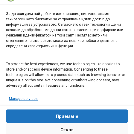
За да осигурим най-добрите изживявания, ние използваме
БИЗНЕС
технологии като бисквитки за съхраняване и/или достъп до
информация за устройството. Съгласието с тези технологии ще ни
Арт галерия "Мостове" – магазин за изкуство
позволи да обработваме данни като поведение при сърфиране или
уникални идентификатори на този сайт. Несъгласието или
СЕВЕРОЗАПАДА ИНФОРМАЦИОНЕН БИЗНЕС
оттеглянето на съгласието може да повлияе неблагоприятно на
ТУРИСТИЧЕСКИ КЛЪСТЕР
определени характеристики и функции.
ИНСТИТУЦИИ В ЛОВЕЧ
To provide the best experiences, we use technologies like cookies to
store and/or access device information. Consenting to these
technologies will allow us to process data such as browsing behavior or
Административен съд Ловеч
unique IDs on this site. Not consenting or withdrawing consent, may
adversely affect certain features and functions.
Областна администрация Ловеч
Община Ловеч
Manage services
ОДМВР Ловеч
Окръжен съд Ловеч
Районен съд Ловеч
Приемане
Отказ