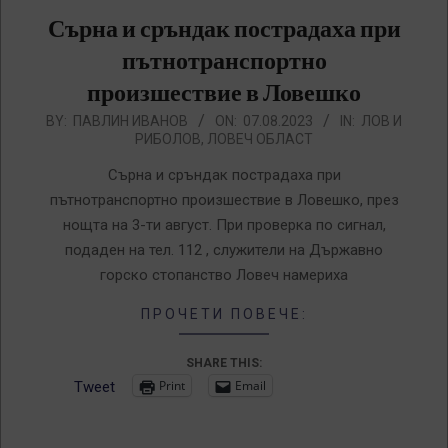
Сърна и сръндак пострадаха при
пътнотранспортно
произшествие в Ловешко
2023-
BY:
ПАВЛИН ИВАНОВ
ON:
07.08.2023
IN:
ЛОВ И
РИБОЛОВ
,
ЛОВЕЧ ОБЛАСТ
08-
07
Сърна и сръндак пострадаха при
пътнотранспортно произшествие в Ловешко, през
нощта на 3-ти август. При проверка по сигнал,
подаден на тел. 112 , служители на Държавно
горско стопанство Ловеч намериха
ПРОЧЕТИ ПОВЕЧЕ:
SHARE THIS:
Print
Email
Tweet