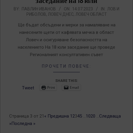
заседание на 18 юли
2023-
BY:
ПАВЛИН ИВАНОВ
ON:
14.07.2023
IN:
ЛОВ И
РИБОЛОВ
,
ЛОВЕЧ ДНЕС
,
ЛОВЕЧ ОБЛАСТ
07-
14
Ще бъдат обсъдени и мерки за намаляване на
нанесените щети от кафявата мечка в област
Ловеч и осигуряване безопасността на
населението На 18 юли заседание ще проведе
Регионалният консултативен съвет
ПРОЧЕТИ ПОВЕЧЕ:
SHARE THIS:
Print
Email
Tweet
Страница 3 от 21
« Предишна
1
2
3
4
5
...
10
20
...
Следваща
»
Последна »