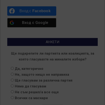
Вход с
Facebook
Вход с
Google
АНКЕТИ
Ще подкрепите ли партията или коалицията, за
която гласувахте на миналите избори?
Да, категорично
Не, защото нищо не направиха
Ще гласувам за различна партия
Няма да гласувам
Не съм решил/а все още
Всички са маскари