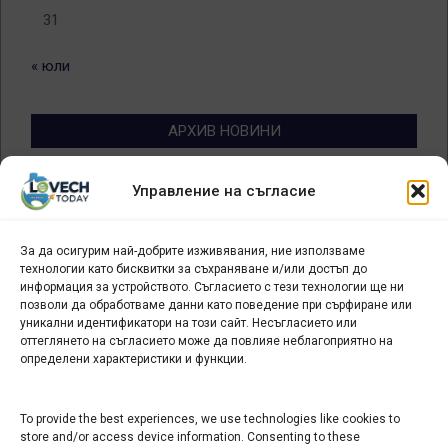
31
« юли
АРХИВ НОВИНИ
Архив
Управление на съгласие
новини
За да осигурим най-добрите изживявания, ние използваме
БИЗНЕС
технологии като бисквитки за съхраняване и/или достъп до
информация за устройството. Съгласието с тези технологии ще ни
Арт галерия "Мостове" – магазин за изкуство
позволи да обработваме данни като поведение при сърфиране или
уникални идентификатори на този сайт. Несъгласието или
СЕВЕРОЗАПАДА ИНФОРМАЦИОНЕН БИЗНЕС
оттеглянето на съгласието може да повлияе неблагоприятно на
ТУРИСТИЧЕСКИ КЛЪСТЕР
определени характеристики и функции.
ИНСТИТУЦИИ В ЛОВЕЧ
To provide the best experiences, we use technologies like cookies to
store and/or access device information. Consenting to these