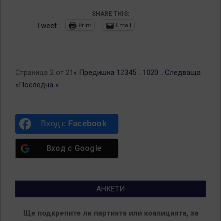
SHARE THIS:
Print
Email
Tweet
Страница 2 от 21
« Предишна
1
2
3
4
5
...
10
20
...
Следваща
»
Последна »
Вход с
Facebook
Вход с
Google
АНКЕТИ
Ще подкрепите ли партията или коалицията, за