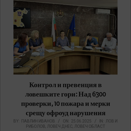
Контрол и превенция в
ловешките гори: Над 6300
проверки, 10 пожара и мерки
срещу офроуд нарушения
2025-
BY:
ПАВЛИН ИВАНОВ
ON:
25.06.2025
IN:
ЛОВ И
РИБОЛОВ
,
ЛОВЕЧ ДНЕС
,
ЛОВЕЧ ОБЛАСТ
06-