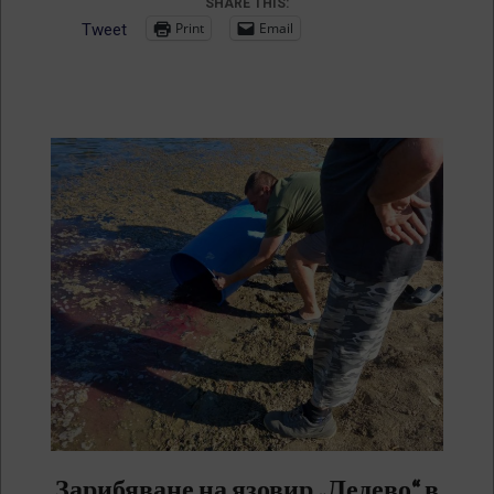
SHARE THIS:
Print
Email
Tweet
Зарибяване на язовир „Ледево“ в