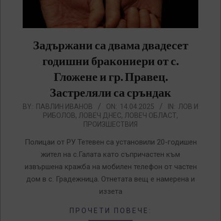
Задържани са двама двадесет
годишни бракониери от с.
Гложене и гр. Правец.
Застреляли са сръндак
2025-
BY:
ПАВЛИН ИВАНОВ
ON:
14.04.2025
IN:
ЛОВ И
РИБОЛОВ
,
ЛОВЕЧ ДНЕС
,
ЛОВЕЧ ОБЛАСТ
,
04-
ПРОИЗШЕСТВИЯ
14
Полицаи от РУ Тетевен са установили 20-годишен
жител на с.Галата като съпричастен към
извършена кражба на мобилен телефон от частен
дом в с. Градежница. Отнетата вещ е намерена и
иззета
ПРОЧЕТИ ПОВЕЧЕ: