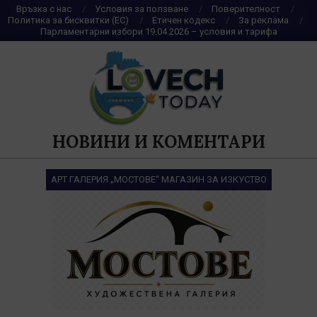
Skip
Връзка с нас
Условия за ползване
Поверителност
Политика за бисквитки (ЕС)
Етичен кодекс
За реклама
to
Парламентарни избори 19.04.2026 – условия и тарифа
content
НОВИНИ И КОМЕНТАРИ
АРТ ГАЛЕРИЯ „МОСТОВЕ“ МАГАЗИН ЗА ИЗКУСТВО