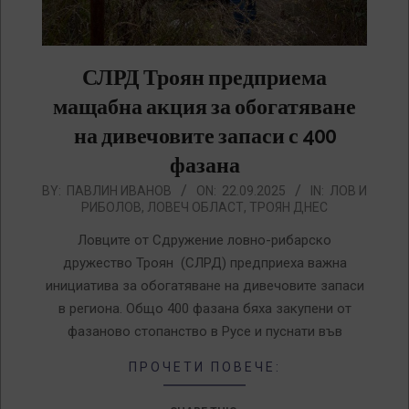
СЛРД Троян предприема
мащабна акция за обогатяване
на дивечовите запаси с 400
фазана
2025-
BY:
ПАВЛИН ИВАНОВ
ON:
22.09.2025
IN:
ЛОВ И
РИБОЛОВ
,
ЛОВЕЧ ОБЛАСТ
,
ТРОЯН ДНЕС
09-
22
Ловците от Сдружение ловно-рибарско
дружество Троян (СЛРД) предприеха важна
инициатива за обогатяване на дивечовите запаси
в региона. Общо 400 фазана бяха закупени от
фазаново стопанство в Русе и пуснати във
ПРОЧЕТИ ПОВЕЧЕ: