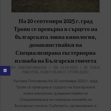
На 20 септември 2025 г. град
Троян се превърна в сърцето на
българската ловна кинология,
домакинствайки на
Специализирана екстериорна
изложба на Български гончета
2025-
BY:
ПАВЛИН ИВАНОВ
ON:
26.09.2025
IN:
ЛОВ И
РИБОЛОВ
,
ЛОВЕЧ ОБЛАСТ
,
ТРОЯН ДНЕС
09-
26
Руслана Попсавова На 20 септември 2025 г. град
Троян се превърна в сърцето на българската
ловна кинология, домакинствайки на
Специализирана екстериорна изложба на
Български гончета. Събитието, организирано и