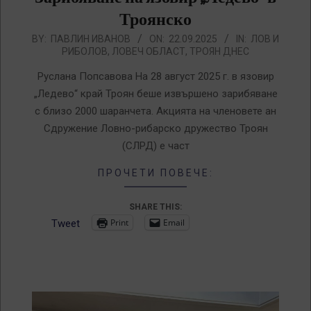
Троянско
2025-
BY:
ПАВЛИН ИВАНОВ
ON:
22.09.2025
IN:
ЛОВ И
РИБОЛОВ
,
ЛОВЕЧ ОБЛАСТ
,
ТРОЯН ДНЕС
09-
22
Руслана Попсавова На 28 август 2025 г. в язовир
„Ледево“ край Троян беше извършено зарибяване
с близо 2000 шаранчета. Акцията на членовете ан
Сдружение Ловно-рибарско дружество Троян
(СЛРД) е част
ПРОЧЕТИ ПОВЕЧЕ:
SHARE THIS:
Print
Email
Tweet