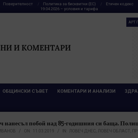
Поверителност
Политика за бисквитки (ЕС)
Етичен кодекс
19.04.2026 – условия и тарифа
АРТ 
НИ И КОМЕНТАРИ
ОБЩИНСКИ СЪВЕТ
КОМЕНТАРИ И АНАЛИЗИ
ЗДРА
ч нанесъл побой над 85-годишния си баща. Пол
ИВАНОВ
ON:
11.03.2019
IN:
ЛОВЕЧ ДНЕС
,
ЛОВЕЧ ОБЛАСТ
,
ПР