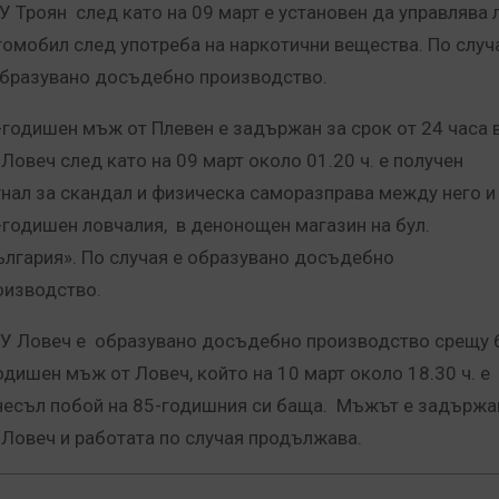
РУ Троян след като на 09 март е установен да управлява 
томобил след употреба на наркотични вещества. По случ
образувано досъдебно производство.
-годишен мъж от Плевен е задържан за срок от 24 часа 
 Ловеч след като на 09 март около 01.20 ч. е получен
гнал за скандал и физическа саморазправа между него и
-годишен ловчалия, в денонощен магазин на бул.
ългария». По случая е образувано досъдебно
оизводство.
РУ Ловеч е образувано досъдебно производство срещу 
одишен мъж от Ловеч, който на 10 март около 18.30 ч. е
несъл побой на 85-годишния си баща. Мъжът е задържа
 Ловеч и работата по случая продължава.