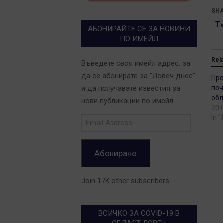
SHA
T
АБОНИРАЙТЕ СЕ ЗА НОВИНИ
ПО ИМЕЙЛ
Rel
Въведете своя имейл адрес, за
да се абонирате за "Ловеч днес"
Про
поч
и да получавате известия за
обл
нови публикации по имейл.
20.
In 
Email
Address
Абониране
Join 17K other subscribers
ВСИЧКО ЗА COVID-19 В
201
ОБЛАСТ ЛОВЕЧ