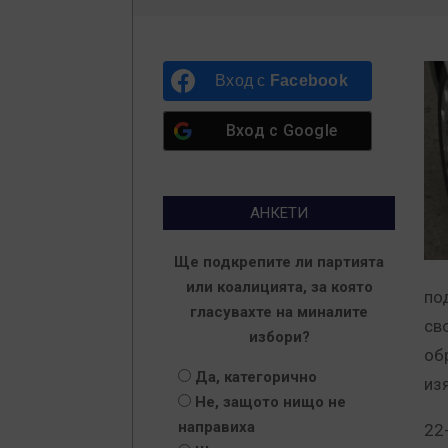
Вход с
Facebook
Вход с
Google
АНКЕТИ
Ще подкрепите ли партията
или коалицията, за която
по
гласувахте на миналите
св
избори?
об
Да, категорично
из
Не, защото нищо не
направиха
22