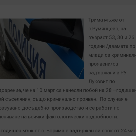
Трима мъже от
с.Румянцево, на
възраст 53, 30 и 26
години /двамата по
млади са криминал
проявени/са
задържани в РУ
Луковит по
дозрение, че на 10 март са нанесли побой на 28 –годише
ой съселянин, също криминално проявен. По случая е
разувано досъдебно производство и се работи по
ясняване на всички фактологически подробности.
-годишен мъж от с. Борима е задържан за срок от 24 ча