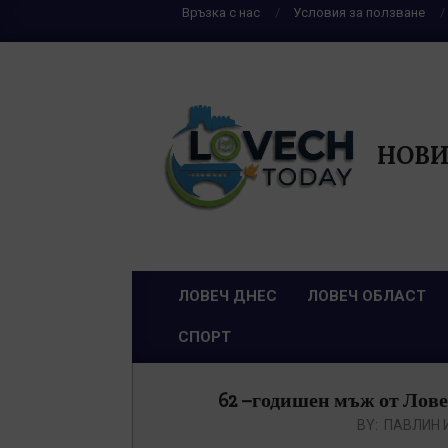
Skip
Връзка с нас
Условия за ползване
to
content
НОВИ
ЛОВЕЧ ДНЕС
ЛОВЕЧ ОБЛАСТ
Primary
СПОРТ
Navigation
Menu
62 –годишен мъж от Лове
BY:
ПАВЛИН 