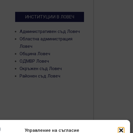
ИНСТИТУЦИИ В ЛОВЕЧ
Административен съд Ловеч
Областна администрация
Ловеч
Община Ловеч
ОДМВР Ловеч
Окръжен съд Ловеч
Районен съд Ловеч
Управление на съгласие