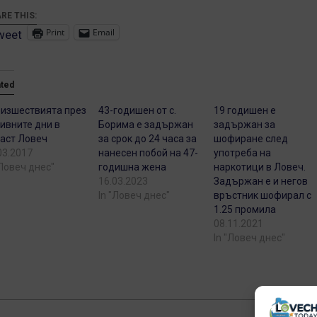
RE THIS:
Print
Email
weet
ated
изшествията през
43-годишен от с.
19 годишен е
ивните дни в
Борима е задържан
задържан за
аст Ловеч
за срок до 24 часа за
шофиране след
03.2017
нанесен побой на 47-
употреба на
"Ловеч днес"
годишна жена
наркотици в Ловеч.
16.03.2023
Задържан е и негов
In "Ловеч днес"
връстник шофирал с
1.25 промила
08.11.2021
In "Ловеч днес"
9-