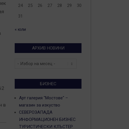
лек
24
25
26
27
28
29
30
ая
31
« юли
в
АРХИВ НОВИНИ
Архив
новини
БИЗНЕС
62
Арт галерия "Мостове" –
н в
магазин за изкуство
СЕВЕРОЗАПАДА
ИНФОРМАЦИОНЕН БИЗНЕС
ТУРИСТИЧЕСКИ КЛЪСТЕР