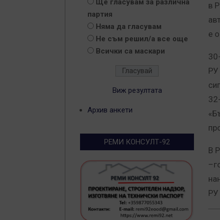
Ще гласувам за различна
в 
партия
ав
Няма да гласувам
е 
Не съм решил/а все още
Всички са маскари
30
РУ
си
Виж резултата
32
Архив анкети
«Б
пр
РЕМИ КОНСУЛТ-92
В 
–г
на
РУ