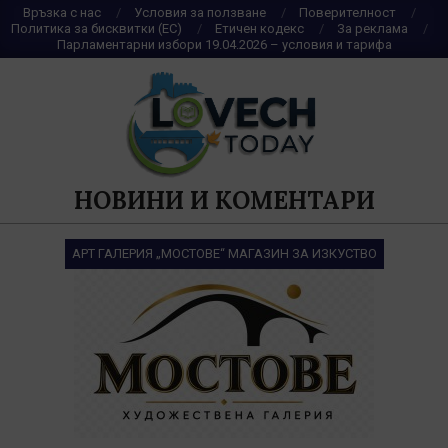
Skip
Връзка с нас
Условия за ползване
Поверителност
Политика за бисквитки (ЕС)
Етичен кодекс
За реклама
to
Парламентарни избори 19.04.2026 – условия и тарифа
content
НОВИНИ И КОМЕНТАРИ
АРТ ГАЛЕРИЯ „МОСТОВЕ“ МАГАЗИН ЗА ИЗКУСТВО