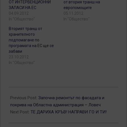
ОТ ИНТЕРВЕНЦИОННИ
от втория транш на
ЗАПАСИ НА ЕС
европомощите
04.09.2012
05.11.2012
In "Общество"
In "Общество"
Вторият транш от
хранителното
подпомагане по
програмата на ЕС ще се
забави
23.10.2012
In "Общество"
2013-
12-
Previous Post:
Започна ремонтът по фасадата и
01
покрива на Областна администрация – Ловеч
Next Post:
ТЕ ДАРИХА КРЪВ! НАПРАВИ ГО И ТИ!