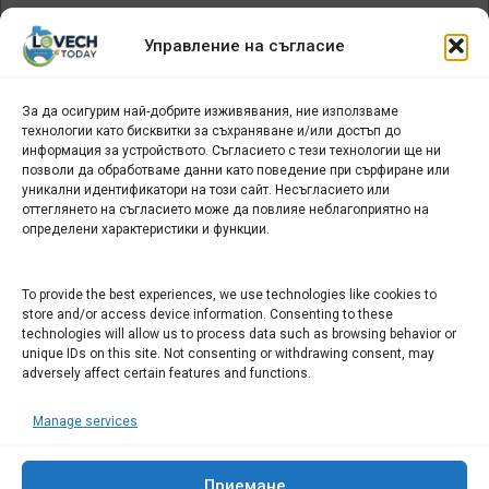
Архив
Управление на съгласие
новини
За да осигурим най-добрите изживявания, ние използваме
БИЗНЕС
технологии като бисквитки за съхраняване и/или достъп до
информация за устройството. Съгласието с тези технологии ще ни
Арт галерия "Мостове" – магазин за изкуство
позволи да обработваме данни като поведение при сърфиране или
уникални идентификатори на този сайт. Несъгласието или
СЕВЕРОЗАПАДА ИНФОРМАЦИОНЕН БИЗНЕС
оттеглянето на съгласието може да повлияе неблагоприятно на
ТУРИСТИЧЕСКИ КЛЪСТЕР
определени характеристики и функции.
ИНСТИТУЦИИ В ЛОВЕЧ
To provide the best experiences, we use technologies like cookies to
store and/or access device information. Consenting to these
technologies will allow us to process data such as browsing behavior or
Административен съд Ловеч
unique IDs on this site. Not consenting or withdrawing consent, may
Областна администрация Ловеч
adversely affect certain features and functions.
Община Ловеч
Manage services
ОДМВР Ловеч
Окръжен съд Ловеч
Районен съд Ловеч
Приемане