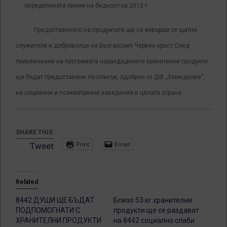
определената линия на бедност за 2012 г.
Предоставянето на продуктите ще се извърши от щатни
служители и доброволци на Българския Червен кръст.След
приключване на програмата нераздадените хранителни продукти
ще бъдат предоставени по списък, одобрен от ДФ „Земеделие“,
на социални и психиатрични заведения в цялата страна.
SHARE THIS:
Print
Email
Tweet
Related
8442 ДУШИ ЩЕ БЪДАТ
Близо 53 кг хранителни
ПОДПОМОГНАТИ С
продукти ще се раздават
ХРАНИТЕЛНИ ПРОДУКТИ
на 8442 социално слаби