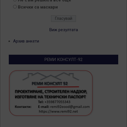
Не съм решил/а все още
Всички са маскари
Виж резултата
Архив анкети
РЕМИ КОНСУЛТ-92