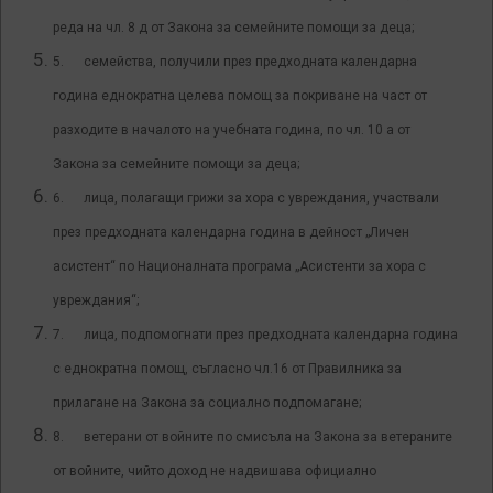
реда на чл. 8 д от Закона за семейните помощи за деца;
5. семейства, получили през предходната календарна
година еднократна целева помощ за покриване на част от
разходите в началото на учебната година, по чл. 10 а от
Закона за семейните помощи за деца;
6. лица, полагащи грижи за хора с увреждания, участвали
през предходната календарна година в дейност „Личен
асистент“ по Националната програма „Асистенти за хора с
увреждания“;
7. лица, подпомогнати през предходната календарна година
с еднократна помощ, съгласно чл.16 от Правилника за
прилагане на Закона за социално подпомагане;
8. ветерани от войните по смисъла на Закона за ветераните
от войните, чийто доход не надвишава официално