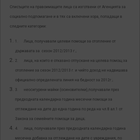
Списъците на правоимащите лица са изготвени от Агенцията за
социално подпомагане и в тях са включени хора, попадащи в
следните категории:
1. Лица, получавали целеви помощи за отопление от
държавата за сезон 2012/2013 г.;
2. лица, на които е отказано отпускане на целева помощ за
отопление за сезон 2012/2013 г. и чийто доход не надвишава
официално определената линия на бедност за 2012г.;
3. неосигурени майки (осиновителки),получавали през
предходната календарна година месечни помощи за
отглеждане на дете до една година по реда на чл.8 ал.1 от
Закона за семейните помощи за деца;
4. лица, получавали през предходната календарна година
месечна добавка за отглеждане на дете с увреждания, по