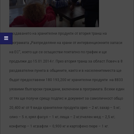
раздаването на хранителни продукти от втория транш на
програмата „Разпределяне на храни от интервенционните запаси
на ЕС“, което ще се осъществи поетапно по график и ще
продължи до 15.01.2014 г. През втория транш за област Ловеч в 8
раздавателни пункта в общините, както и в населенитеместа ще
бъдат предоставени 180 193,200 кг хранителни продукти на 8833
уязвими български граждани, включени в програмата. Всеки един
от тях ще получи срещу подпис и документ за самоличност общо
20,400 кг от 9 вида хранителни продукта:ориз – 2 кг; захар – 5 кг;
олио – 5 л; зрял фасул – 1 кг; леща – 2 кг;пчелен мед – 2,5 кг;
конфитюр – 1 кг;вафли – 0,900 кг и картофено пюре – 1 кг.