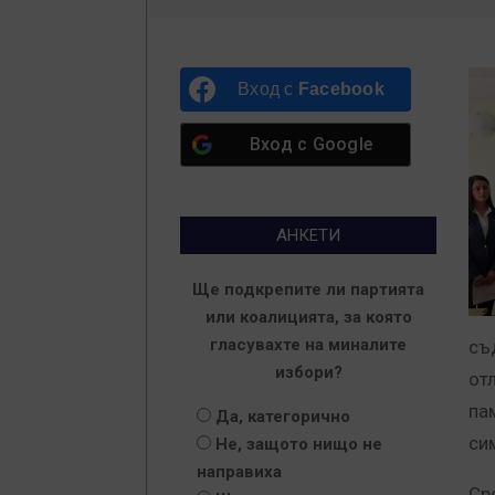
Вход с
Facebook
Вход с
Google
АНКЕТИ
Ще подкрепите ли партията
или коалицията, за която
гласувахте на миналите
съ
избори?
от
па
Да, категорично
си
Не, защото нищо не
направиха
Ср