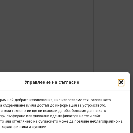
е
Управление на съгласие
урим най-добрите изживявания, ние използваме технологии като
за съхраняване и/или достъп до информация за устройството.
 с тези технологии ще ни позволи да обработваме данни като
при сърфиране или уникални идентификатори на този сайт.
то или оттеглянето на съгласието може да повлияе неблагоприятно на
 характеристики и функции.