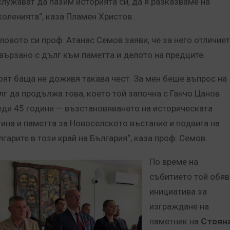
служават да пазим историята си, да я разказваме на
коленията“, каза Пламен Христов.
словото си проф. Атанас Семов заяви, че за него отличие
свързано с дълг към паметта и делото на предците.
оят баща не доживя такава чест. За мен беше въпрос на
лг да продължа това, което той започна с Ганчо Цанов
еди 45 години — възстановяването на историческата
тина и паметта за Новоселското въстание и подвига на
лгарите в този край на България“, каза проф. Семов.
По време на
събитието той обяв
инициатива за
изграждане на
паметник на
Стоян