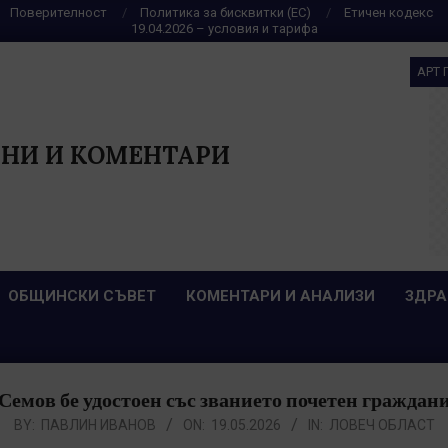
Поверителност
Политика за бисквитки (ЕС)
Етичен кодекс
19.04.2026 – условия и тарифа
АРТ 
НИ И КОМЕНТАРИ
ОБЩИНСКИ СЪВЕТ
КОМЕНТАРИ И АНАЛИЗИ
ЗДРА
Семов бе удостоен със званието почетен гражда
BY:
ПАВЛИН ИВАНОВ
ON:
19.05.2026
IN:
ЛОВЕЧ ОБЛАСТ