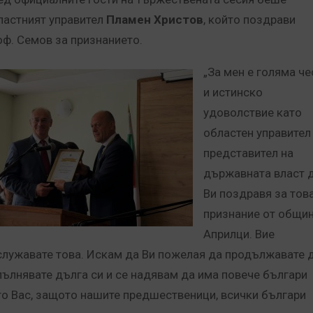
ластният управител
Пламен Христов
, който поздрави
оф. Семов за признанието.
„За мен е голяма че
и истинско
удоволствие като
областен управител
представител на
държавната власт 
Ви поздравя за тов
признание от общи
Априлци. Вие
служавате това. Искам да Ви пожелая да продължавате 
пълнявате дълга си и се надявам да има повече българи
то Вас, защото нашите предшественици, всички българи