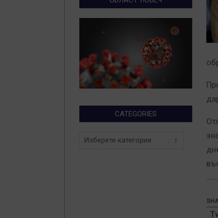
об
Пр
да
CATEGORIES
От
зн
Categories
дн
въ
SHA
T