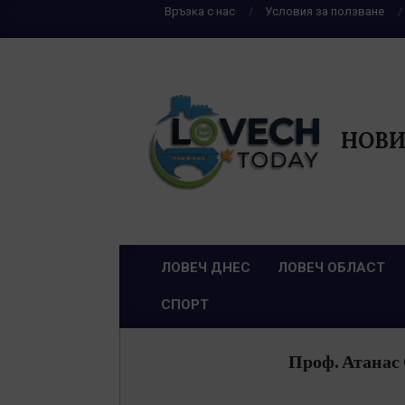
Skip
Връзка с нас
Условия за ползване
to
content
НОВИ
ЛОВЕЧ ДНЕС
ЛОВЕЧ ОБЛАСТ
Primary
СПОРТ
Navigation
Menu
Проф. Атанас 