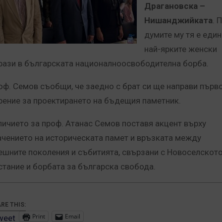
Драгановска –
Нишанджийката
. 
думите му тя е един
най-ярките женски
рази в българската националноосвободителна борба.
оф. Семов съобщи, че заедно с брат си ще направи първ
рение за проектирането на бъдещия паметник.
личието за проф. Атанас Семов поставя акцент върху
ачението на историческата памет и връзката между
ешните поколения и събитията, свързани с Новоселскот
стание и борбата за българска свобода.
RE THIS:
Print
Email
weet