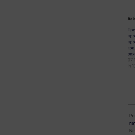
Rel
Пре
про
про
гра
зая
07.
In 
202
05-
Pr
19
па
Ne