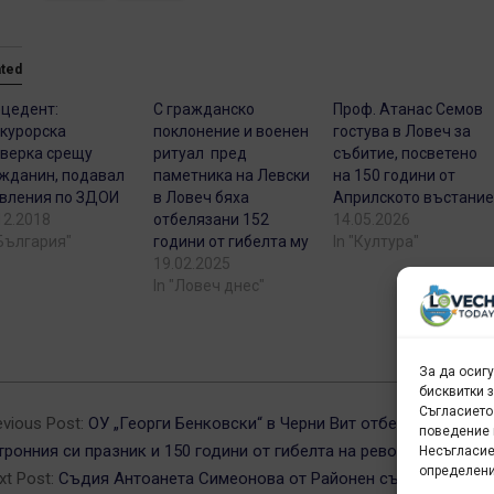
ated
цедент:
С гражданско
Проф. Атанас Семов
курорска
поклонение и военен
гостува в Ловеч за
верка срещу
ритуал пред
събитие, посветено
жданин, подавал
паметника на Левски
на 150 години от
вления по ЗДОИ
в Ловеч бяха
Априлското въстани
12.2018
отбелязани 152
14.05.2026
"България"
години от гибелта му
In "Култура"
19.02.2025
In "Ловеч днес"
За да осиг
бисквитки 
6-
Съгласието
evious Post:
ОУ „Георги Бенковски“ в Черни Вит отбеляза
поведение 
тронния си празник и 150 години от гибелта на революционера
Несъгласие
определени
xt Post:
Съдия Антоанета Симеонова от Районен съд – Троян е