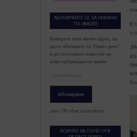
за
по
АБОНИРАЙТЕ СЕ ЗА НОВИНИ
В 
ПО ИМЕЙЛ
е 
Въведете своя имейл адрес, за
„М
да се абонирате за "Ловеч днес"
и да получавате известия за
дъ
нови публикации по имейл.
пр
ис
Email
Address
бъ
Абониране
Join 17K other subscribers
ВСИЧКО ЗА COVID-19 В
ОБЛАСТ ЛОВЕЧ