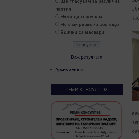
Ще гласувам за различна
об
партия
Няма да гласувам
пр
Не съм решил/а все още
Всички са маскари
Виж резултата
Архив анкети
РЕМИ КОНСУЛТ-92
за
из
ка