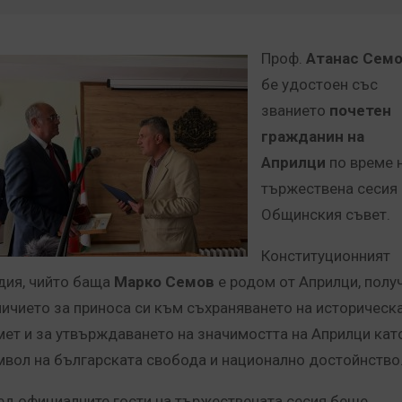
Проф.
Атанас Сем
бе удостоен със
званието
почетен
гражданин на
Априлци
по време 
тържествена сесия 
Общинския съвет.
Конституционният
дия, чийто баща
Марко Семов
е родом от Априлци, полу
личието за приноса си към съхраняването на историческ
мет и за утвърждаването на значимостта на Априлци кат
мвол на българската свобода и национално достойнство
ед официалните гости на тържествената сесия беше