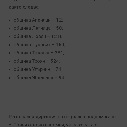
както следва:
община Априлци – 12;
община Летница – 50;
община Ловеч – 1216;
община Луковит – 160;
община Тетевен – 331;
община Троян – 524;
община Угърчин – 74;
община Ябланица – 94.
Регионална дирекция за социално подпомагане
– Ловеч отново напомня, че за хората с