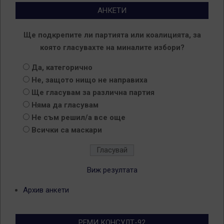
АНКЕТИ
Ще подкрепите ли партията или коалицията, за
която гласувахте на миналите избори?
Да, категорично
Не, защото нищо не направиха
Ще гласувам за различна партия
Няма да гласувам
Не съм решил/а все още
Всички са маскари
Виж резултата
Архив анкети
РЕМИ КОНСУЛТ-92