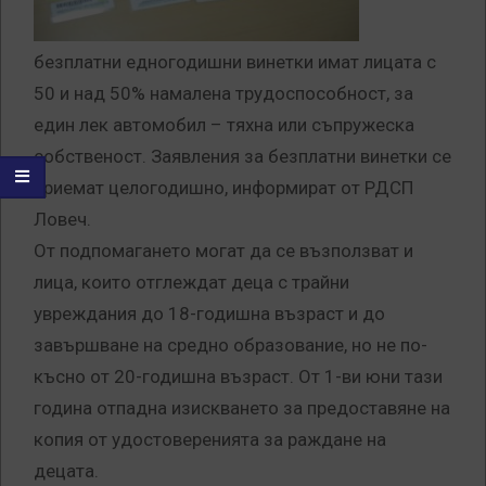
безплатни едногодишни винетки имат лицата с
50 и над 50% намалена трудоспособност, за
един лек автомобил – тяхна или съпружеска
собственост. Заявления за безплатни винетки се
приемат целогодишно, информират от РДСП
Ловеч.
От подпомагането могат да се възползват и
лица, които отглеждат деца с трайни
увреждания до 18-годишна възраст и до
завършване на средно образование, но не по-
късно от 20-годишна възраст. От 1-ви юни тази
година отпадна изискването за предоставяне на
копия от удостоверенията за раждане на
децата.