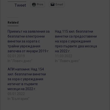
Print
Email
Tweet
Related
Приемът на заявления за
Над 115 хил. безплатни
безплатни електронни
винетки са предоставени
винетки за хората с
на хора с увреждания
трайни увреждания
през първите два месеца
започва от януари 2019 г.
на 2022 г.
02.01.2019
11.03.2022
In "Ловеч днес"
In "Ловеч днес"
АПИ напомня: Над 154
хил. безплатни винетки
за хора с увреждания
изтичат в първите
месеци на 2022 г.
05.01.2022
In "България"