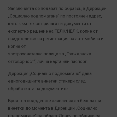
Заявленията се подават по образец в Дирекции
„Социално подпомагане“ по постоянен адрес,
като към тях се прилагат и документи от
експертно решение на ТЕЛК/НЕЛК, копие от
свидетелство за регистрация на автомобила и
копие от
застрахователна полица за „Гражданска
отговорност“, лична карта или паспорт.
Дирекция „Социално подпомагане“ дава
едногодишните винетни стикери след
обработката на документите.
Броят на подадените заявления за безплатни
винетки до момента в Дирекции „Социално
подпомагане“ за област Ловеч по общини са,