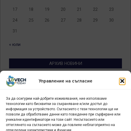
17
18
19
20
21
22
23
24
25
26
27
28
29
30
31
« юли
АРХИВ НОВИНИ
Архив
Управление на съгласие
новини
За да осигурим най-добрите изживявания, ние използваме
БИЗНЕС
технологии като бисквитки за съхраняване и/или достъп до
информация за устройството. Съгласието с тези технологии ще ни
Арт галерия "Мостове" – магазин за изкуство
позволи да обработваме данни като поведение при сърфиране или
уникални идентификатори на този сайт. Несъгласието или
СЕВЕРОЗАПАДА ИНФОРМАЦИОНЕН БИЗНЕС
оттеглянето на съгласието може да повлияе неблагоприятно на
ТУРИСТИЧЕСКИ КЛЪСТЕР
определени характеристики и функции.