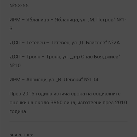
№53-55
ИРМ – Ябланица – Ябланица, ул. „М. Петров“ №1-
3
ДСП – Тетевен – Тетевен, ул. Д. Благоев“ №2А
ДСП – Троян – Троян, ул. „д-р Спас Бояджиев“
№10
ИРМ – Априлци, ул. „В. Левски“ №104
През 2015 година изтича срока на социалните
оценки на около 3860 лица, изготвени през 2010
година.
SHARE THIS: