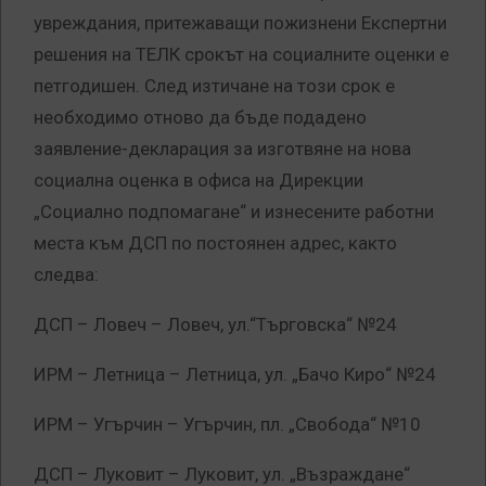
увреждания, притежаващи пожизнени Експертни
решения на ТЕЛК срокът на социалните оценки е
петгодишен. След изтичане на този срок е
необходимо отново да бъде подадено
заявление-декларация за изготвяне на нова
социална оценка в офиса на Дирекции
„Социално подпомагане“ и изнесените работни
места към ДСП по постоянен адрес, както
следва:
ДСП – Ловеч – Ловеч, ул.“Търговска“ №24
ИРМ – Летница – Летница, ул. „Бачо Киро“ №24
ИРМ – Угърчин – Угърчин, пл. „Свобода“ №10
ДСП – Луковит – Луковит, ул. „Възраждане“