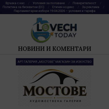
Skip
Връзка с нас
Условия за ползване
Поверителност
Политика за бисквитки (ЕС)
Етичен кодекс
За реклама
to
Парламентарни избори 19.04.2026 – условия и тарифа
content
НОВИНИ И КОМЕНТАРИ
АРТ ГАЛЕРИЯ „МОСТОВЕ“ МАГАЗИН ЗА ИЗКУСТВО