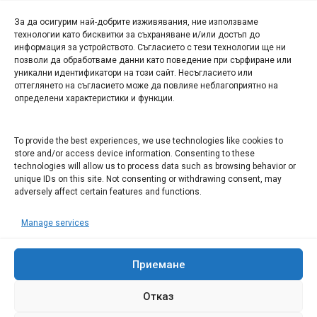
За да осигурим най-добрите изживявания, ние използваме
БИЗНЕС
технологии като бисквитки за съхраняване и/или достъп до
информация за устройството. Съгласието с тези технологии ще ни
Арт галерия "Мостове" – магазин за изкуство
позволи да обработваме данни като поведение при сърфиране или
уникални идентификатори на този сайт. Несъгласието или
СЕВЕРОЗАПАДА ИНФОРМАЦИОНЕН БИЗНЕС
оттеглянето на съгласието може да повлияе неблагоприятно на
ТУРИСТИЧЕСКИ КЛЪСТЕР
определени характеристики и функции.
ИНСТИТУЦИИ В ЛОВЕЧ
To provide the best experiences, we use technologies like cookies to
store and/or access device information. Consenting to these
technologies will allow us to process data such as browsing behavior or
Административен съд Ловеч
unique IDs on this site. Not consenting or withdrawing consent, may
adversely affect certain features and functions.
Областна администрация Ловеч
Община Ловеч
Manage services
ОДМВР Ловеч
Окръжен съд Ловеч
Районен съд Ловеч
Приемане
Отказ