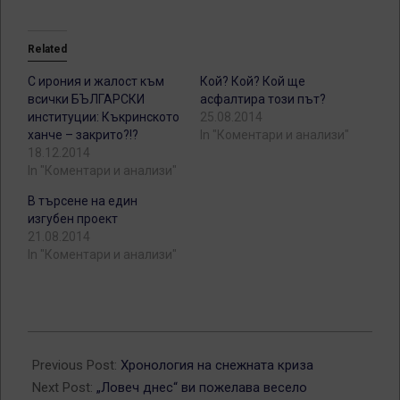
Related
С ирония и жалост към
Кой? Кой? Кой ще
всички БЪЛГАРСКИ
асфалтира този път?
институции: Къкринското
25.08.2014
ханче – закрито?!?
In "Коментари и анализи"
18.12.2014
In "Коментари и анализи"
В търсене на един
изгубен проект
21.08.2014
In "Коментари и анализи"
2014-
12-
Previous Post:
Хронология на снежната криза
30
Next Post:
„Ловеч днес“ ви пожелава весело