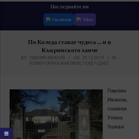
Primary
Последвайте ни
Navigation
Facebook
Viber
Menu
По Коледа стават чудеса … и в
Къкринското ханче
BY:
ПАВЛИН ИВАНОВ
ON:
30.12.2014
IN:
КОМЕНТАРИ И АНАЛИЗИ
,
ЛОВЕЧ ДНЕС
Павлин
Иванов,
снимки
Уляна
Ушева