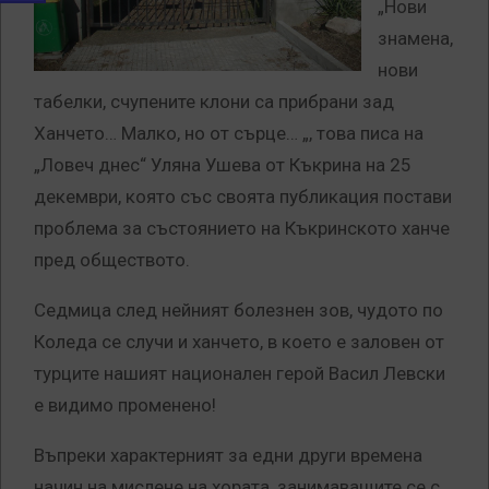
„Нови
знамена,
нови
табелки, счупените клони са прибрани зад
Ханчето… Малко, но от сърце… „, това писа на
„Ловеч днес“ Уляна Ушева от Къкрина на 25
декември, която със своята публикация постави
проблема за състоянието на Къкринското ханче
пред обществото.
Седмица след нейният болезнен зов, чудото по
Коледа се случи и ханчето, в което е заловен от
турците нашият национален герой Васил Левски
е видимо променено!
Въпреки характерният за едни други времена
начин на мислене на хората, занимаващите се с