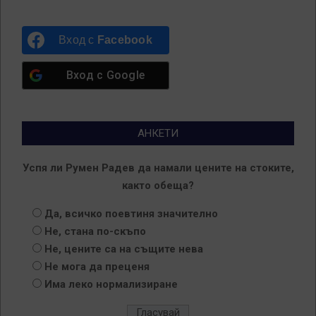
Вход с
Facebook
Вход с
Google
АНКЕТИ
Успя ли Румен Радев да намали цените на стоките,
както обеща?
Да, всичко поевтиня значително
Не, стана по-скъпо
Не, цените са на същите нева
Не мога да преценя
Има леко нормализиране