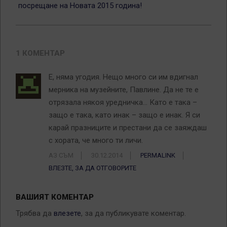
посрещане на Новата 2015 година!
1 КОМЕНТАР
Е, няма угодия. Нещо много си им вдигнал
мерника на музейните, Павлине. Да не те е
отрязала някоя уредничка… Като е така –
защо е така, като инак – защо е инак. Я си
карай празниците и престани да се заяждаш
с хората, че много ти личи.
АЗ СЪМ
30.12.2014
PERMALINK
ВЛЕЗТЕ, ЗА ДА ОТГОВОРИТЕ
ВАШИЯТ КОМЕНТАР
Трябва да
влезете
, за да публикувате коментар.