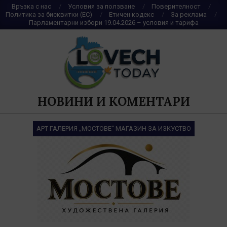
Skip
Връзка с нас
Условия за ползване
Поверителност
Политика за бисквитки (ЕС)
Етичен кодекс
За реклама
to
Парламентарни избори 19.04.2026 – условия и тарифа
content
НОВИНИ И КОМЕНТАРИ
АРТ ГАЛЕРИЯ „МОСТОВЕ“ МАГАЗИН ЗА ИЗКУСТВО