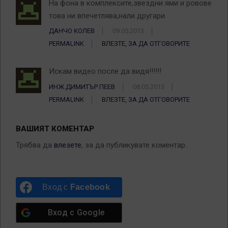
На фона в комплексите,звездни ями и ровове
това ни впечетлява,нали другари.
ДАНЧО КОЛЕВ
09.05.2013
PERMALINK
ВЛЕЗТЕ, ЗА ДА ОТГОВОРИТЕ
Искам видео после да видя!!!!!!
ИНЖ.ДИМИТЪР ПЕЕВ
08.05.2013
PERMALINK
ВЛЕЗТЕ, ЗА ДА ОТГОВОРИТЕ
ВАШИЯТ КОМЕНТАР
Трябва да
влезете
, за да публикувате коментар.
Вход с
Facebook
Вход с
Google