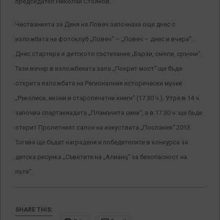
председател Николай Стоянов.
Честванията за Деня на Ловеч започнаха още днес с
изложбата на фотоклуб „Ловеч“ – „Ловеч – днес и вчера“.
Днес стартира и детското състезание „Бързи, смели, сръчни“.
Тази вечер в изложбената зала „Покрит мост“ ще бъде
открита изложбата на Регионалния исторически музей
„Ръкописи, икони и старопечатни книги“ (17.30 ч.). Утре в 14 ч.
започва спартакиадата „Пламъчета сини“, а в 17.30 ч. ще бъде
открит Пролетният салон на изкуствата „Послания“ 2013.
Тогава ще бъдат наградени и победителите в конкурса за
детска рисунка „Съветите на „Алианц“ за безопасност на
пътя“.
SHARE THIS: