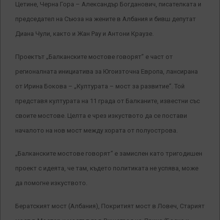
Цетине, Черна Гора – Александър Богданович, писателката и
председател на Съюза на жените в Албания и бивш депутат
Диана Чули, както и Жан Рау и Антони Краузе.
Проектът „Балканските мостове говорят” е част от
регионалната инициатива за Югоизточна Европа, лансирана
от Ирина Бокова – „Културата – мост за развитие“. Той
представя културата на 11 града от Балканите, известни със
своите мостове. Целта е чрез изкуството да се постави
началото на нов мост между хората от полуострова.
„Балканските мостове говорят“ е замислен като тригодишен
проект с идеята, че там, където политиката не успява, може
да помогне изкуството.
Бератският мост (Албания), Покритият мост в Ловеч, Старият