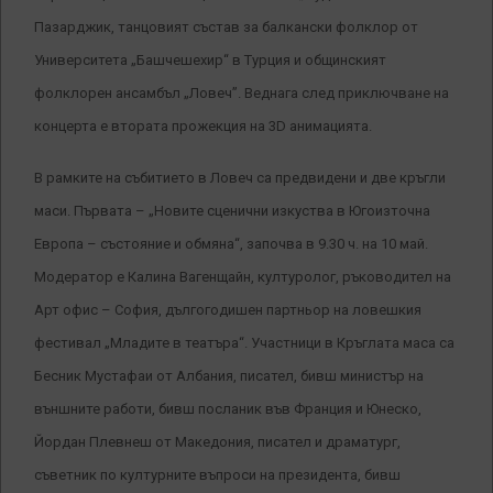
Пазарджик, танцовият състав за балкански фолклор от
Университета „Башчешехир“ в Турция и общинският
фолклорен ансамбъл „Ловеч”. Веднага след приключване на
концерта е втората прожекция на 3D анимацията.
В рамките на събитието в Ловеч са предвидени и две кръгли
маси. Първата – „Новите сценични изкуства в Югоизточна
Европа – състояние и обмяна“, започва в 9.30 ч. на 10 май.
Модератор е Калина Вагенщайн, културолог, ръководител на
Арт офис – София, дългогодишен партньор на ловешкия
фестивал „Младите в театъра“. Участници в Кръглата маса са
Бесник Мустафаи от Албания, писател, бивш министър на
външните работи, бивш посланик във Франция и Юнеско,
Йордан Плевнеш от Македония, писател и драматург,
съветник по културните въпроси на президента, бивш