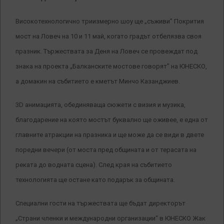
Високотехнологично триизмерно шоу ще „съживи” Покрития
мост на Ловеч на 10 и 11 май, когато градът отбелязва своя
празник. Тържествата за Деня на Ловеч се провеждат под
знака на проекта „Балканските мостове говорят” на ЮНЕСКО,
а домакин на събитието е кметът Минчо Казанджиев.
3D анимацията, обединяваща сюжети с визия и музика,
благодарение на която мостът буквално ще оживее, е една от
главните атракции на празника и ще може да се види в двете
поредни вечери (от моста пред общината и от терасата на
реката до водната сцена). След края на събитието
технологията ще остане като подарък за общината.
Специални гости на тържествата ще бъдат директорът
„Страни членки и международни организации“ в ЮНЕСКО Жак