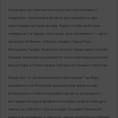
Успоредно със спектаклите около мостовете всеки от
градовете – участници в проекта, ще е домакин на две
съпътстващи културни прояви. Първото събитие бе през
ноември м. г. в Турция, сега е у нас, през септември т. г. ще се
проведе в Албания – в Берат, следват Черна Гора,
Македония, Гърция, Хърватско, Босна и Херцеговина, Косово,
Румъния. Във всеки град акцентът се поставя върху различен
вид култура, в Ловеч е върху театъра като развито изкуство.
Важна част от „Балканските мостове говорят” ще бъде
заснемането на 55-минутен документален филм за най-
интересните и стойностни изяви в проекта, за срещите с
нестандартни хора и артефакти и изобщо за цялостния дух и
смисъл на събитието. Ще се издадат (на девет балкански
езика и на английски) и луксозен, цветно илюстриран сборник