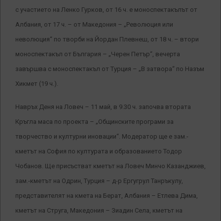
с участието на Ленко Гурков, от 16 ч. е моноспектакълът от
Албания, от 17 ч. – от Македония – „Революция или
неволюция“ по творби на Йордан Плевнеш, от 18 ч. – втори
моноспектакъл от България – „Черен Петър“, вечерта
завършва с моноспектакъл от Турция – „В затвора“ по Назъм
Хикмет (19 ч.).
Навръх Деня на Ловеч – 11 май, в 9.30 ч. започва втората
Кръгла маса по проекта – „Общинските програми за
творчество и културни иновации“. Модератор ще е зам.-
кметът на София по културата и образованието Тодор
Чобанов. Ще присъстват кметът на Ловеч Минчо Казанджиев,
зам.-кметът на Одрин, Турция – д-р Ергугрул Танръкулу,
представителят на кмета на Берат, Албания – Етлева Дима,
кметът на Струга, Македония – Зиадин Села, кметът на