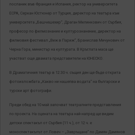
посланик във Франция и Испания, ректор на университета
ЕСРА, Серкан Юстюнер от Турция, директор на театъра към
университета „Башчешехир“, Драган Милинкович от Сърбия,
професор по филмознание и културознанение, директор на
филмовия фестивал „Виж в Париж“, Бранислав Мичунович от
Черна Гора, министър на културата. В Кръглата маса ще
участват още двамата представители на ЮНЕСКО.
В Драматичния театър в 12.30 ч. същия ден ще бъде открита
фотоизложбата „Какво ни нашепва водата“ на български и
турски арт фотографи.
Преди обед на 10 май започват театралните представления
по проекта. На сцената на театъра най-напред ще видим
детски спектакъл от Сърбия (11 ч.), от 12 ч. е
моноспектакълът от Ловеч – „Завръщане“ по Дамян Дамянов