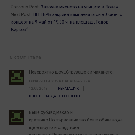
05-
Previous Post:
Започна миенето на улиците в Ловеч
08
Next Post:
ПП ГЕРБ закрива кампанията си в Ловеч с
концерт на 9 май от 19.30 ч. на площад „Тодор
Кирков“
6 КОМЕНТАРА
Невероятно шоу…Струваше си чакането.
IRINA STEFANOVA BABADJANOVA
12.05.2013
PERMALINK
ВЛЕЗТЕ, ЗА ДА ОТГОВОРИТЕ
Беше хубаво,макар и
кратичко.Но,първоначално беше обявено,че
ще е шоуто и след това