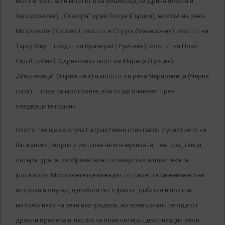
мост в Мостар и мостът във Вишеград на Дрина (Босна и
Херцоговина), „Стагира” край Солун (Гърция), мостът на река
Митровица (Косово), мостът в Струга (Македония), мостът на
Търгу Жиу – градът на Бранкузи ( Румъния), мостът на Нови
Сад (Сърбия), Одринският мост на Марица (Турция),
„Масленица” (Хърватска) и мостът на река Черноевица (Черна
гора) – това са мостовете, които ще оживеят през
следващите години.
Около тях ще се случат атрактивни спектакли с участието на
балкански творци и изпълнители в музиката, театъра, танца,
литературата, изобразителното изкуство и пластиката,
фолклора. Мостовете ще извадят от паметта си неизвестни
истории и случки, ще обогатят с факти, събития и притчи
митологията на тези изстрадали, но превърнали се още от
древни времена в люлка на поне четири цивилизации земи.