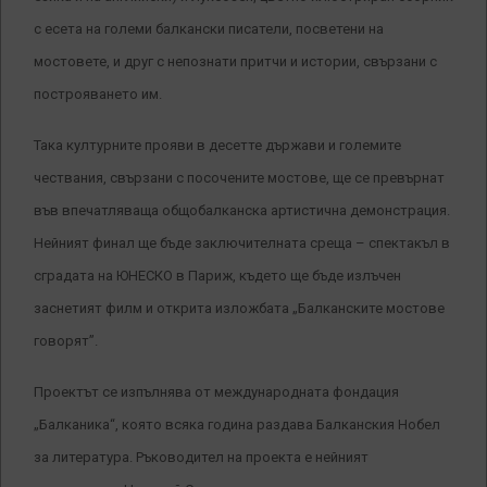
с есета на големи балкански писатели, посветени на
мостовете, и друг с непознати притчи и истории, свързани с
построяването им.
Така културните прояви в десетте държави и големите
чествания, свързани с посочените мостове, ще се превърнат
във впечатляваща общобалканска артистична демонстрация.
Нейният финал ще бъде заключителната среща – спектакъл в
сградата на ЮНЕСКО в Париж, където ще бъде излъчен
заснетият филм и открита изложбата „Балканските мостове
говорят”.
Проектът се изпълнява от международната фондация
„Балканика“, която всяка година раздава Балканския Нобел
за литература. Ръководител на проекта е нейният