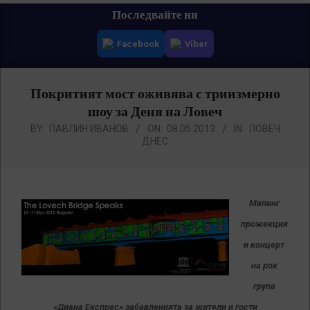
Primary
Последвайте ни
Navigation
Facebook
Viber
Menu
Покритият мост оживява с триизмерно
шоу за Деня на Ловеч
BY:
ПАВЛИН ИВАНОВ
ON:
08.05.2013
IN:
ЛОВЕЧ
ДНЕС
Мапинг
прожекция
и концерт
на рок
група
«Диана Експрес» забавленията за жители и гости