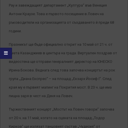
Рау и завеждащият департамент „Култура“ във Венеция
Антони Краузе. Това е първото посещение в Ловеч на
ръководители на организацията от създаването й преди 68
години.
Празникът ще бъде официално открит на 10 май от 21 ч. от
кмета Казанджиев в центъра на града. Виртуален поздрав от
видеостена ще отправи генералният директор на ЮНЕСКО
Ирина Бокова. Веднага след това започва концертът на рок
група „Диана Експрес“ – на площад „Екзарх Йосиф I“. След
края му е първият мапинг на Покрития мост. В 23 ч. ще има
пищна заря в чест на Деня на Ловеч.
Тържественият концерт „Мостът на Ловеч говори” започва
от 20 ч. на 11 май, когато на сцената на площад „Тодор
Кирков” ще излязат танцовият състав „Чудесия” от