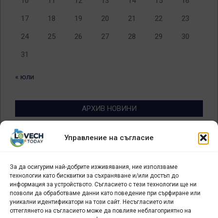
10
11
12
13
14
15
16
17
18
19
20
21
22
23
24
25
26
27
28
29
30
31
« юли
АРХИВ НОВИНИ
Архив
Управление на съгласие
новини
За да осигурим най-добрите изживявания, ние използваме
БИЗНЕС
технологии като бисквитки за съхраняване и/или достъп до
информация за устройството. Съгласието с тези технологии ще ни
Арт галерия "Мостове" – магазин за изкуство
позволи да обработваме данни като поведение при сърфиране или
уникални идентификатори на този сайт. Несъгласието или
СЕВЕРОЗАПАДА ИНФОРМАЦИОНЕН БИЗНЕС
оттеглянето на съгласието може да повлияе неблагоприятно на
ТУРИСТИЧЕСКИ КЛЪСТЕР