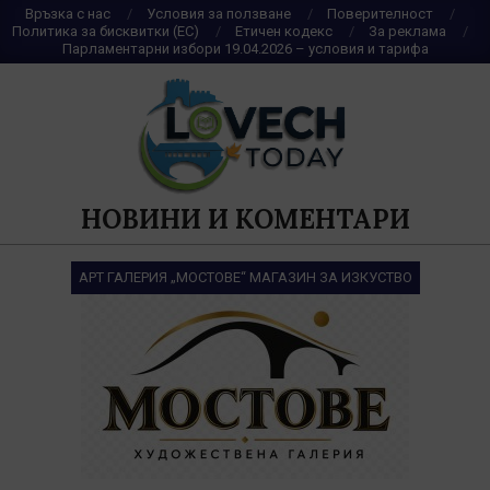
Skip
Връзка с нас
Условия за ползване
Поверителност
Политика за бисквитки (ЕС)
Етичен кодекс
За реклама
to
Парламентарни избори 19.04.2026 – условия и тарифа
content
НОВИНИ И КОМЕНТАРИ
АРТ ГАЛЕРИЯ „МОСТОВЕ“ МАГАЗИН ЗА ИЗКУСТВО