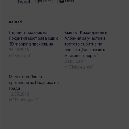
Print
Email
Tweet
Related
Първият празник на
Кметът Казанджиев в
Покрития мост завърши с
Албания за участие в
3D mapping прожекция
третото събитие по
26.09.2016
проекта „Балканските
In "Култура"
мостове говорят“
24.03.2014
In "Ловеч днес"
Мостът на Ловеч
проговори за Празника на
града
12.05.2013
In "Ловеч днес"
2013-