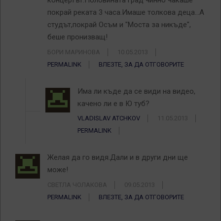
концертът.Половината град чинно чакаше
покрай реката 3 часа.Имаше толкова деца…А
студът,покрай Осъм и "Моста за никъде",
беше пронизващ!
БОРИ МАРИНОВА
10.05.2013
PERMALINK
ВЛЕЗТЕ, ЗА ДА ОТГОВОРИТЕ
Има ли къде да се види на видео,
качено ли е в Ю туб?
VLADISLAV ATCHKOV
11.05.2013
PERMALINK
Желая да го видя.Дали и в други дни ще
може!
СВЕТЛА ЧОЛАКОВА
09.05.2013
PERMALINK
ВЛЕЗТЕ, ЗА ДА ОТГОВОРИТЕ