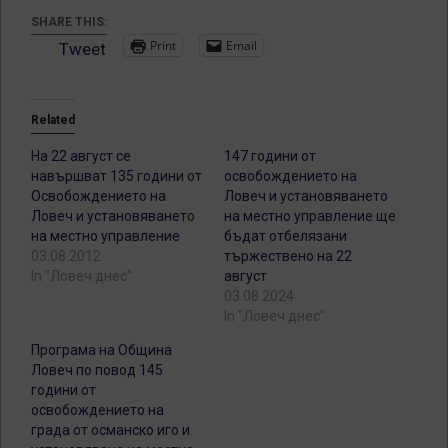
SHARE THIS:
Print
Email
Tweet
Related
На 22 август се
147 години от
навършват 135 години от
освобождението на
Освобождението на
Ловеч и установяването
Ловеч и установяването
на местно управление ще
на местно управление
бъдат отбелязани
03.08.2012
тържествено на 22
In "Ловеч днес"
август
03.08.2024
In "Ловеч днес"
Програма на Община
Ловеч по повод 145
години от
освобождението на
града от османско иго и