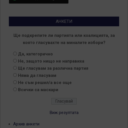
АНКЕТИ
Ще подкрепите ли партията или коалицията, за
която гласувахте на миналите избори?
Да, категорично
Не, защото нищо не направиха
Ще гласувам за различна партия
Няма да гласувам
Не съм решил/а все още
Всички са маскари
Виж резултата
Архив анкети