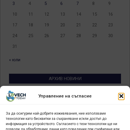
3
4
5
6
7
8
9
10
11
12
13
14
15
16
17
18
19
20
21
22
23
24
25
26
27
28
29
30
31
« юли
АРХИВ НОВИНИ
Архив
Управление на съгласие
новини
За да осигурим най-добрите изживявания, ние използваме
БИЗНЕС
технологии като бисквитки за съхраняване и/или достъп до
информация за устройството. Съгласието с тези технологии ще ни
Арт галерия "Мостове" – магазин за изкуство
позволи да обработваме данни като поведение при сърфиране или