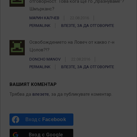
отговорност. Това кога ще го „празнуваме“?
Шмърканс?
МАРИН КАЛЧЕВ
22.08.2016
PERMALINK
ВЛЕЗТЕ, ЗА ДА ОТГОВОРИТЕ
Освобождението на Ловеч от какво г-н
Цолов?!?
DONCHO MANOV
22.08.2016
PERMALINK
ВЛЕЗТЕ, ЗА ДА ОТГОВОРИТЕ
ВАШИЯТ КОМЕНТАР
Трябва да
влезете
, за да публикувате коментар.
Вход с
Facebook
Вход с
Google