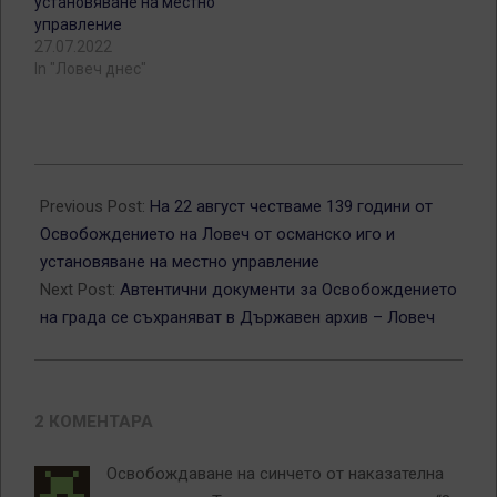
установяване на местно
управление
27.07.2022
In "Ловеч днес"
2016-
08-
Previous Post:
На 22 август честваме 139 години от
22
Освобождението на Ловеч от османско иго и
установяване на местно управление
Next Post:
Автентични документи за Освобождението
на града се съхраняват в Държавен архив – Ловеч
2 КОМЕНТАРА
Освобождаване на синчето от наказателна