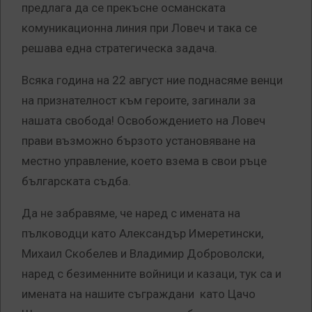
предлага да се прекъсне османската
комуникационна линия при Ловеч и така се
решава една стратегическа задача.
Всяка година на 22 август ние поднасяме венци
на признателност към героите, загинали за
нашата свобода! Освобождението на Ловеч
прави възможно бързото установяване на
местно управление, което взема в свои ръце
българската съдба.
Да не забравяме, че наред с имената на
пълководци като Александър Имеретински,
Михаил Скобелев и Владимир Доброволски,
наред с безименните войници и казаци, тук са и
имената на нашите съграждани като Цачо