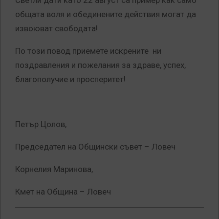
Светли дати като 22 август са пример как само
общата воля и обединените действия могат да
извоюват свободата!
По този повод приемете искрените ни
поздравления и пожелания за здраве, успех,
благополучие и просперитет!
Петър Цолов,
Председател на Общински съвет – Ловеч
Корнелия Маринова,
Кмет на Община – Ловеч