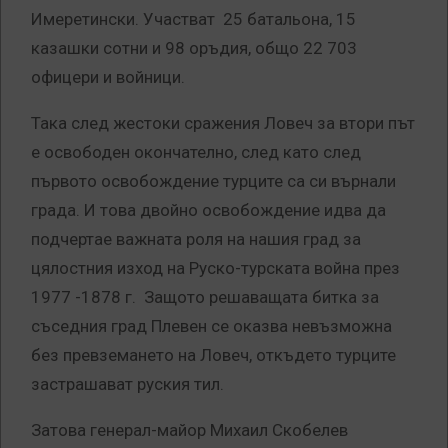
Имеретински. Участват 25 батальона, 15
казашки сотни и 98 оръдия, общо 22 703
офицери и войници.
Така след жестоки сражения Ловеч за втори път
е освободен окончателно, след като след
първото освобождение турците са си върнали
града. И това двойно освобождение идва да
подчертае важната роля на нашия град за
цялостния изход на Руско-турската война през
1977 -1878 г. Защото решаващата битка за
съседния град Плевен се оказва невъзможна
без превземането на Ловеч, откъдето турците
застрашават руския тил.
Затова генерал-майор Михаил Скобелев