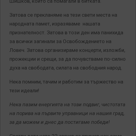
Шишков, които са помагали в битката.
Затова се прекланяме на тези свети места на
народната памет, изразяваме нашата
признателност. Затова в този ден има панихида
за всички загинали за Освобождението на
Ловеч. Затова организираме концерти, изложби,
прожекции и срещи, за да почувстваме по-силно
духа на свободата, силата на свободния народ.
Нека помним, тачим и работим за тържество на
тези идеали!
Нека пазим енергията на този подвиг, чистотата
на порива на първите управници на нашия град,
за да можем и днес да постигаме победи!