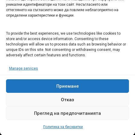
уникални идентификатори на този сайт. Несъгласието или
СЕВЕРОЗАПАДА ИНФОРМАЦИОНЕН БИЗНЕС
оттеглянето на съгласието може да повлияе неблагоприятно на
ТУРИСТИЧЕСКИ КЛЪСТЕР
определени характеристики и функции.
ИНСТИТУЦИИ В ЛОВЕЧ
To provide the best experiences, we use technologies like cookies to
store and/or access device information. Consenting to these
technologies will allow us to process data such as browsing behavior or
Административен съд Ловеч
unique IDs on this site. Not consenting or withdrawing consent, may
Областна администрация Ловеч
adversely affect certain features and functions.
Община Ловеч
Manage services
ОДМВР Ловеч
Окръжен съд Ловеч
Районен съд Ловеч
Приемане
Отказ
Преглед на предпочитанията
© 2008 Ловеч днес - новини и коментари Сайтът е собственост на
"Иванов Комюникейшънс" ЕООД Всички права запазени
Политика за бисквитки