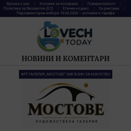
Skip
Връзка с нас
Условия за ползване
Поверителност
Политика за бисквитки (ЕС)
Етичен кодекс
За реклама
to
Парламентарни избори 19.04.2026 – условия и тарифа
content
НОВИНИ И КОМЕНТАРИ
АРТ ГАЛЕРИЯ „МОСТОВЕ“ МАГАЗИН ЗА ИЗКУСТВО