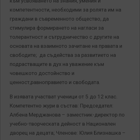
към усвояването на знания, умения и
компетентности, необходими за ролята им на
граждани в съвременното общество, да
стимулира формирането на нагласи за
толерантност и сътрудничество с другите на
основата на взаимното зачитане на правата и
свободите; да съдейства за развитието на
подрастващите в дух на уважение към
човешкото достойнство и
ценност,равноправието и свободата.
В изявата участват ученици от 5 до 12 клас.
Компетентно жури в състав: Председател:
Албена Мерджанова – заместник-директор по
учебно-творческата дейност в Национален
дворец на децата; Членове: Юлия Близнашка –