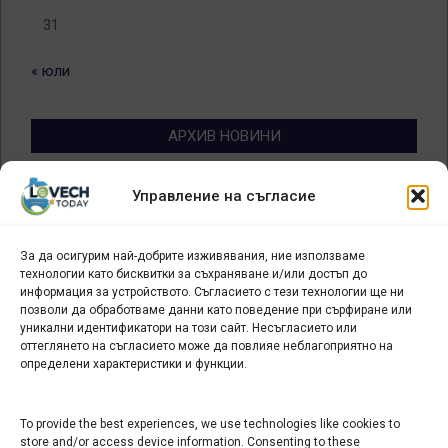
31
« юли
АРХИВ НОВИНИ
Архив
Управление на съгласие
новини
За да осигурим най-добрите изживявания, ние използваме
БИЗНЕС
технологии като бисквитки за съхраняване и/или достъп до
информация за устройството. Съгласието с тези технологии ще ни
Арт галерия "Мостове" – магазин за изкуство
позволи да обработваме данни като поведение при сърфиране или
уникални идентификатори на този сайт. Несъгласието или
СЕВЕРОЗАПАДА ИНФОРМАЦИОНЕН БИЗНЕС
оттеглянето на съгласието може да повлияе неблагоприятно на
ТУРИСТИЧЕСКИ КЛЪСТЕР
определени характеристики и функции.
ИНСТИТУЦИИ В ЛОВЕЧ
To provide the best experiences, we use technologies like cookies to
store and/or access device information. Consenting to these