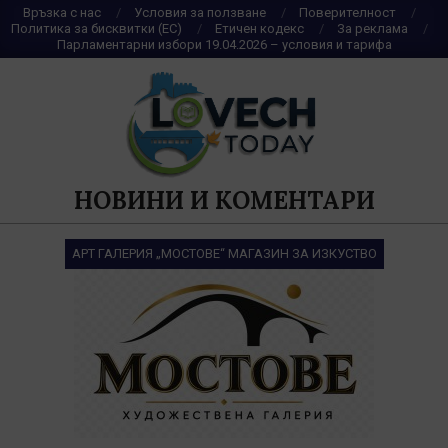
Skip
Връзка с нас
Условия за ползване
Поверителност
Политика за бисквитки (ЕС)
Етичен кодекс
За реклама
to
Парламентарни избори 19.04.2026 – условия и тарифа
content
НОВИНИ И КОМЕНТАРИ
АРТ ГАЛЕРИЯ „МОСТОВЕ“ МАГАЗИН ЗА ИЗКУСТВО