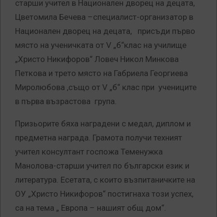
старши учител в Национален дворец на децата,
Цветомила Бечева –специалист-организатор в
Национален дворец на децата, присъди първо
място на ученичката от V „б“клас на училище
„Христо Никифоров“ Ловеч Никол Минкова
Петкова и трето място на Габриела Георгиева
Миролюбова ,също от V „б“ клас при учениците
в първа възрастова група.
Призьорите бяха наградени с медал, диплом и
предметна награда. Грамота получи техният
учител консултант госпожа Теменужка
Манолова-старши учител по български език и
литература. Есетата, с които възпитаничките на
ОУ „Христо Никифоров“ постигнаха този успех,
са на тема „ Европа – нашият общ дом“.