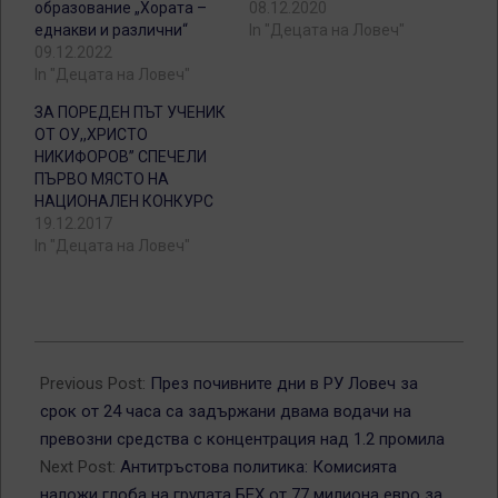
образование „Хората –
08.12.2020
еднакви и различни“
In "Децата на Ловеч"
09.12.2022
In "Децата на Ловеч"
ЗА ПОРЕДЕН ПЪТ УЧЕНИК
ОТ ОУ,,ХРИСТО
НИКИФОРОВ’’ СПЕЧЕЛИ
ПЪРВО МЯСТО НА
НАЦИОНАЛЕН КОНКУРС
19.12.2017
In "Децата на Ловеч"
2018-
12-
Previous Post:
През почивните дни в РУ Ловеч за
17
срок от 24 часа са задържани двама водачи на
превозни средства с концентрация над 1.2 промила
Next Post:
Антитръстова политика: Комисията
наложи глоба на групата БЕХ от 77 милиона евро за