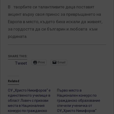
В творбите си талантливите деца поставят
акцент върху своя принос за превръщането на
Европа в място, където биха искали да живеят,
за гордостта да си българин и любовта към
родината.
SHARE THIS:
Print
Email
Tweet
Related
ОУ „Христо Никифоров“ е
Първо място в
единственото училище в
Национален конкурс по
област Ловеч с призови
гражданско образование
места в Националния
спечели ученичка от
конкурс по гражданско
ОУ,,Христо Никифоров‘‘