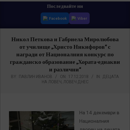
Primary
Последвайте ни
Navigation
Facebook
Viber
Menu
Никол Петкова и Габриела Миролюбова
от училище „Христо Никифоров“ с
награди от Националния конкурс по
гражданско образование „Хората-еднакви
и различни“
BY:
ПАВЛИН ИВАНОВ
ON:
17.12.2018
IN:
ДЕЦАТА
НА ЛОВЕЧ
,
ЛОВЕЧ ДНЕС
На 14 декември в
Националния
дворец на децата