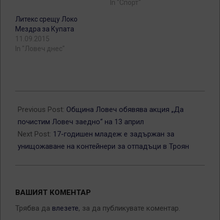
In "Спорт"
Литекс срещу Локо
Мездра за Купата
11.09.2015
In "Ловеч днес"
2019-
04-
Previous Post:
Община Ловеч обявява акция „Да
04
почистим Ловеч заедно“ на 13 април
Next Post:
17-годишен младеж е задържан за
унищожаване на контейнери за отпадъци в Троян
ВАШИЯТ КОМЕНТАР
Трябва да
влезете
, за да публикувате коментар.