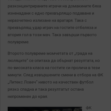
разконцентрираните играчи на домакините бяха
изненадани с едно прехвърлящо подаване и
неразчетено излизане на вратаря. Така с
прехвърлящ удар играч на гостите отбеляза и
втория гол в този мач. Така завърши първото
полувреме.
Второто полувреме момчетата от „града на
люляците“ се опитаха да обърнат резултата, но
по-високата класа на гостите си пролича в тези
минути. След извършените смени в отбора на ФК
„Литекс Ловеч“ нивото на качествен футбол
рязко спадна и така резултатът остана
непроменен до края.
ФК