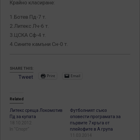
Крайно класиране:
1.Ботев Пд-7 т.
2.Литекс Лч-6 т.
3.ЦСКА Сф-4 т.
4.Сините камъни Сн-0 т.
SHARE THIS:
Print
Email
Tweet
Related
Литекс среща Локомотив
Футболният съюз
Пд за купата
оповести програмата за
18.10.2012
първите 7 кръга от
In "Спорт"
плейофите в А група
11.03.2014