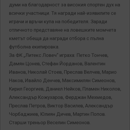
думи на благодарност за високия спортен дух на
всички участници. Тя награди най-изявилите се
играчи и връчи купа на победителя. Заради
отличното представяне на ловешките момчета
кметът обеща да награди отбора с пълна
футболна екипировка.
За ФК „Литекс Ловеч“ играха: Петко Тончев,
Дамян Цонев, Стефан Йорданов, Валентин
Иванов, Николай Стоев, Преслав Велчев, Марио
Наков, Ивайло Денчев, Максимилян Симеонов,
Кирил Георгиев, Даниел Нейков, Пламен Николов,
Александър Кожухаров, Ферджан Мехмедов,
Преслав Петров, Виктор Василев, Александър
Чорбаджиев, Юлиян Дичев, Мартин Попов.
Старши треньор Веселин Симеонов.