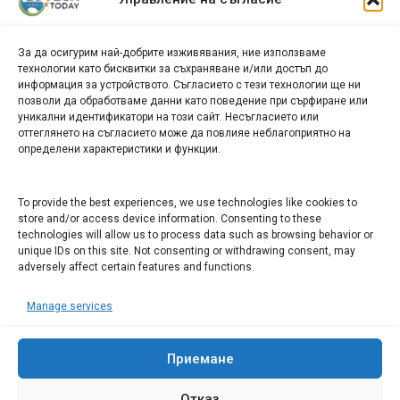
новини
За да осигурим най-добрите изживявания, ние използваме
БИЗНЕС
технологии като бисквитки за съхраняване и/или достъп до
информация за устройството. Съгласието с тези технологии ще ни
Арт галерия "Мостове" – магазин за изкуство
позволи да обработваме данни като поведение при сърфиране или
уникални идентификатори на този сайт. Несъгласието или
СЕВЕРОЗАПАДА ИНФОРМАЦИОНЕН БИЗНЕС
оттеглянето на съгласието може да повлияе неблагоприятно на
ТУРИСТИЧЕСКИ КЛЪСТЕР
определени характеристики и функции.
ИНСТИТУЦИИ В ЛОВЕЧ
To provide the best experiences, we use technologies like cookies to
store and/or access device information. Consenting to these
technologies will allow us to process data such as browsing behavior or
Административен съд Ловеч
unique IDs on this site. Not consenting or withdrawing consent, may
Областна администрация Ловеч
adversely affect certain features and functions.
Община Ловеч
Manage services
ОДМВР Ловеч
Окръжен съд Ловеч
Районен съд Ловеч
Приемане
Отказ