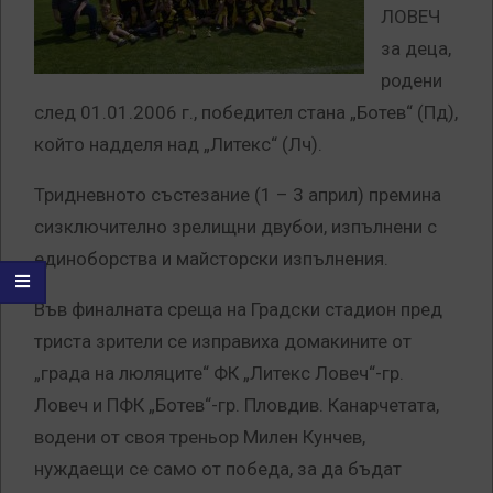
ЛОВЕЧ
за деца,
родени
след 01.01.2006 г., победител стана „Ботев“ (Пд),
който надделя над „Литекс“ (Лч).
Тридневното състезание (1 – 3 април) премина
сизключително зрелищни двубои, изпълнени с
единоборства и майсторски изпълнения.
Във финалната среща на Градски стадион пред
триста зрители се изправиха домакините от
„града на люляците“ ФК „Литекс Ловеч“-гр.
Ловеч и ПФК „Ботев“-гр. Пловдив. Канарчетата,
водени от своя треньор Милен Кунчев,
нуждаещи се само от победа, за да бъдат