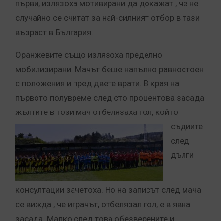
първи, излязоха мотивирани да докажат , че не
случайно се считат за най-силният отбор в тази
възраст в България.
Оранжевите също излязоха пределно
мобилизирани. Мачът беше напълно равностоен
с положения и пред двете врати. В края на
първото полувреме след сто процентова засада
жълтите в този мач
отбелязаха гол, който
съдиите
след
дълги
консултации зачетоха. Но на записът след мача
се вижда , че играчът, отбелязал гол, е в явна
засада. Малко след това обезверените и