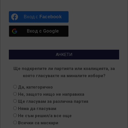
Вход с
Facebook
Вход с
Google
АНКЕТИ
Ще подкрепите ли партията или коалицията, за
която гласувахте на миналите избори?
Да, категорично
Не, защото нищо не направиха
Ще гласувам за различна партия
Няма да гласувам
Не съм решил/а все още
Всички са маскари