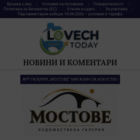
Skip
Връзка с нас
Условия за ползване
Поверителност
Политика за бисквитки (ЕС)
Етичен кодекс
За реклама
to
Парламентарни избори 19.04.2026 – условия и тарифа
content
НОВИНИ И КОМЕНТАРИ
АРТ ГАЛЕРИЯ „МОСТОВЕ“ МАГАЗИН ЗА ИЗКУСТВО