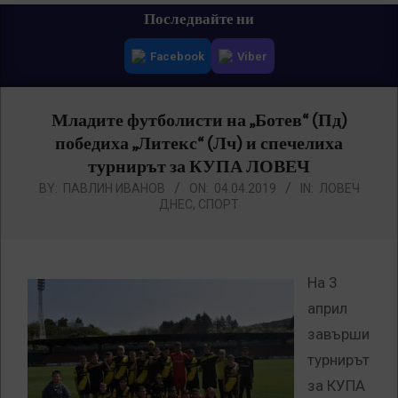
Primary
Последвайте ни
Navigation
Facebook
Viber
Menu
Младите футболисти на „Ботев“ (Пд)
победиха „Литекс“ (Лч) и спечелиха
турнирът за КУПА ЛОВЕЧ
BY:
ПАВЛИН ИВАНОВ
ON:
04.04.2019
IN:
ЛОВЕЧ
ДНЕС
,
СПОРТ
На 3
април
завърши
турнирът
за КУПА