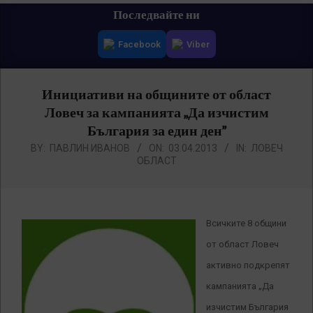
Primary
Последвайте ни
Navigation
Facebook
Viber
Menu
Инициативи на общините от област
Ловеч за кампанията „Да изчистим
България за един ден”
BY:
ПАВЛИН ИВАНОВ
ON:
03.04.2013
IN:
ЛОВЕЧ
ОБЛАСТ
Всичките 8 общини
от област Ловеч
активно подкрепят
кампанията „Да
изчистим България