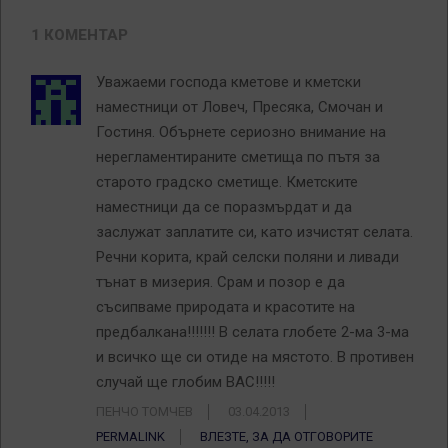
1 КОМЕНТАР
Уважаеми господа кметове и кметски
наместници от Ловеч, Пресяка, Смочан и
Гостиня. Обърнете сериозно внимание на
нерегламентираните сметища по пътя за
старото градско сметище. Кметските
наместници да се поразмърдат и да
заслужат заплатите си, като изчистят селата.
Речни корита, край селски поляни и ливади
тънат в мизерия. Срам и позор е да
съсипваме природата и красотите на
предбалкана!!!!!!! В селата глобете 2-ма 3-ма
и всичко ще си отиде на мястото. В противен
случай ще глобим ВАС!!!!!
ПЕНЧО ТОМЧЕВ
03.04.2013
PERMALINK
ВЛЕЗТЕ, ЗА ДА ОТГОВОРИТЕ