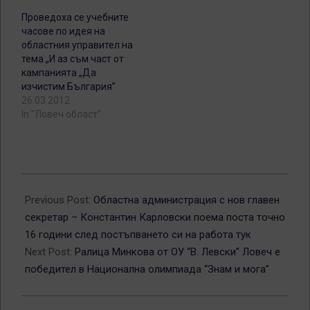
Проведоха се учебните
часове по идея на
областния управител на
тема „И аз съм част от
кампанията „Да
изчистим България”
26.03.2012
In "Ловеч област"
2013-
04-
Previous Post:
Областна администрация с нов главен
03
секретар – Константин Карловски поема поста точно
16 години след постъпването си на работа тук
Next Post:
Ралица Минкова от ОУ “В. Левски” Ловеч е
победител в Национална олимпиада “Знам и мога”