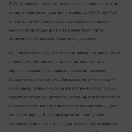
ЕАД ще вземе участие в организацията на почистването, чрез
предоставяне на консумативи и техника, а „ЕКО-Ловеч“ АД-
оператор на Регионалното депо за неопасни отпадъци
ще осигури свободен достъп за всички транспортни
средства, които ще се включат в инициативата.
Миналата година община Тетевен организира модно ревю от
облекла, изработени от отпадъчни материали, което се
хареса на всички. Тази година от там са заложили на
Младежки празник на тема „Вие изхвърляте – ние творим”,
който ще включва конкурс за изработване на скулптури и
макети от отпадъчни материали „Искам да живея на чисто” и
ревю с облекла, изработени от отпадъчни материали „Да е
чисто е модерно”. В празника ще се включат детски
заведения, училища и организации на деца с увреждания на