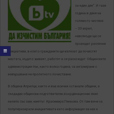
за един ден”. И тази
година в деня на
голямото чистене
– 20 април,
навсякъде ще се
проведат различни
инициативи, в които гражданите ще излязат да почистят
местата, където живеят, работят и се разхождат. Общинските
администрации пък, както всяка година, са ангажирани с
извършване на пролетното почистване.
В община Априлци, както и във всички останали общини, е
създаден общински подготвителен координационен екип
начело със зам.-кметът Красимира Пенкова.
От там вече са
популяризирали инициативата като информация за нея е