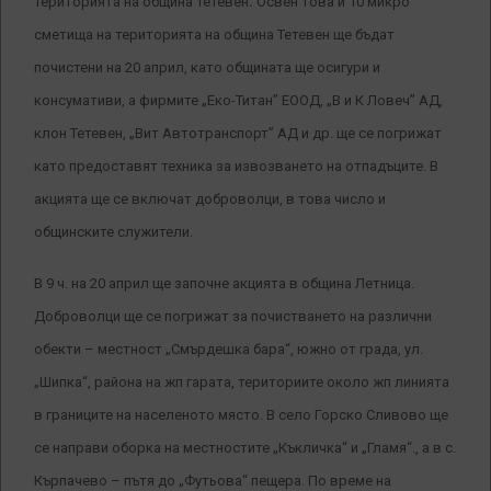
територията на община Тетевен
.
Освен това и 10 микро
сметища на територията на община Тетевен ще бъдат
почистени на 20 април, като общината ще осигури и
консумативи, а
фирмите „Еко-Титан” ЕООД, „В и К Ловеч” АД,
клон Тетевен, „Вит Автотранспорт” АД и др. ще се погрижат
като предоставят техника за извозването на отпадъците. В
акцията ще се включат доброволци, в това число и
общинските служители.
В 9 ч. на 20 април ще започне акцията в община Летница.
Доброволци ще се погрижат
за почистването на различни
обекти – местност „Смърдешка бара“, южно от града, ул.
„Шипка“, района на жп гарата, териториите около жп линията
в границите на населеното място. В село Горско Сливово ще
се направи оборка на местностите
„Къкличка“ и „Гламя“., а в с.
Кърпачево – пътя до „Футьова“ пещера. По време на