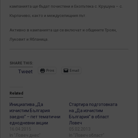
кампанията ще бъдат почистени и Екопътека с. Крушуна – с.
Кърпачево; както и междуселищния път.
Активно в кампанията ще се включат и общините Троян,
Луковит и Ябланица.
SHARE THIS:
Print
Email
Tweet
Related
Инициатива „Да
Стартира подготовката
изчистим България
на „Да изчистим
заедно” – пет тематични
България” в област
еднодневни акции
Ловеч
16.04.2015
05.02.2013
In "Ловеч днес"
In "Ловеч област"