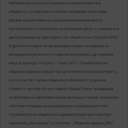
публикувана и разпространена на различни места в
общината, а по местната кабелна телевизия се излъчва
призив за включване на гражданите в инициативата.
Организирано е почистване на училищния двор от учениците в
двете училища на територията на общината на 19 април 2013г.
В детските градини се организира конкурс за направа на
великденска украса от отпадъчни материали и др. ненужни
вещи в периода 15 април – 1 май 2013 г. Служителите на
общинска администрация пък ще се включат в инициативата,
като почистят терени общинска собственост в деня на
голямото чистене. И тази година община Ловеч предвижда
почистване на нерегламетирани сметища и терени, замърсени
с битови отпадъци на рекреационни и крайградски зони.
Служителите на общинската администрация ще почистват
парковете „Баш Бунар“ и „Стратеш“. Общинска фирма „ЕКО“