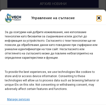
АРХИВ НОВИНИ
Архив
Управление на съгласие
новини
За да осигурим най-добрите изживявания, ние използваме
БИЗНЕС
технологии като бисквитки за съхраняване и/или достъп до
информация за устройството. Съгласието с тези технологии ще ни
Арт галерия "Мостове" – магазин за изкуство
позволи да обработваме данни като поведение при сърфиране или
уникални идентификатори на този сайт. Несъгласието или
СЕВЕРОЗАПАДА ИНФОРМАЦИОНЕН БИЗНЕС
оттеглянето на съгласието може да повлияе неблагоприятно на
ТУРИСТИЧЕСКИ КЛЪСТЕР
определени характеристики и функции.
ИНСТИТУЦИИ В ЛОВЕЧ
To provide the best experiences, we use technologies like cookies to
store and/or access device information. Consenting to these
technologies will allow us to process data such as browsing behavior or
Административен съд Ловеч
unique IDs on this site. Not consenting or withdrawing consent, may
adversely affect certain features and functions.
Областна администрация Ловеч
Община Ловеч
Manage services
ОДМВР Ловеч