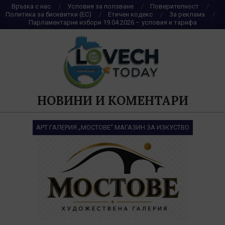
Skip
Връзка с нас
Условия за ползване
Поверителност
Политика за бисквитки (ЕС)
Етичен кодекс
За реклама
to
Парламентарни избори 19.04.2026 – условия и тарифа
content
НОВИНИ И КОМЕНТАРИ
АРТ ГАЛЕРИЯ „МОСТОВЕ“ МАГАЗИН ЗА ИЗКУСТВО