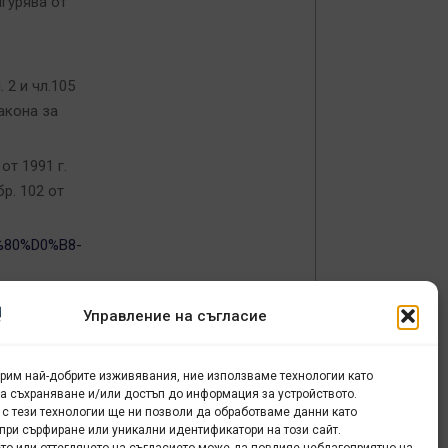
игурява от
 2 и чл.105
Закона за
от 1991 г.
р. 102 от
%80%D0%B8-
Управление на съгласие
ОТГОВОРИТЕ
урим най-добрите изживявания, ние използваме технологии като
за съхраняване и/или достъп до информация за устройството.
 с тези технологии ще ни позволи да обработваме данни като
при сърфиране или уникални идентификатори на този сайт.