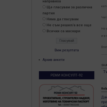
направиха
кат
Ще гласувам за различна
партия
Чет
Няма да гласувам
Не съм решил/а все още
Не 
Всички са маскари
и в
Впе
Виж резултата
Архив анкети
SHA
T
РЕМИ КОНСУЛТ-92
Rel
Дан
пре
обл