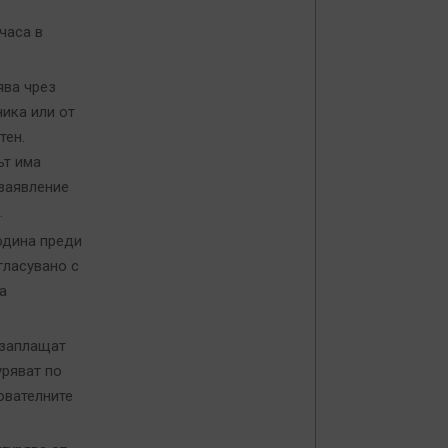
часа в
ява чрез
ика или от
тен.
ът има
 заявление
.
година преди
гласувано с
а
е заплащат
уряват по
ователните