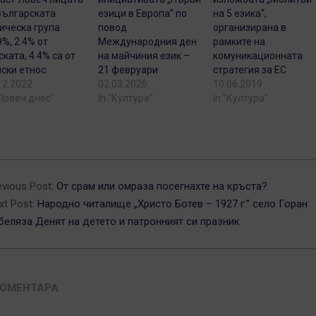
българската
езици в Европа“ по
на 5 езика“,
ическа група
повод
организирана в
9%, 2.4% от
Международния ден
рамките на
ската, 4.4% са от
на майчиния език –
комуникационната
ски етнос
21 февруари
стратегия за ЕС
12.2022
02.03.2026
10.06.2019
"Ловеч днес"
In "Култура"
In "Култура"
3-
evious Post:
От срам или омраза посегнахте на кръста?
xt Post:
Народно читалище „Христо Ботев – 1927 г.” село Горан
беляза Денят на детето и патронният си празник
КОМЕНТАРА