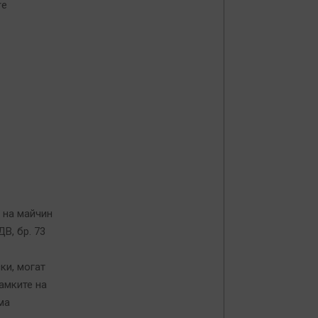
re
е на майчин
В, бр. 73
ски, могат
рамките на
ма