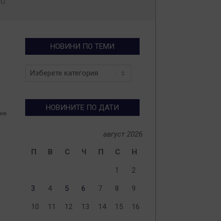
ВО
НОВИНИ ПО ТЕМИ
Новини
по
теми
НОВИНИТЕ ПО ДАТИ
не
август 2026
П
В
С
Ч
П
С
Н
1
2
3
4
5
6
7
8
9
10
11
12
13
14
15
16