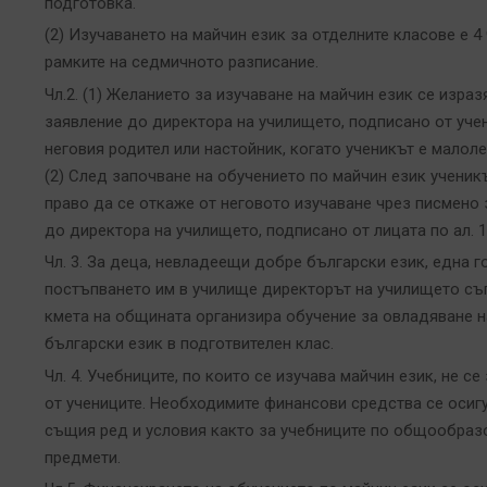
подготовка.
(2) Изучаването на майчин език за отделните класове е 4 
рамките на седмичното разписание.
Чл.2. (1) Желанието за изучаване на майчин език се израз
заявление до директора на училището, подписано от учен
неговия родител или настойник, когато ученикът е малоле
(2) След започване на обучението по майчин език ученик
право да се откаже от неговото изучаване чрез писмено
до директора на училището, подписано от лицата по ал. 1
Чл. 3. За деца, невладеещи добре български език, една 
постъпването им в училище директорът на училището съ
кмета на общината организира обучение за овладяване н
български език в подготвителен клас.
Чл. 4. Учебниците, по които се изучава майчин език, не с
от учениците. Необходимите финансови средства се осиг
същия ред и условия както за учебниците по общообраз
предмети.