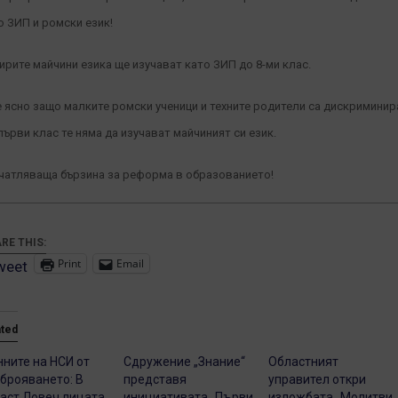
о ЗИП и ромски език!
ирите майчини езика ще изучават като ЗИП до 8-ми клас.
е ясно защо малките ромски ученици и техните родители са дискриминир
 първи клас те няма да изучават майчиният си език.
чатляваща бързина за реформа в образованието!
RE THIS:
Print
Email
weet
ated
ните на НСИ от
Сдружение „Знание“
Областният
брояването: В
представя
управител откри
аст Ловеч лицата
инициативата „Първи
изложбата „Молитви