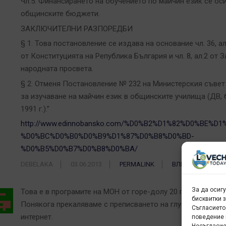
Чл.5. Финансирането на обучението по майчин език се ос
общинските бюджети.
ЗАКЛЮЧИТЕЛНИ РАЗПОРЕДБИ
§ 1. Това постановление се издава на основание чл. 36, ал.
от Конституцията на Република България и чл. 8, ал.2 от 
народната просвета.
§ 2. Отменя Постановление № 232 на Министерския съвет 
за изучаване на майчин език в общинските училища (ДВ, б
1991 г.).”
http://www.edinnobansko.com/%D0%B2%D1%82%D0%BE%D1
%D0%BC%D0%B0%D0%B9%D1%87%D0%B8%D0%BD-
%D0%B5%D0%B7%D0%B8%D0%BA/
DEBELAKA
03.06.2013
PERMALINK
ВЛЕЗТЕ, ЗА ДА 
За да осиг
Това е в програмите на МОН от горе-долу 20 години.
бисквитки 
Понякога прекаляваме с преписването на глупости от
Съгласието
интернет.
поведение 