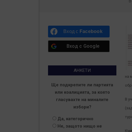
B
Вход с
Facebook
Вход с
Google
АНКЕТИ
на 
Ще подкрепите ли партията
обр
или коалицията, за която
гласувахте на миналите
В у
избори?
(за
тур
Да, категорично
Не, защото нищо не
Към