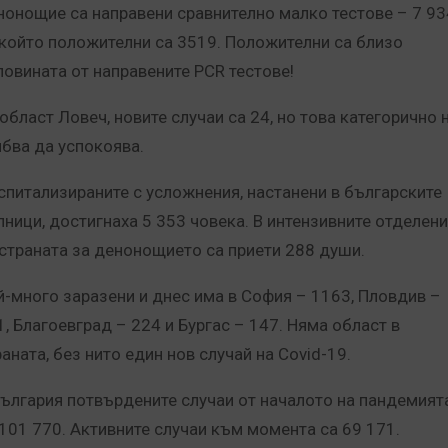
нонощие са направени сравнително малко тестове – 7 93
 който положителни са 3519. Положителни са близо
ловината от направените PCR тестове!
 област Ловеч, новите случаи са 24, но това категорично 
ябва да успокоява.
спитализираните с усложнения, настанени в българските
лници, достигнаха 5 353 човека.
В интензивните отделен
 страната за денонощието са приети 288 души.
й-много заразени и днес има в София – 1163, Пловдив –
1, Благоевград – 224 и Бургас – 147. Няма област в
аната, без нито един нов случай на Covid-19.
България потвърдените случаи от началото на пандемият
 101 770. Активните случаи към момента са 69 171.