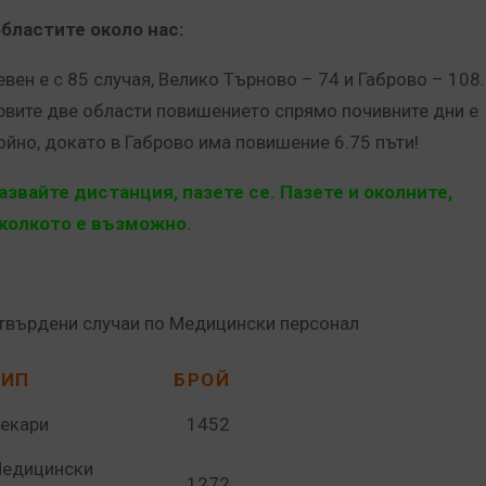
областите около нас:
евен е с 85 случая, Велико Търново – 74 и Габрово – 108.
рвите две области повишението спрямо почивните дни е
ойно, докато в Габрово има повишение 6.75 пъти!
азвайте дистанция, пазете се. Пазете и околните,
колкото е възможно.
твърдени случаи по Медицински персонал
ТИП
БРОЙ
екари
1452
едицински
1272