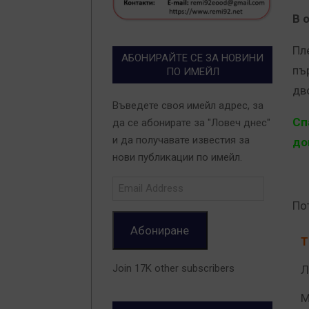
В 
Пл
АБОНИРАЙТЕ СЕ ЗА НОВИНИ
пъ
ПО ИМЕЙЛ
дв
Въведете своя имейл адрес, за
Сп
да се абонирате за "Ловеч днес"
и да получавате известия за
до
нови публикации по имейл.
Email
Address
По
Абониране
Join 17K other subscribers
Л
М