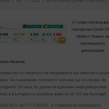
ВАНОВ
ON:
17.11.2020
IN:
БЪЛГАРИЯ
,
ЗДРАВЕ
,
ЛОВЕЧ ДНЕС
,
24
нови потвърде
случая на Covid-1
област Ловеч з
последното
денонощие
влин Иванов
 първи път от началото на пандемията ще започна с лош
вина. За съжаление, логичното започва да се случва. За
следните 24 часа, по данни на единният информационен
ртал, в България са загубили живота си 152-ма българи!
м 00.00 ч. на 17.11.2020 г. в страната за последното