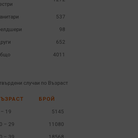
естри
анитари
537
елдшери
98
руги
652
бщо
4011
твърдени случаи по Възраст
ВЪЗРАСТ
БРОЙ
 – 19
5145
0 – 29
11080
0 – 39
18568