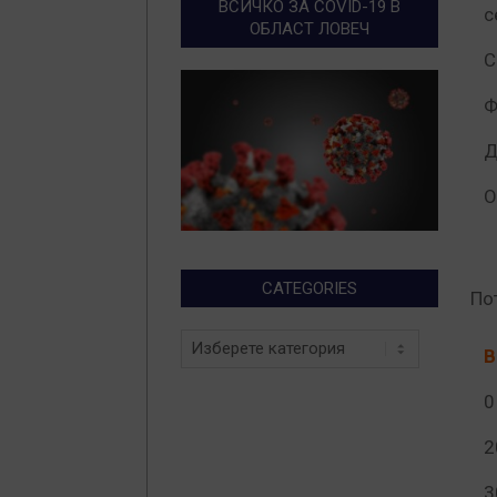
ВСИЧКО ЗА COVID-19 В
с
ОБЛАСТ ЛОВЕЧ
С
Ф
Д
О
CATEGORIES
По
Categories
0
2
3