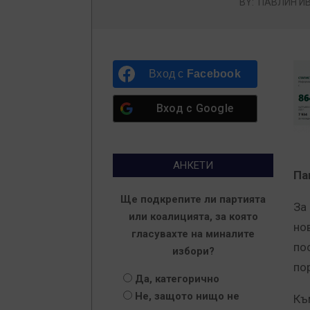
BY:
ПАВЛИН И
Вход с
Facebook
Вход с
Google
АНКЕТИ
Па
Ще подкрепите ли партията
За
или коалицията, за която
но
гласувахте на миналите
по
избори?
по
Да, категорично
Не, защото нищо не
Къ