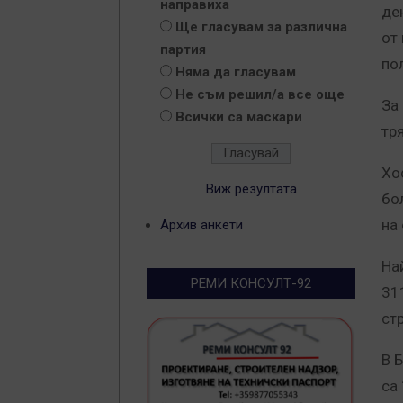
направиха
де
Ще гласувам за различна
от
партия
по
Няма да гласувам
Не съм решил/а все още
За
Всички са маскари
тр
Хо
Виж резултата
бо
на
Архив анкети
На
РЕМИ КОНСУЛТ-92
31
стр
В 
са