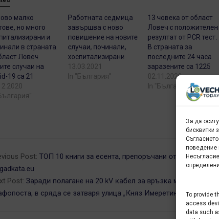
ово малко
Работната седмица
13 човека от област
тове, но много
завършва с ново
Ловеч с положителен
питализирани и
повишение на новите
резултат от PCR тест.
инали в страната.
случаи, починали,
В страната за
бласт Ловеч
хоспитализирани
последните 24 часа
ите случаи на
13.03.2021
заразените са 1225
id-19 са 21
In "България"
02.11.2020
12.2020
In "България"
"България"
За да осиг
бисквитки 
Съгласието
0-
поведение 
evious Post:
ТОП 10 книги за есента, препоръчани от книжарниц
Несъгласие
определени
gadkata.eu
xt Post:
Заради полагане на 20 kV кабел за връзка между два
афопоста, в сряда се затваря улица „Княз Имеретински “
To provide t
access devic
data such as