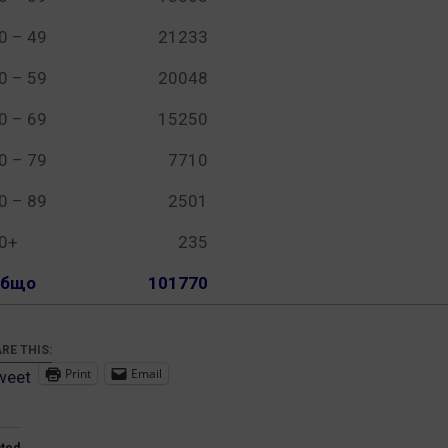
0 – 49
21233
0 – 59
20048
0 – 69
15250
0 – 79
7710
0 – 89
2501
0+
235
бщо
101770
RE THIS:
Print
Email
weet
ated