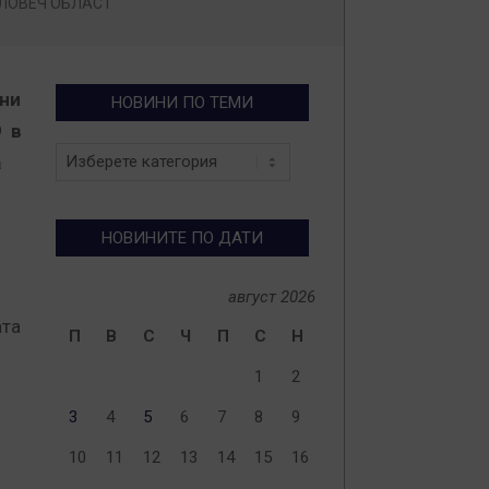
ЛОВЕЧ ОБЛАСТ
ни
НОВИНИ ПО ТЕМИ
9 в
Новини
а
по
теми
НОВИНИТЕ ПО ДАТИ
август 2026
ата
П
В
С
Ч
П
С
Н
1
2
3
4
5
6
7
8
9
10
11
12
13
14
15
16