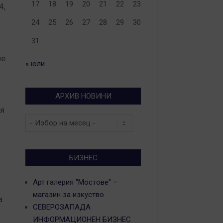
17
18
19
20
21
22
23
4,
24
25
26
27
28
29
30
31
не
« юли
АРХИВ НОВИНИ
ия
Архив
новини
БИЗНЕС
Арт галерия "Мостове" –
магазин за изкуство
а
СЕВЕРОЗАПАДА
ИНФОРМАЦИОНЕН БИЗНЕС