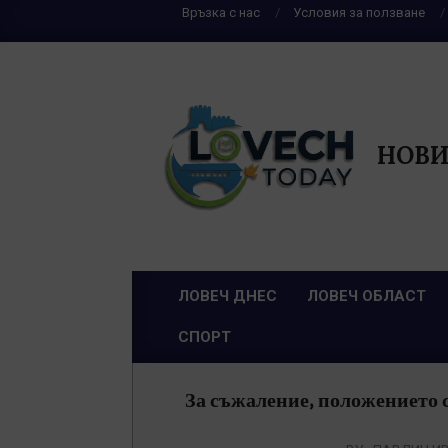
Skip
Връзка с нас
Условия за ползване
to
content
НОВИ
ЛОВЕЧ ДНЕС
ЛОВЕЧ ОБЛАСТ
Primary
СПОРТ
Navigation
Menu
За съжаление, положението ст