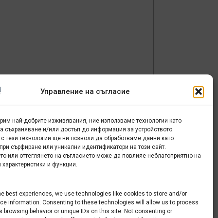
Управление на съгласие
урим най-добрите изживявания, ние използваме технологии като
за съхраняване и/или достъп до информация за устройството.
 с тези технологии ще ни позволи да обработваме данни като
при сърфиране или уникални идентификатори на този сайт.
а
то или оттеглянето на съгласието може да повлияе неблагоприятно на
 характеристики и функции.
he best experiences, we use technologies like cookies to store and/or
e information. Consenting to these technologies will allow us to process
 browsing behavior or unique IDs on this site. Not consenting or