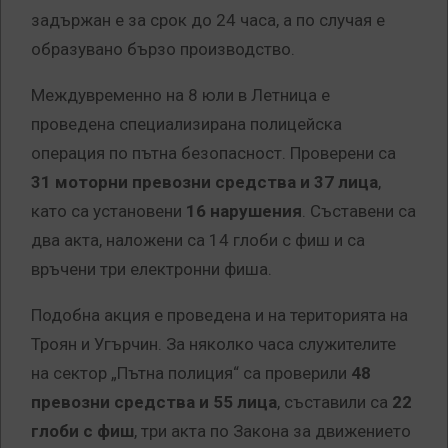
задържан е за срок до 24 часа, а по случая е
образувано бързо производство.
Междувременно на 8 юли в Летница е
проведена специализирана полицейска
операция по пътна безопасност. Проверени са
31 моторни превозни средства и 37 лица
,
като са установени
16 нарушения
. Съставени са
два акта, наложени са 14 глоби с фиш и са
връчени три електронни фиша.
Подобна акция е проведена и на територията на
Троян и Угърчин. За няколко часа служителите
на сектор „Пътна полиция“ са проверили
48
превозни средства и 55 лица
, съставили са
22
глоби с фиш
, три акта по Закона за движението