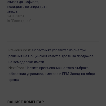
спират да шофират,
полицията не спира да ги
хваща
24.03.2023
In "Ловеч днес"
2026-
07-
Previous Post:
Областният управител върна три
09
решения на Общинския съвет в Троян за продажба
на земеделски имоти
Next Post:
Честите прекъсвания на тока събраха
областния управител, кметове и ЕРМ Запад на обща
среща
ВАШИЯТ КОМЕНТАР