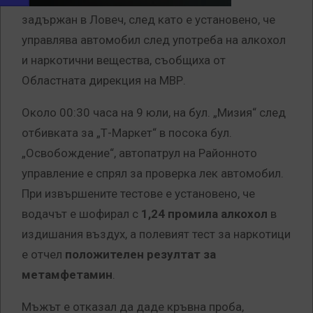
задържан в Ловеч, след като е установено, че
управлява автомобил след употреба на алкохол
и наркотични вещества, съобщиха от
Областната дирекция на МВР.
Около 00:30 часа на 9 юли, на бул. „Мизия“ след
отбивката за „Т-Маркет“ в посока бул.
„Освобождение“, автопатрул на Районното
управление е спрял за проверка лек автомобил.
При извършените тестове е установено, че
водачът е шофирал с
1,24 промила алкохол
в
издишания въздух, а полевият тест за наркотици
е отчел
положителен резултат за
метамфетамин
.
Мъжът е отказал да даде кръвна проба,