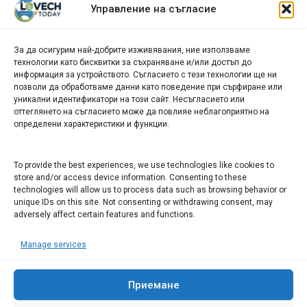
Управление на съгласие
новини
За да осигурим най-добрите изживявания, ние използваме
БИЗНЕС
технологии като бисквитки за съхраняване и/или достъп до
информация за устройството. Съгласието с тези технологии ще ни
Арт галерия "Мостове" – магазин за изкуство
позволи да обработваме данни като поведение при сърфиране или
уникални идентификатори на този сайт. Несъгласието или
СЕВЕРОЗАПАДА ИНФОРМАЦИОНЕН БИЗНЕС
оттеглянето на съгласието може да повлияе неблагоприятно на
ТУРИСТИЧЕСКИ КЛЪСТЕР
определени характеристики и функции.
ИНСТИТУЦИИ В ЛОВЕЧ
To provide the best experiences, we use technologies like cookies to
store and/or access device information. Consenting to these
technologies will allow us to process data such as browsing behavior or
Административен съд Ловеч
unique IDs on this site. Not consenting or withdrawing consent, may
Областна администрация Ловеч
adversely affect certain features and functions.
Община Ловеч
Manage services
ОДМВР Ловеч
Окръжен съд Ловеч
Районен съд Ловеч
Приемане