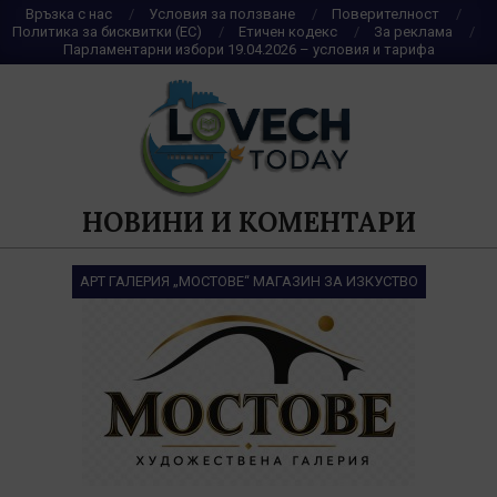
Skip
Връзка с нас
Условия за ползване
Поверителност
Политика за бисквитки (ЕС)
Етичен кодекс
За реклама
to
Парламентарни избори 19.04.2026 – условия и тарифа
content
НОВИНИ И КОМЕНТАРИ
АРТ ГАЛЕРИЯ „МОСТОВЕ“ МАГАЗИН ЗА ИЗКУСТВО