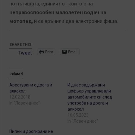
по пътищата, единият от които е на
неправоспособен малолетен водач на
мотопед
, и са връчили два електронни фиша.
SHARE THIS:
Print
Email
Tweet
Related
Арестувани с дрога и
И днес задържани
алкохол
шофьор управлявали
12.02.2018
автомобилите си след
In "Ловеч днес"
употреба на дрога и
алкохол
16.05.2023
In "Ловеч днес"
Пияни и дрогирани не