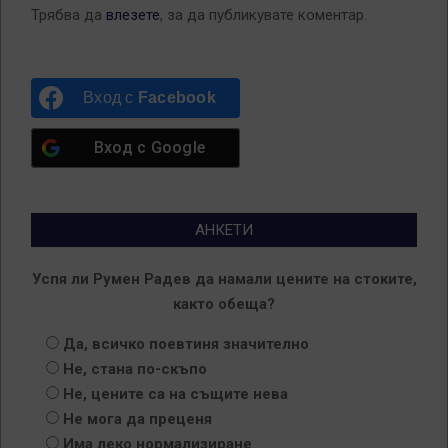
Трябва да
влезете
, за да публикувате коментар.
Вход с
Facebook
Вход с
Google
АНКЕТИ
Успя ли Румен Радев да намали цените на стоките,
както обеща?
Да, всичко поевтиня значително
Не, стана по-скъпо
Не, цените са на същите нева
Не мога да преценя
Има леко нормализиране