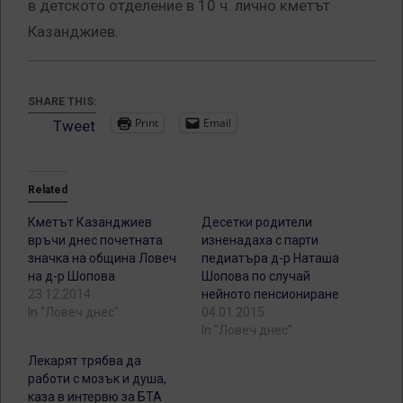
в детското отделение в 10 ч. лично кметът
Казанджиев.
SHARE THIS:
Print
Email
Tweet
Related
Кметът Казанджиев
Десетки родители
връчи днес почетната
изненадаха с парти
значка на община Ловеч
педиатъра д-р Наташа
на д-р Шопова
Шопова по случай
23.12.2014
нейното пенсиониране
In "Ловеч днес"
04.01.2015
In "Ловеч днес"
Лекарят трябва да
работи с мозък и душа,
каза в интервю за БТА