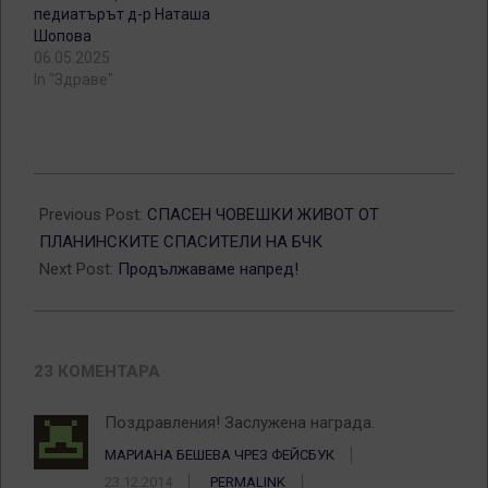
педиатърът д-р Наташа
Шопова
06.05.2025
In "Здраве"
2014-
12-
Previous Post:
СПАСЕН ЧОВЕШКИ ЖИВОТ ОТ
22
ПЛАНИНСКИТЕ СПАСИТЕЛИ НА БЧК
Next Post:
Продължаваме напред!
23 КОМЕНТАРА
Поздравления! Заслужена награда.
МАРИАНА БЕШЕВА ЧРЕЗ ФЕЙСБУК
23.12.2014
PERMALINK