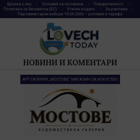
Skip
Връзка с нас
Условия за ползване
Поверителност
Политика за бисквитки (ЕС)
Етичен кодекс
За реклама
to
Парламентарни избори 19.04.2026 – условия и тарифа
content
НОВИНИ И КОМЕНТАРИ
АРТ ГАЛЕРИЯ „МОСТОВЕ“ МАГАЗИН ЗА ИЗКУСТВО