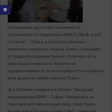
Казанджиев удостоява началника на
отделението по педиатрия в МБАЛ „Проф. д-р П.
Стоянов“ – Ловеч, д-р Наташа Шопова с
почетната значка на община Ловеч, съобщават
от градската администрация. Отличието й се
присъжда за принос в областта на
здравеопазването, за всеотдайността и грижата
към децата и семействата на Ловеч.
Д-р Шопова е родена е в Петрич. Завършва
медицина във ВМИ – София. Лекарската си
практика започва в родния град, след това в
болницата в Угърчин, а през 1980 г. вече е на