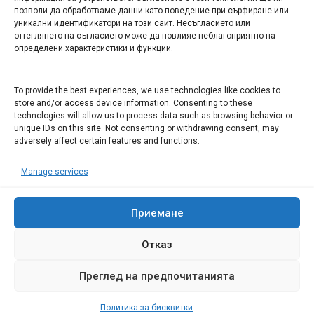
Арт галерия "Мостове" – магазин за изкуство
позволи да обработваме данни като поведение при сърфиране или
уникални идентификатори на този сайт. Несъгласието или
СЕВЕРОЗАПАДА ИНФОРМАЦИОНЕН БИЗНЕС
оттеглянето на съгласието може да повлияе неблагоприятно на
ТУРИСТИЧЕСКИ КЛЪСТЕР
определени характеристики и функции.
ИНСТИТУЦИИ В ЛОВЕЧ
To provide the best experiences, we use technologies like cookies to
store and/or access device information. Consenting to these
technologies will allow us to process data such as browsing behavior or
Административен съд Ловеч
unique IDs on this site. Not consenting or withdrawing consent, may
Областна администрация Ловеч
adversely affect certain features and functions.
Община Ловеч
Manage services
ОДМВР Ловеч
Окръжен съд Ловеч
Районен съд Ловеч
Приемане
Отказ
Преглед на предпочитанията
© 2008 Ловеч днес - новини и коментари Сайтът е собственост на
"Иванов Комюникейшънс" ЕООД Всички права запазени
Политика за бисквитки