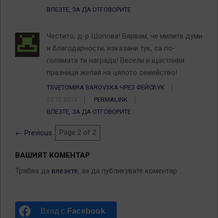
ВЛЕЗТЕ, ЗА ДА ОТГОВОРИТЕ
Честито, д-р Шопова! Вярвам, че милите думи
и благодарности, изказани тук, са по-
голямата ти награда! Весели и щастливи
празници желая на цялото семейство!
TSVETOMIRA BAROVSKA ЧРЕЗ ФЕЙСБУК
23.12.2014
PERMALINK
ВЛЕЗТЕ, ЗА ДА ОТГОВОРИТЕ
Comments
← Previous
Page 2 of 2
Navigation
ВАШИЯТ КОМЕНТАР
Трябва да
влезете
, за да публикувате коментар.
Вход с
Facebook