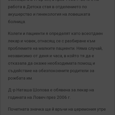
работа в Детска стая в отделението по
акушерство и гинекология на ловешката
болница.
Колеги и пациенти я определят като всеотдаен
лекар и човек, отнасящ се с разбиране към
проблемите на малките пациенти. Няма случай,
независимо от деня и часа, в който тя да е
отказала да окаже необходимата помощ и
съдействие на обезпокоените родители за
рожбата им.
Д-р Наташа Шопова е обявена за лекар на
годината на Ловеч през 2006 г.
Почетната значка ще й връчи на церемония утре