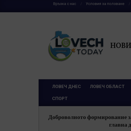
Skip
Връзка с нас
Условия за ползване
to
content
НОВИ
ЛОВЕЧ ДНЕС
ЛОВЕЧ ОБЛАСТ
Primary
СПОРТ
Navigation
Menu
Доброволното формирование за
главна 