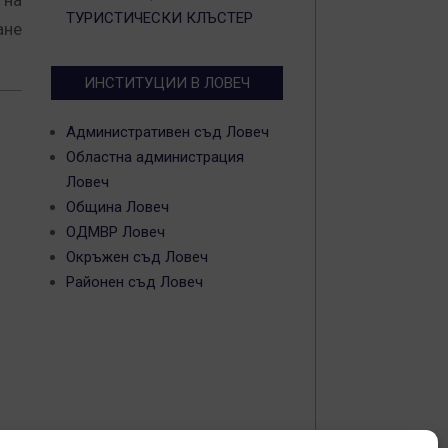
 на
ТУРИСТИЧЕСКИ КЛЪСТЕР
ане
ИНСТИТУЦИИ В ЛОВЕЧ
Административен съд Ловеч
Областна администрация
Ловеч
Община Ловеч
ОДМВР Ловеч
Окръжен съд Ловеч
Районен съд Ловеч