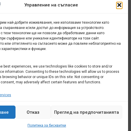
Управление на съгласие
урим най-добрите изживявания, ние използваме технологии като
за съхраняване и/или достъп до информация за устройството.
 с тези технологии ще ни позволи да обработваме данни като
при сърфиране или уникални идентификатори на този сайт.
то или оттеглянето на съгласието може да повлияе неблагоприятно на
 характеристики и функции.
he best experiences, we use technologies like cookies to store and/or
e information. Consenting to these technologies will allow us to process
 browsing behavior or unique IDs on this site. Not consenting or
 consent, may adversely affect certain features and functions.
rvices
мане
Отказ
Преглед на предпочитанията
Политика за бисквитки
Всички права запазени