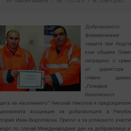
BY:
ПАВЛИН ИВАНОВ
ON:
11.02.2015
IN:
ЛОВЕЧ ДНЕС
Доброволното
формирование 
защита при бедст
към община Лове
наградено с грам
от директора 
главна дирекц
„Пожарна
безопасност
щита на населението“ Николай Николов и председателя
ционалната асоциация на доброволците в Републ
лгария Иван Видоловски. Призът е за успешното участи
нкурс по случай Международния ден на доброволеца и