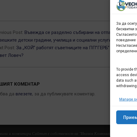
За да осиг
5-
бисквитки 
evious Post:
Въвежда се разделно събирани на отпадъците в
Съгласието
вешките детски градини, училища и социални услуги
поведение 
Несъгласие
xt Post:
За „КОЙ” работят съветниците на ПП”ГЕРБ” в общински
определени
вет Ловеч?
To provide t
access devic
data such as
ШИЯТ КОМЕНТАР
withdrawing
ябва да
влезете
, за да публикувате коментар.
Manage se
Прие
новини и коментари Сайтът е собственост на "Иванов Комюникейшънс" ЕООД 