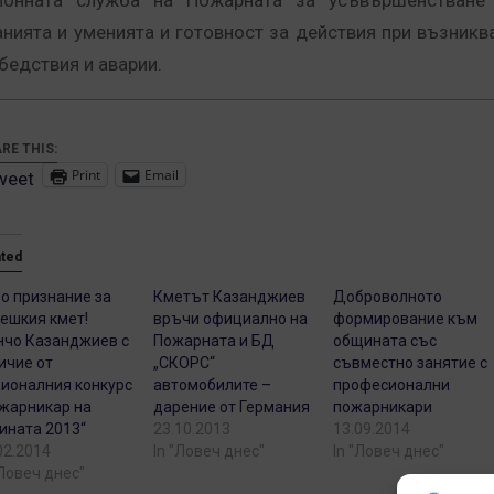
йонната служба на Пожарната за усъвършенстване
анията и уменията и готовност за действия при възникв
 бедствия и аварии.
RE THIS:
Print
Email
weet
ated
о признание за
Кметът Казанджиев
Доброволното
ешкия кмет!
връчи официално на
формирование към
чо Казанджиев с
Пожарната и БД
общината със
ичие от
„СКОРС“
съвместно занятие с
ионалния конкурс
автомобилите –
професионални
жарникар на
дарение от Германия
пожарникари
ината 2013“
23.10.2013
13.09.2014
02.2014
In "Ловеч днес"
In "Ловеч днес"
"Ловеч днес"