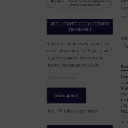
ра
зн
на
АБОНИРАЙТЕ СЕ ЗА НОВИНИ
ПО ИМЕЙЛ
SHA
Въведете своя имейл адрес, за
T
да се абонирате за "Ловеч днес"
и да получавате известия за
нови публикации по имейл.
Rel
Email
Нов
Address
лов
Мин
отл
Абониране
нац
„По
Join 17K other subscribers
год
24.
In 