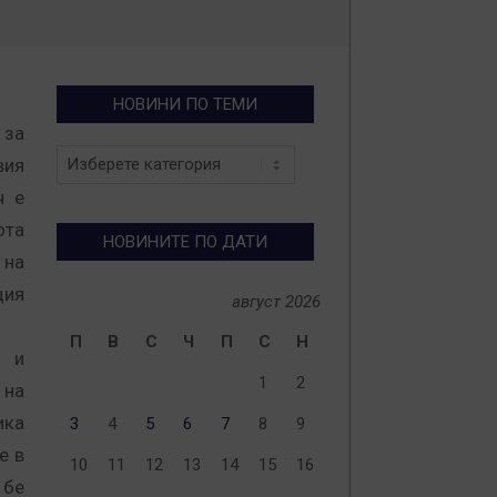
НОВИНИ ПО ТЕМИ
за
Новини
вия
по
ч е
теми
ота
НОВИНИТЕ ПО ДАТИ
на
ия
август 2026
П
В
С
Ч
П
С
Н
 и
1
2
 на
ика
3
4
5
6
7
8
9
е в
10
11
12
13
14
15
16
 бе