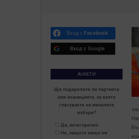
Вход с
Facebook
Вход с
Google
АНКЕТИ
Ще подкрепите ли партията
или коалицията, за която
гласувахте на миналите
за
избори?
На
Да, категорично
Бъ
Не, защото нищо не
ко