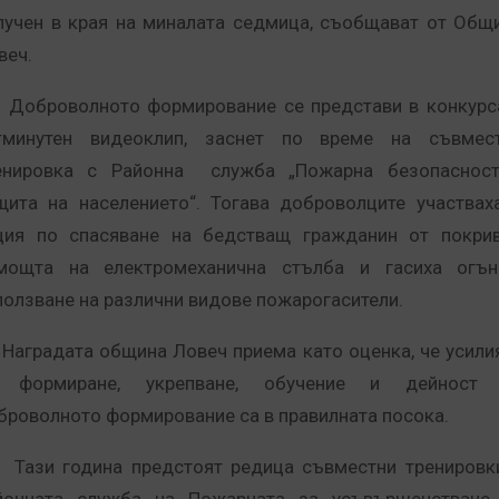
лучен в края на миналата седмица, съобщават от Общ
веч.
броволното формирование се представи в конкурс
тминутен видеоклип, заснет по време на съвмес
енировка с Районна служба „Пожарна безопаснос
щита на населението“.
Тогава доброволците участвах
ция по спасяване на бедстващ гражданин от покри
мощта на електромеханична стълба и гасиха огъ
ползване на различни видове пожарогасители.
градата община Ловеч приема като оценка, че усили
 формиране, укрепване, обучение и дейност
броволното формирование са в правилната посока.
зи година предстоят редица съвместни тренировк