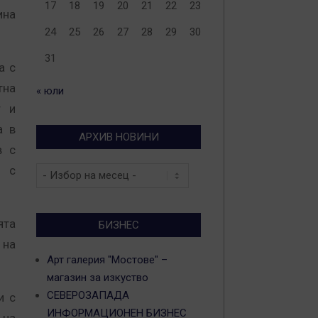
17
18
19
20
21
22
23
ина
24
25
26
27
28
29
30
31
а с
тна
« юли
т и
а в
АРХИВ НОВИНИ
в с
н с
Архив
новини
ята
БИЗНЕС
 на
Арт галерия "Мостове" –
магазин за изкуство
СЕВЕРОЗАПАДА
и с
ИНФОРМАЦИОНЕН БИЗНЕС