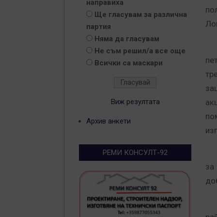
направиха
по
Ще гласувам за различна
Ло
партия
Няма да гласувам
До
Не съм решил/а все още
пе
Всички са маскари
тр
за
Виж резултата
ак
по
Архив анкети
из
На
РЕМИ КОНСУЛТ-92
за
до
Та