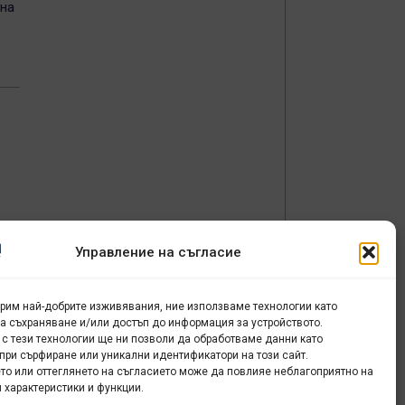
сна
Управление на съгласие
урим най-добрите изживявания, ние използваме технологии като
за съхраняване и/или достъп до информация за устройството.
 с тези технологии ще ни позволи да обработваме данни като
при сърфиране или уникални идентификатори на този сайт.
то или оттеглянето на съгласието може да повлияе неблагоприятно на
 характеристики и функции.
и