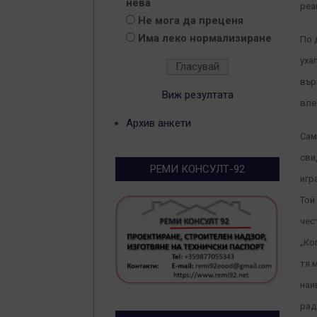
нева
реа
Не мога да преценя
Има леко нормализиране
По 
уха
вър
Виж резултата
вле
Архив анкети
Сам
сви
РЕМИ КОНСУЛТ-92
игр
Той
чес
„Ко
тя 
наи
рад