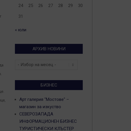
24
25
26
27
28
29
30
31
т
« юли
АРХИВ НОВИНИ
Архив
да
новини
о.
БИЗНЕС
це.
Арт галерия "Мостове" –
йце,
магазин за изкуство
СЕВЕРОЗАПАДА
ИНФОРМАЦИОНЕН БИЗНЕС
ТУРИСТИЧЕСКИ КЛЪСТЕР