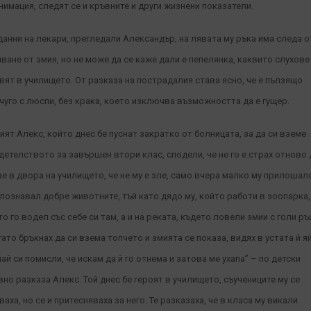
нимация, следят се и кръвните и други жизнени показатели.
данни на лекари, прегледали Александър, на лявата му ръка има следа о
пване от змия, но не може да се каже дали е пепелянка, каквито слухове
вят в училището. От разказа на пострадалия става ясно, че е пълзящо
чуго с люспи, без крака, което изключва възможността да е гущер.
ият Алекс, който днес бе пуснат закратко от болницата, за да си вземе
детелството за завършен втори клас, сподели, че не го е страх отново 
ае в двора на училището, че не му е зле, само вчера малко му прилошал
 познавал добре животните, тъй като дядо му, който работи в зоопарка,
то го водел със себе си там, а и на реката, където ловели змии с голи ръ
гато бръкнах да си взема топчето и змията се показа, видях в устата й я
май си помисли, че искам да й го отнема и затова ме ухапа” – по детски
вно разказа Алекс. Той днес бе героят в училището, съучениците му се
ваха, но се и притесняваха за него. Те разказаха, че в класа му викали