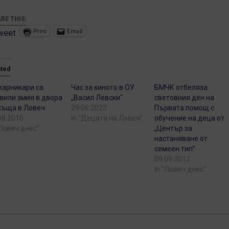
RE THIS:
Print
Email
weet
ated
арникари са
Час за киното в ОУ
БМЧК отбеляза
вили змия в двора
„Васил Левски“
световния ден на
къща в Ловеч
29.06.2023
Първата помощ с
08.2016
In "Децата на Ловеч"
обучение на деца от
"Ловеч днес"
„Център за
настаняване от
семеен тип”
09.09.2012
In "Ловеч днес"
2-