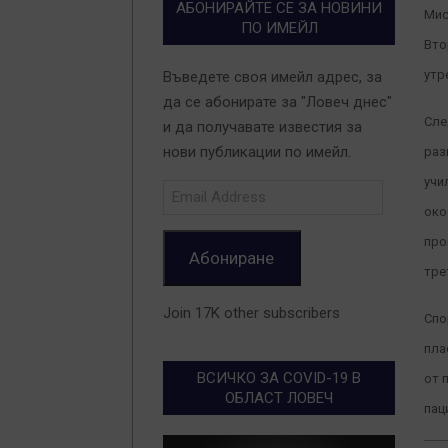
АБОНИРАЙТЕ СЕ ЗА НОВИНИ
Мис
ПО ИМЕЙЛ
Вто
утр
Въведете своя имейл адрес, за
да се абонирате за "Ловеч днес"
Сле
и да получавате известия за
нови публикации по имейл.
раз
учи
Email
Address
око
про
Абониране
тре
Join 17K other subscribers
Спо
пла
ВСИЧКО ЗА COVID-19 В
от 
ОБЛАСТ ЛОВЕЧ
пац