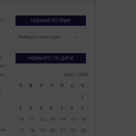
30
НОВИНИ ПО ТЕМИ
Новини
о
по
теми
т
.
НОВИНИТЕ ПО ДАТИ
я и
август 2026
то
П
В
С
Ч
П
С
Н
а
1
2
3
4
5
6
7
8
9
10
11
12
13
14
15
16
рви
17
18
19
20
21
22
23