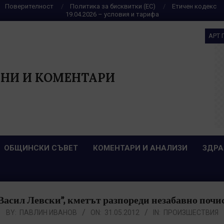
Поверителност
Политика за бисквитки (ЕС)
Етичен кодекс
19.04.2026 – условия и тарифа
АРТ 
НИ И КОМЕНТАРИ
ОБЩИНСКИ СЪВЕТ
КОМЕНТАРИ И АНАЛИЗИ
ЗДРА
Васил Левски”, кметът разпореди незабавно почи
BY:
ПАВЛИН ИВАНОВ
ON:
31.05.2012
IN:
ПРОИЗШЕСТВИЯ