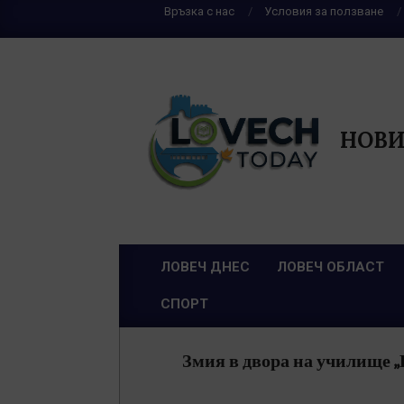
Skip
Връзка с нас
Условия за ползване
to
content
НОВИ
ЛОВЕЧ ДНЕС
ЛОВЕЧ ОБЛАСТ
Primary
СПОРТ
Navigation
Menu
Змия в двора на училище „