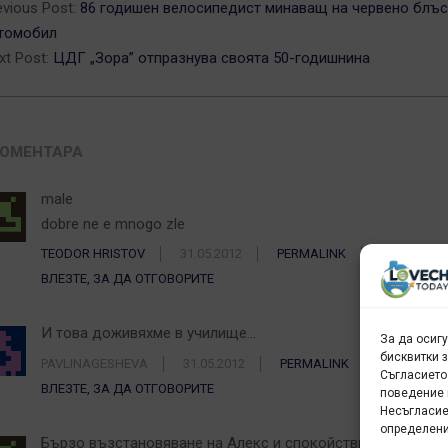
evious Post:
86 годишен велосипедист минаващ на червено блъ
томобил
xt Post:
ЦДГ „Зора” отпразнува своята 50-годишнина
КОМЕНТАРА
male
dobre ne e mnogo zle
TEODOR HRISTOV
31.05.2012
PERMALINK
ВЛЕЗТЕ, ЗА ДА ОТГОВОРИТЕ
И това доживяхме в училище…
За да осиг
бисквитки 
PAVLINAGESHEVA
31.05.2012
PERMALINK
Съгласието
ВЛЕЗТЕ, ЗА ДА ОТГОВОРИТЕ
поведение 
Несъгласие
определени
Бързо възстановяване на Алекс и спокойствие за Хриси 