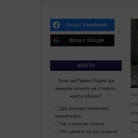
Вход с
Facebook
Вход с
Google
АНКЕТИ
Успя ли Румен Радев да
намали цените на стоките,
ког
както обеща?
под
Да, всичко поевтиня
пре
значително
лов
Не, стана по-скъпо
Не, цените са на същите
ток