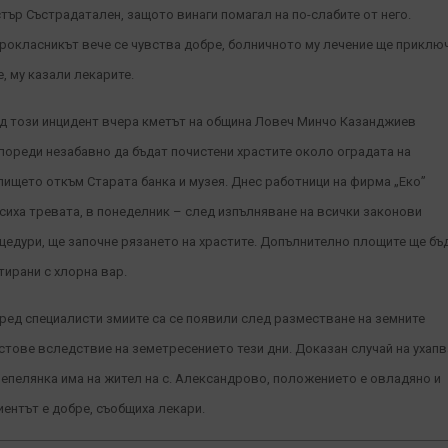
тър Състрадатален, защото винаги помагал на по-слабите от него.
рокласникът вече се чувства добре, болничното му лечение ще приклю
е, му казали лекарите.
д този инцидент вчера кметът на община Ловеч Минчо Казанджиев
пореди незабавно да бъдат почистени храстите около оградата на
лището откъм Старата банка и музея. Днес работници на фирма „Еко”
сиха тревата, в понеделник – след изпълняване на всички законови
цедури, ще започне рязането на храстите. Допълнително площите ще бъ
тирани с хлорна вар.
ред специалисти змиите са се появили след разместване на земните
стове вследствие на земетресението тези дни. Доказан случай на ухап
пепелянка има на жител на с. Александрово, положението е овладяно и
иентът е добре, съобщиха лекари.