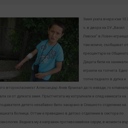
Змия ухапа вчера към 13.
ч. в двора на ОУ „Васил
Левски” в Ловеч играещ
там момче, съобщават о
пресцентъра на Общината
Децата били на занималн
играели на топчета. Едно
топче паднало в дупка и
ато второкласникът Александър Ачев бръкнал да го извади, го клъвнал
ала се от дупката змия. Пръстчетата му изтръпнали и след намесата на
подавателя детето незабавно било закарано в Спешното отделение на
ешката болница. Оттам е преведено в детско отделение в сектора по
сикология. Веднага му е направен противозмийски серум, в момента въ