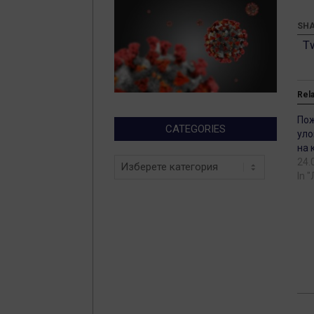
SHA
T
Rel
Пож
CATEGORIES
уло
на 
Categories
24.
In 
201