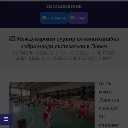
Primary
Последвайте ни
Navigation
Facebook
Viber
Menu
XII Международен турнир по минихандбал
събра млади състезатели в Ловеч
BY:
ПАВЛИН ИВАНОВ
ON:
19.05.2026
IN:
ЛОВЕЧ
ДНЕС
,
ДЕЦАТА НА ЛОВЕЧ
,
ЛОВЕЧ ОБЛАСТ
,
СПОРТ
На
16
май
в
Ловеч се
проведе
XII
издание