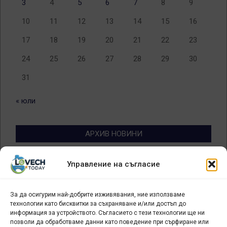
3
4
5
6
7
8
9
10
11
12
13
14
15
16
17
18
19
20
21
22
23
24
25
26
27
28
29
30
31
« юли
АРХИВ НОВИНИ
Архив
Управление на съгласие
новини
За да осигурим най-добрите изживявания, ние използваме
БИЗНЕС
технологии като бисквитки за съхраняване и/или достъп до
информация за устройството. Съгласието с тези технологии ще ни
Арт галерия "Мостове" – магазин за изкуство
позволи да обработваме данни като поведение при сърфиране или