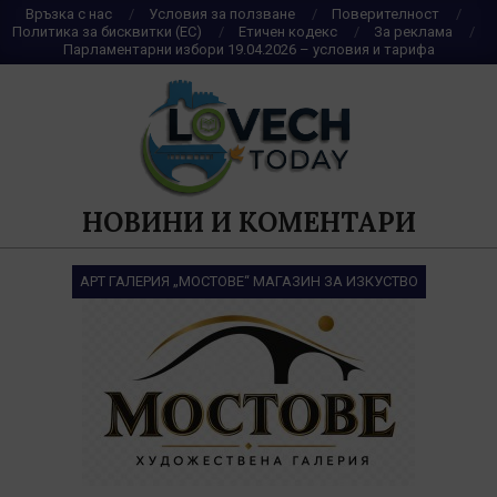
Skip
Връзка с нас
Условия за ползване
Поверителност
Политика за бисквитки (ЕС)
Етичен кодекс
За реклама
to
Парламентарни избори 19.04.2026 – условия и тарифа
content
НОВИНИ И КОМЕНТАРИ
АРТ ГАЛЕРИЯ „МОСТОВЕ“ МАГАЗИН ЗА ИЗКУСТВО