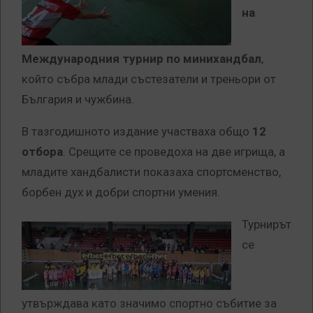
на
Международния турнир по минихандбал
,
който събра млади състезатели и треньори от
България и чужбина.
В тазгодишното издание участваха общо
12
отбора
. Срещите се проведоха на две игрища, а
младите хандбалисти показаха спортсменство,
борбен дух и добри спортни умения.
Турнирът
се
утвърждава като значимо спортно събитие за