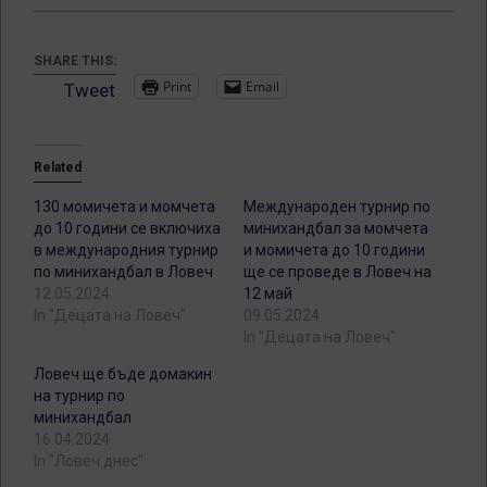
SHARE THIS:
Print
Email
Tweet
Related
130 момичета и момчета
Международен турнир по
до 10 години се включиха
минихандбал за момчета
в международния турнир
и момичета до 10 години
по минихандбал в Ловеч
ще се проведе в Ловеч на
12.05.2024
12 май
In "Децата на Ловеч"
09.05.2024
In "Децата на Ловеч"
Ловеч ще бъде домакин
на турнир по
минихандбал
16.04.2024
In "Ловеч днес"