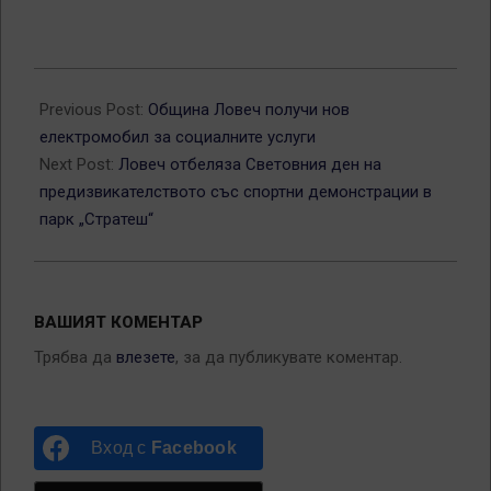
2026-
05-
Previous Post:
Община Ловеч получи нов
19
електромобил за социалните услуги
Next Post:
Ловеч отбеляза Световния ден на
предизвикателството със спортни демонстрации в
парк „Стратеш“
ВАШИЯТ КОМЕНТАР
Трябва да
влезете
, за да публикувате коментар.
Вход с
Facebook