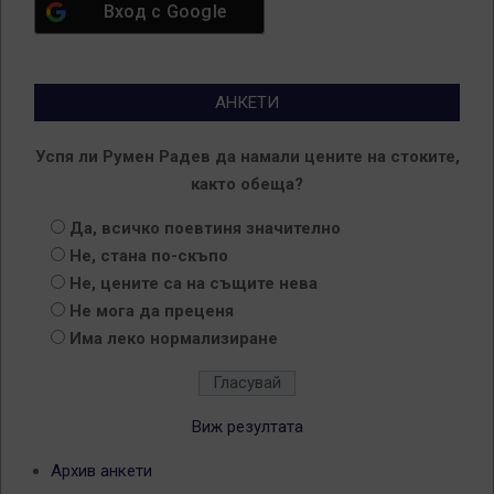
Вход с
Google
АНКЕТИ
Успя ли Румен Радев да намали цените на стоките,
както обеща?
Да, всичко поевтиня значително
Не, стана по-скъпо
Не, цените са на същите нева
Не мога да преценя
Има леко нормализиране
Виж резултата
Архив анкети