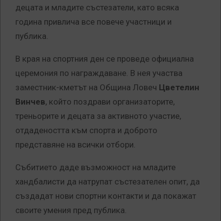
децата и младите състезатели, като всяка
година привлича все повече участници и
публика.
В края на спортния ден се проведе официална
церемония по награждаване. В нея участва
заместник-кметът на Община Ловеч
Цветелин
Винчев
, който поздрави организаторите,
треньорите и децата за активното участие,
отдадеността към спорта и доброто
представяне на всички отбори.
Събитието даде възможност на младите
хандбалисти да натрупат състезателен опит, да
създадат нови спортни контакти и да покажат
своите умения пред публика.