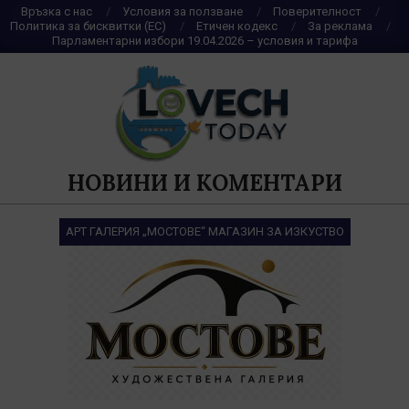
Skip
Връзка с нас
Условия за ползване
Поверителност
Политика за бисквитки (ЕС)
Етичен кодекс
За реклама
to
Парламентарни избори 19.04.2026 – условия и тарифа
content
НОВИНИ И КОМЕНТАРИ
АРТ ГАЛЕРИЯ „МОСТОВЕ“ МАГАЗИН ЗА ИЗКУСТВО