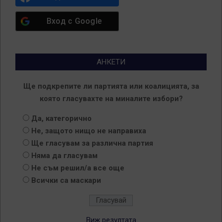
Вход с
Google
АНКЕТИ
Ще подкрепите ли партията или коалицията, за
която гласувахте на миналите избори?
Да, категорично
Не, защото нищо не направиха
Ще гласувам за различна партия
Няма да гласувам
Не съм решил/а все още
Всички са маскари
Виж резултата