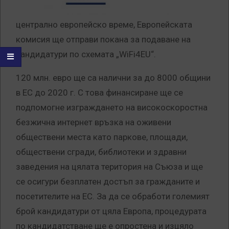
централно европейско време, Европейската
комисия ще отправи покана за подаване на
кандидатури по схемата „WiFi4EU“.
120 млн. евро ще са налични за до 8000 общини
в ЕС до 2020 г. С това финансиране ще се
подпомогне изграждането на високоскоростна
безжична интернет връзка на оживени
обществени места като паркове, площади,
обществени сгради, библиотеки и здравни
заведения на цялата територия на Съюза и ще
се осигури безплатен достъп за гражданите и
посетителите на ЕС. За да се обработи големият
брой кандидатури от цяла Европа, процедурата
по кандидатстване ще е опростена и изцяло