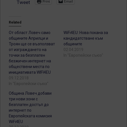
Print
Email
Tweet
Related
От област Ловеч само
WiFi4EU: Нова покана за
общините Априлци и
кандидатстване към
Троян ще се възползват
общините
от изграждането на
02.04.2019
точки за безплатен
In "Европейски съюз"
безжичен интернет на
обществени места по
инициативата WIFI4EU
09.12.2018
In "Европейски съюз"
Община Ловеч добави
три нови зони с
безплатен достъп до
интернет по
Европейската комисия
WiFi4EU