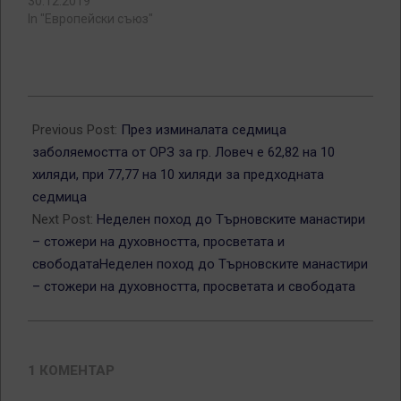
30.12.2019
In "Европейски съюз"
2018-
11-
Previous Post:
През изминалата седмица
05
заболяемостта от ОРЗ за гр. Ловеч е 62,82 на 10
хиляди, при 77,77 на 10 хиляди за предходната
седмица
Next Post:
Неделен поход до Търновските манастири
– стожери на духовността, просветата и
свободатаНеделен поход до Търновските манастири
– стожери на духовността, просветата и свободата
1 КОМЕНТАР