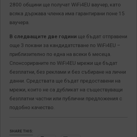
2800 общини ще получат WiFi4EU ваучер, като
всяка държава членка има гарантирани поне 15
ваучера.
В следващите две години
ще бъдат отправени
още 3 покани за кандидатстване по WiFi4EU –
приблизително по една на всеки 6 месеца.
Спонсорираните по WiFi4EU мрежи ще бъдат
безплатни, без реклами и без събиране на лични
данни. Средствата ще бъдат предоставени на
мрежи, които не са дубликат на съществуващи
безплатни частни или публични предложения с
подобно качество.
SHARE THIS: