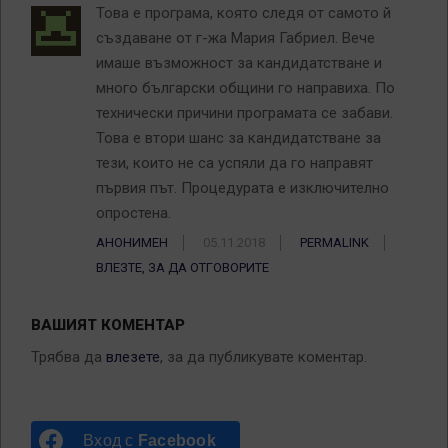
Това е програма, която следя от самото й
създаване от г-жа Мария Габриел. Вече
имаше възможност за кандидатстване и
много български общини го направиха. По
технически причини програмата се забави.
Това е втори шанс за кандидатстване за
тези, които не са успяли да го направят
първия път. Процедурата е изключително
опростена.
АНОНИМЕН
05.11.2018
PERMALINK
ВЛЕЗТЕ, ЗА ДА ОТГОВОРИТЕ
ВАШИЯТ КОМЕНТАР
Трябва да
влезете
, за да публикувате коментар.
Вход с
Facebook