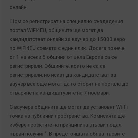
онлайн.
Щом се регистрират на специално създадения
портал WiFi4EU, общините ще могат да
кандидатстват онлайн за ваучер до 15000 евро
по WiFi4EU схемата с един клик. Досега повече
от 1 на всеки 5 общини от цяла Европа са се
регистрирали. Общините, които не са се
регистрирали, но искат да кандидатстват за
ваучер все още могат да го сторят на портала до
отваряне на кандидатурите на 7 ноември.
С ваучера общините ще могат да установят Wi-Fi
точка на публични пространства. Комисията ще
избере проектите на принципипа „първи подал,
първи получил“. В предстоящата обява първите