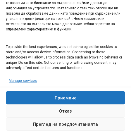
технологии като бисквитки за съхраняване и/или достъп до
информация за устройството. Съгласието с тези технологии ще ни
Арт галерия "Мостове" – магазин за изкуство
позволи да обработваме данни като поведение при сърфиране или
уникални идентификатори на този сайт. Несъгласието или
СЕВЕРОЗАПАДА ИНФОРМАЦИОНЕН БИЗНЕС
оттеглянето на съгласието може да повлияе неблагоприятно на
ТУРИСТИЧЕСКИ КЛЪСТЕР
определени характеристики и функции.
ИНСТИТУЦИИ В ЛОВЕЧ
To provide the best experiences, we use technologies like cookies to
store and/or access device information. Consenting to these
technologies will allow us to process data such as browsing behavior or
Административен съд Ловеч
unique IDs on this site. Not consenting or withdrawing consent, may
adversely affect certain features and functions.
Областна администрация Ловеч
Община Ловеч
Manage services
ОДМВР Ловеч
Окръжен съд Ловеч
Районен съд Ловеч
Приемане
Отказ
Преглед на предпочитанията