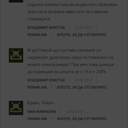
отделно компютъра ми върви като бракуван
трактор в неорана нива като ти извикам
страницата.
ВЛАДИМИР ХРИСТОВ
24.02.2013
PERMALINK
ВЛЕЗТЕ, ЗА ДА ОТГОВОРИТЕ
М да! Някой ще постави сметките се
надписват драстично след поставянето на
новите електромери? При мен това доведе
до корекция на цената не с 14 а с 250%.
ВЛАДИМИР ХРИСТОВ
24.02.2013
PERMALINK
ВЛЕЗТЕ, ЗА ДА ОТГОВОРИТЕ
Браво, Ловеч
EMA MARINOWA
24.02.2013
PERMALINK
ВЛЕЗТЕ, ЗА ДА ОТГОВОРИТЕ