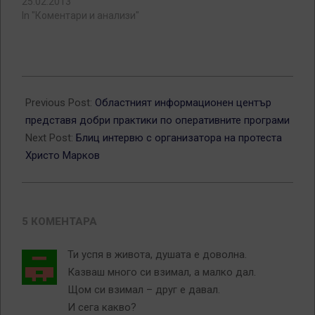
25.02.2013
In "Коментари и анализи"
2013-
02-
Previous Post:
Областният информационен център
24
представя добри практики по оперативните програми
Next Post:
Блиц интервю с организатора на протеста
Христо Марков
5 КОМЕНТАРА
Ти успя в живота, душата е доволна.
Казваш много си взимал, а малко дал.
Щом си взимал – друг е давал.
И сега какво?