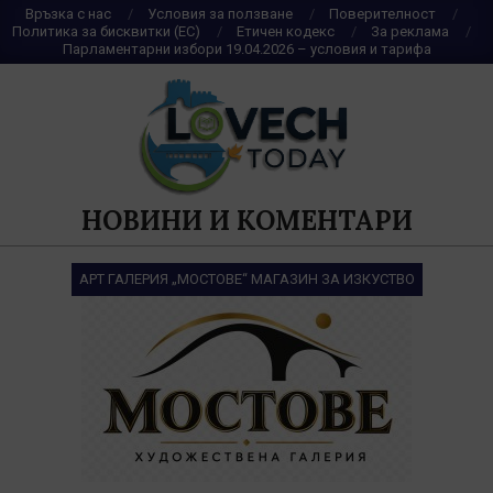
Skip
Връзка с нас
Условия за ползване
Поверителност
Политика за бисквитки (ЕС)
Етичен кодекс
За реклама
to
Парламентарни избори 19.04.2026 – условия и тарифа
content
НОВИНИ И КОМЕНТАРИ
АРТ ГАЛЕРИЯ „МОСТОВЕ“ МАГАЗИН ЗА ИЗКУСТВО