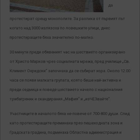
да
протестират срещу монополите. За разлика от първият път
когато над 3000 излязоха по ловешките улици, днес
протестиращите бяха значително по-малко.
30 минути преди обявеният час на шествието организирано
от Христо Марков чрез социалната мрежа, пред училище „Св.
Климент Охридски“ започнаха да се събират хора. Около 12.00
часа се появи малката групата, която беше най-активна и
преди седмица и поведе шествието начело с националния
трибагреник и скандирания „Мафия“ и „изЧЕЗвайте“.
Участниците в началото бяха не-повече от 700-800 души. След
като протестиращите преминаха през пешеходната зона и
Градската градина, подминаха Областна администрация и