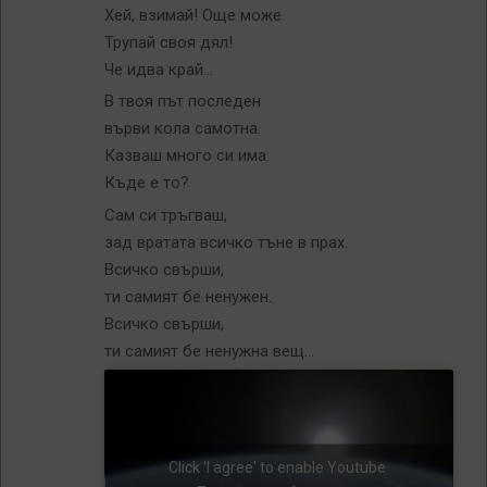
Хей, взимай! Още може.
Трупай своя дял!
Че идва край…
В твоя път последен
върви кола самотна.
Казваш много си има.
Къде е то?
Сам си тръгваш,
зад вратата всичко тъне в прах.
Всичко свърши,
ти самият бе ненужен.
Всичко свърши,
ти самият бе ненужна вещ…
Click 'I agree' to enable Youtube