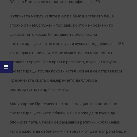
Община Ловеч и се отправиха към офиса на ЧЕЗ.
В уличката между Халите и Алфа банк шествието беше
спряно от невъоръжени полицаи, които не носеха нито
щитове, нито каски. От полицията обясниха на
протестиращите, че не могат да ги пуснат пред офиса на ЧЕЗ,
като една от причините е, че няма уточнен маршрут от
организаторите. След кратък разговор, водещата група
протестиращи тръгна покрай хотел Ловеч и се отправи към
Пресечената скала с намерението да блокира
околовръстното при Генимекс.
Малко преди Пресечената скала полицията отново спря
протестиращите, като обясни, че не може да ги пусне да
блокират пътя. Отново се размениха реплики и обяснения,
като важно е да отбележим, че тонът и от двете страни беше