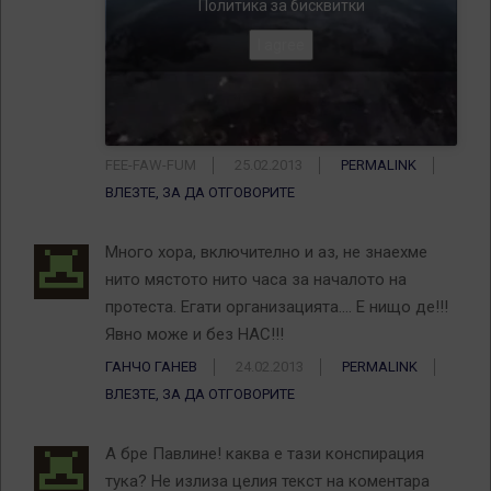
Политика за бисквитки
I agree
FEE-FAW-FUM
25.02.2013
PERMALINK
ВЛЕЗТЕ, ЗА ДА ОТГОВОРИТЕ
Много хора, включително и аз, не знаехме
нито мястото нито часа за началото на
протеста. Егати организацията…. Е нищо де!!!
Явно може и без НАС!!!
ГАНЧО ГАНЕВ
24.02.2013
PERMALINK
ВЛЕЗТЕ, ЗА ДА ОТГОВОРИТЕ
А бре Павлине! каква е тази конспирация
тука? Не излиза целия текст на коментара