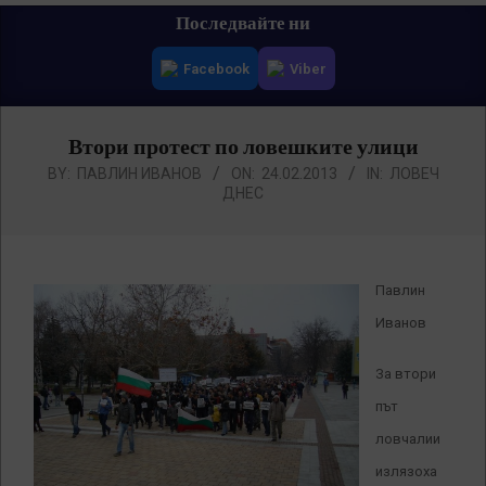
Primary
Последвайте ни
Navigation
Facebook
Viber
Menu
Втори протест по ловешките улици
BY:
ПАВЛИН ИВАНОВ
ON:
24.02.2013
IN:
ЛОВЕЧ
ДНЕС
Павлин
Иванов
За втори
път
ловчалии
излязоха