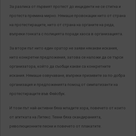
За разлика от първият протест до инциденти не се стигна и
протеста премина мирно. Нямаше провокации нито от страна
на протестиращите, нито от страна на органите на реда,
въпреки гонката с полицията поради хаоса в организацията.
За втори път нито един оратор не заяви някакви искания,
нито конкретни предложения, затова се наложи да се търси
организатора, който да съобщи какви са конкретните
искания. Нямаше озвучаване, въпреки призивите за по-добра
организация и предложенията помощ от симпатизанти на
протестиращите във Фейсбук.
И този път най-активни бяха младите хора, повечето от които
от агитката на Литекс. Техни бяха скандиранията,
революционните песни и повечето от плакатите.