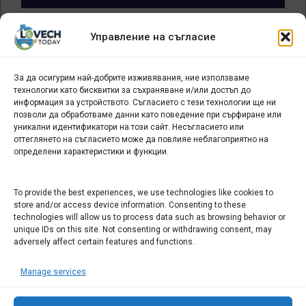
Архив
Управление на съгласие
новини
За да осигурим най-добрите изживявания, ние използваме
БИЗНЕС
технологии като бисквитки за съхраняване и/или достъп до
информация за устройството. Съгласието с тези технологии ще ни
Арт галерия "Мостове" – магазин за изкуство
позволи да обработваме данни като поведение при сърфиране или
уникални идентификатори на този сайт. Несъгласието или
СЕВЕРОЗАПАДА ИНФОРМАЦИОНЕН БИЗНЕС
оттеглянето на съгласието може да повлияе неблагоприятно на
ТУРИСТИЧЕСКИ КЛЪСТЕР
определени характеристики и функции.
ИНСТИТУЦИИ В ЛОВЕЧ
To provide the best experiences, we use technologies like cookies to
store and/or access device information. Consenting to these
technologies will allow us to process data such as browsing behavior or
Административен съд Ловеч
unique IDs on this site. Not consenting or withdrawing consent, may
adversely affect certain features and functions.
Областна администрация Ловеч
Община Ловеч
Manage services
ОДМВР Ловеч
Окръжен съд Ловеч