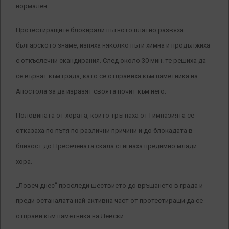
нормален.
Протестиращите блокирали пътното платно развяха
българското знаме, изпяха няколко пъти химна и продължиха
с откъслечни скандирания. След около 30 мин. те решиха да
се върнат към града, като се отправиха към паметника на
Апостола за да изразят своята почит към него.
Половината от хората, които тръгнаха от Гимназията се
отказаха по пътя по различни причини и до блокадата в
близост до Пресечената скала стигнаха предимно млади
хора.
„Ловеч днес“ проследи шествието до връщането в града и
преди останалата най-активна част от протестиращи да се
отправи към паметника на Левски.