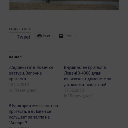
SHARE THIS:
Print
Email
Tweet
Related
„Седянката“ в Ловеч се
Внушителен протест в
разтури. Започна
Ловеч! 3-4000 души
протеста
излязоха от домовете за
18.06.2013
да покажат своя гняв!
In "Ловеч днес"
17.02.2013
In "Ловеч днес"
В България ечи гласът на
протеста, а в Ловеч се
ослушват за залпа на
“Аврора”!