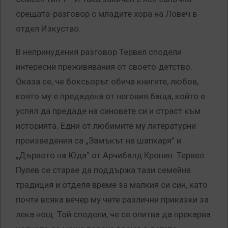
срещата-разговор с младите хора на Ловеч в
отдел Изкуство.
В непринудения разговор Тервел сподели
интересни преживявания от своето детство.
Оказа се, че боксьорът обича книгите, любов,
която му е предадена от неговия баща, който е
успял да предаде на синовете си и страст към
историята. Едни от любимите му литературни
произведения са „Замъкът на шапкаря” и
„Дървото на Юда” от Арчибалд Кронин. Тервел
Пулев се старае да поддържа тази семейна
традиция и отделя време за малкия си син, като
почти всяка вечер му чете различни приказки за
лека нощ. Той сподели, че се опитва да прекарва