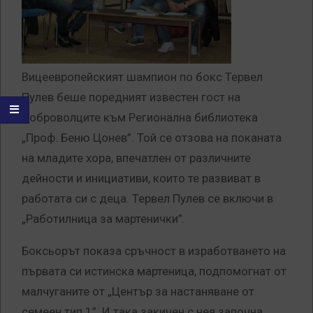
Вицеевропейският шампион по бокс Тервел
Пулев беше поредният известен гост на
доброволците към Регионална библиотека
„Проф. Беню Цонев”. Той се отзова на поканата
на младите хора, впечатлен от различните
дейности и инициативи, които те развиват в
работата си с деца. Тервел Пулев се включи в
„Работилница за мартенички”.
Боксьорът показа сръчност в изработването на
първата си истинска мартеница, подпомогнат от
малчуганите от „Център за настаняване от
семеен тип 1”. И така закичен с нея започна