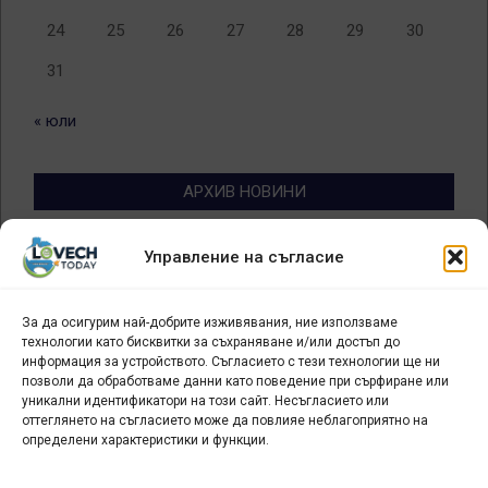
24
25
26
27
28
29
30
31
« юли
АРХИВ НОВИНИ
Архив
Управление на съгласие
новини
За да осигурим най-добрите изживявания, ние използваме
БИЗНЕС
технологии като бисквитки за съхраняване и/или достъп до
информация за устройството. Съгласието с тези технологии ще ни
Арт галерия "Мостове" – магазин за изкуство
позволи да обработваме данни като поведение при сърфиране или
уникални идентификатори на този сайт. Несъгласието или
СЕВЕРОЗАПАДА ИНФОРМАЦИОНЕН БИЗНЕС
оттеглянето на съгласието може да повлияе неблагоприятно на
ТУРИСТИЧЕСКИ КЛЪСТЕР
определени характеристики и функции.