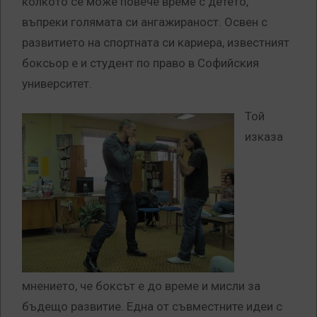
колкото се може повече време с детето,
въпреки голямата си ангажираност. Освен с
развитието на спортната си кариера, известният
боксьор е и студент по право в Софийския
университет.
Той
изказа
мнението, че боксът е до време и мисли за
бъдещо развитие. Една от съвместните идеи с