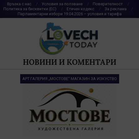
Skip
Връзка с нас
Условия за ползване
Поверителност
Политика за бисквитки (ЕС)
Етичен кодекс
За реклама
to
Парламентарни избори 19.04.2026 – условия и тарифа
content
НОВИНИ И КОМЕНТАРИ
АРТ ГАЛЕРИЯ „МОСТОВЕ“ МАГАЗИН ЗА ИЗКУСТВО