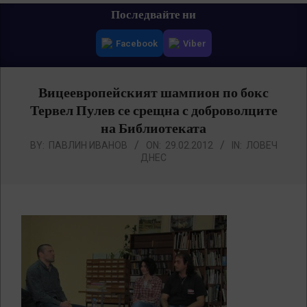
Primary
Последвайте ни
Navigation
Facebook
Viber
Menu
Вицеевропейският шампион по бокс
Тервел Пулев се срещна с доброволците
на Библиотеката
BY:
ПАВЛИН ИВАНОВ
ON:
29.02.2012
IN:
ЛОВЕЧ
ДНЕС