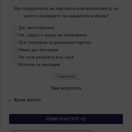
Ще подкрепите ли партията или коалицията, за
която гласувахте на миналите избори?
Да, категорично
Не, защото нищо не направиха
Ще гласувам за различна партия
Няма да гласувам
Не съм решил/а все още
Всички са маскари
Виж резултата
Архив анкети
РЕМИ КОНСУЛТ-92