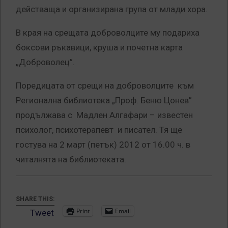
действаща и организирана група от млади хора.
В края на срещата доброволците му подариха
боксови ръкавици, круша и почетна карта
„Доброволец”.
Поредицата от срещи на доброволците към
Регионална библиотека „Проф. Беню Цонев”
продължава с Мадлен Алгафари – известен
психолог, психотерапевт и писател. Тя ще
гостува на 2 март (петък) 2012 от 16.00 ч. в
читалнята на библиотеката.
SHARE THIS:
Print
Email
Tweet