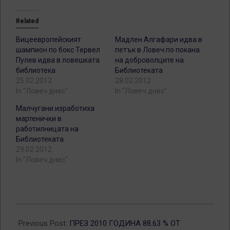
Related
Вицеевропейският
Мадлен Алгафари идва в
шампион по бокс Тервел
петък в Ловеч по покана
Пулев идва в ловешката
на доброволците на
библиотека
Библиотеката
25.02.2012
28.02.2012
In "Ловеч днес"
In "Ловеч днес"
Малчугани изработиха
мартенички в
работилницата на
Библиотеката
29.02.2012
In "Ловеч днес"
2012-
02-
Previous Post:
ПРЕЗ 2010 ГОДИНА 88.63 % ОТ