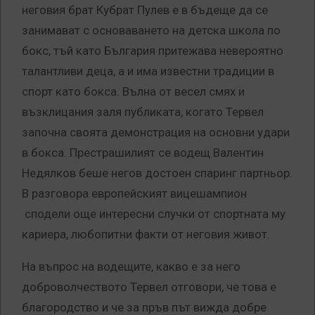
неговия брат Кубрат Пулев е в бъдеще да се
занимават с основаването на детска школа по
бокс, тъй като България притежава невероятно
талантливи деца, а и има известни традиции в
спорт като бокса. Вълна от весел смях и
възклицания заля публиката, когато Тервел
започна своята демонстрация на основни удари
в бокса. Престрашилият се водещ Валентин
Недялков беше негов достоен спаринг партньор.
В разговора европейският вицешампион
сподели още интересни случки от спортната му
кариера, любопитни факти от неговия живот.
На въпрос на водещите, какво е за него
доброволчеството Тервел отговори, че това е
благородство и че за пръв път вижда добре