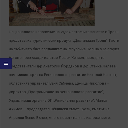
Националното изложение на художествените занаяти в Троян
представиха туристически продукт „Дестинация Троян”. Гости
на събитието бяха посланикът на Република Полша в България
Негово превъзходителство Лешек Хенсел, народните
представители д-р Анатолий Йорданов и д-р Станка Лалева,
зам.-министърът на Регионалното развитие Николай Нанков,
областният управител Ваня Събчева, Деница Николова –
директор „Програмиране на регионалното развитие“,
Управляващ орган на ОП „Регионално развитие“, Минко
Акимов – председател Общински съвет Троян, кметът на
Априлци Бенко Вълев, много посетители на изложението.