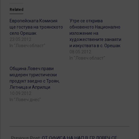
Related
Европейската Комисия
Утре се открива
ще гостува на троянското
обновеното Национално
село Орешак
изложение на
23.05.2012
художествените занаяти
In "Ловеч област"
и изкуствата в с. Орешак
08.05.2012
In "Ловеч област"
Община Ловеч прави
модерен туристически
продукт заедно с Троян,
Летница и Априлци
10.09.2012
In "Ловеч днес"
2012-
05-
Previous Post:
ОТ ОФИСА НА НАП В ГР.ЛОВЕЧ СЕ