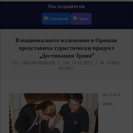
Primary
Последвайте ни
Navigation
Facebook
Viber
Menu
В националното изложение в Орешак
представиха туристически продукт
„Дестинация Троян”
BY:
ПАВЛИН ИВАНОВ
ON:
14.05.2012
IN:
ЛОВЕЧ
ОБЛАСТ
На 11 и 12
май в