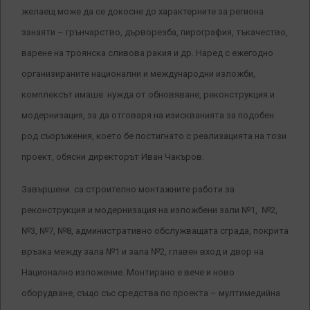
желаещ може да се докосне до характерните за региона
занаяти – грънчарство, дърворезба, пирография, тъкачество,
варене на троянска сливова ракия и др. Наред с ежегодно
организираните национални и международни изложби,
комплексът имаше нужда от обновяване, реконструкция и
модернизация, за да отговаря на изискванията за подобен
род съоръжения, което бе постигнато с реализацията на този
проект, обясни директорът Иван Чакъров.
Завършени са строително монтажните работи за
реконструкция и модернизация на изложбени зали №1, №2,
№3, №7, №8, административно обслужващата сграда, покрита
връзка между зала №1 и зала №2, главен вход и двор на
Национално изложение. Монтирано е вече и ново
оборудване, също със средства по проекта – мултимедийна