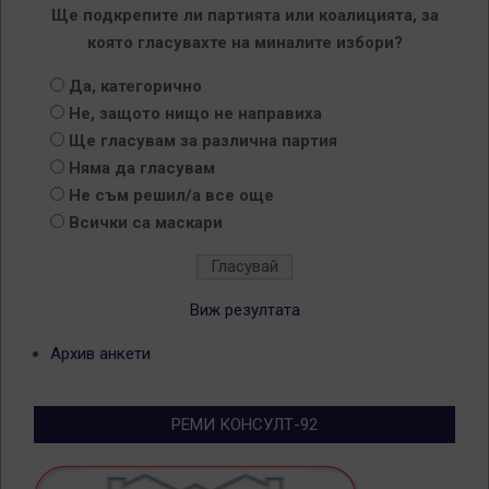
Ще подкрепите ли партията или коалицията, за
която гласувахте на миналите избори?
Да, категорично
Не, защото нищо не направиха
Ще гласувам за различна партия
Няма да гласувам
Не съм решил/а все още
Всички са маскари
Виж резултата
Архив анкети
РЕМИ КОНСУЛТ-92