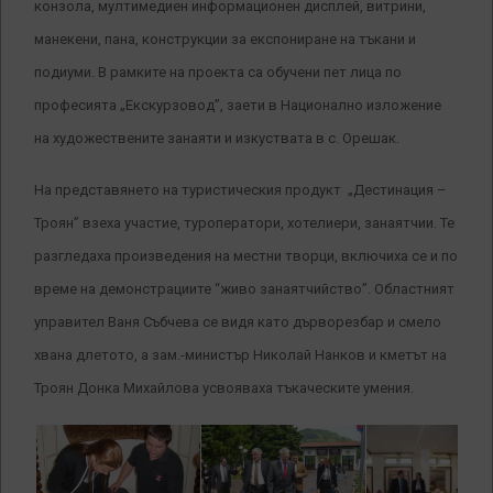
конзола, мултимедиен информационен дисплей, витрини,
манекени, пана, конструкции за експониране на тъкани и
подиуми. В рамките на проекта са обучени пет лица по
професията „Екскурзовод”, заети в Национално изложение
на художествените занаяти и изкуствата в с. Орешак.
На представянето на туристическия продукт „Дестинация –
Троян” взеха участие, туроператори, хотелиери, занаятчии. Те
разгледаха произведения на местни творци, включиха се и по
време на демонстрациите “живо занаятчийство”. Областният
управител Ваня Събчева се видя като дърворезбар и смело
хвана длетото, а зам.-министър Николай Нанков и кметът на
Троян Донка Михайлова усвояваха тъкаческите умения.