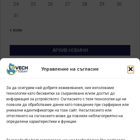
24
25
26
27
28
29
30
31
« юли
АРХИВ НОВИНИ
Архив
Управление на съгласие
новини
За да осигурим най-добрите изживявания, ние използваме
БИЗНЕС
технологии като бисквитки за съхраняване и/или достъп до
информация за устройството. Съгласието с тези технологии ще ни
Арт галерия "Мостове" – магазин за изкуство
позволи да обработваме данни като поведение при сърфиране или
уникални идентификатори на този сайт. Несъгласието или
СЕВЕРОЗАПАДА ИНФОРМАЦИОНЕН БИЗНЕС
оттеглянето на съгласието може да повлияе неблагоприятно на
ТУРИСТИЧЕСКИ КЛЪСТЕР
определени характеристики и функции.