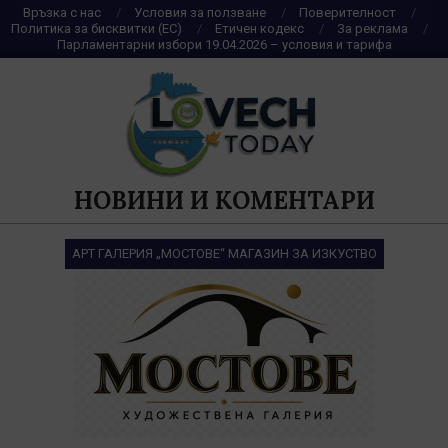
Skip
Връзка с нас
Условия за ползване
Поверителност
Политика за бисквитки (ЕС)
Етичен кодекс
За реклама
to
Парламентарни избори 19.04.2026 – условия и тарифа
content
НОВИНИ И КОМЕНТАРИ
АРТ ГАЛЕРИЯ „МОСТОВЕ“ МАГАЗИН ЗА ИЗКУСТВО