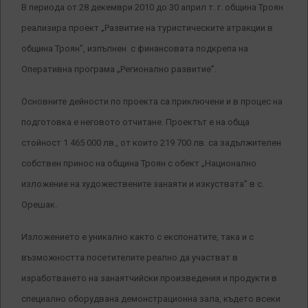
В периода от 28 декември 2010 до 30 април т. г. община Троян
реализира проект „Развитие на туристическите атракции в
община Троян”, изпълнен с финансовата подкрепа на
Оперативна програма „Регионално развитие”.
Основните дейности по проекта са приключени и в процес на
подготовка е неговото отчитане. Проектът е на обща
стойност 1 465 000 лв., от които 219 700 лв. са задължителен
собствен принос на община Троян с обект „Национално
изложение на художествените занаяти и изкуствата” в с.
Орешак.
Изложението е уникално както с експонатите, така и с
възможността посетителите реално да участват в
изработването на занаятчийски произведения и продукти в
специално оборудвана демонстрационна зала, където всеки