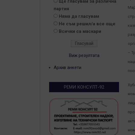
Ще гласувам за различна
Мар
партия
Няма да гласувам
стр
Не съм решил/а все още
каз
Всички са маскари
раз
орг
– Т
Виж резултата
нац
Архив анкети
пос
Хуб
РЕМИ КОНСУЛТ-92
мом
лиц
про
акт
мом