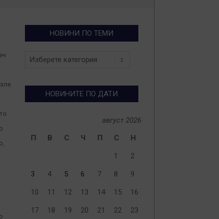
НОВИНИ ПО ТЕМИ
еч
Новини
по
теми
-зле
НОВИНИТЕ ПО ДАТИ
то
август 2026
о
П
В
С
Ч
П
С
Н
о,
1
2
3
4
5
6
7
8
9
10
11
12
13
14
15
16
17
18
19
20
21
22
23
о