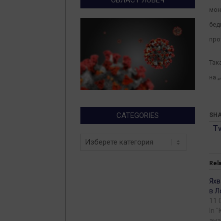
мон
бед
про
Так
на 
CATEGORIES
SHA
T
Categories
Rel
Яхв
в Л
11.
In 
ана