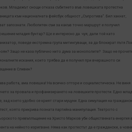
ков.
Младежът снощи отказа събитието във ловешката протестна
аницата към националната фейсбук общност „Съпротива“. Бил хакнат,
ват запознати. Любопитен съм за какъв точно маршрут е получил
решение младия бунтар? Ще е интересно да чуя, дали той като
анизатор, поведе екстремна група митингуващи, за да блокират пътя Ло
роян? Защо не каза публично нито дума за монополите? Защо не прочет
ионалните искания, които трябва да е получил при вчерашното си
ещение в Сливен?
ава работа, ама ловешка! На всичко отгоре и социалистическа. Не виня
чето за провала и профанизирането на ловешките протести. Едно мла
е, зад което удобно се крият стари муцуни. Една симулация на гражданс
тест, която прикрива позната партийна манипулация. Театрото с
ьорското превъплъщение на Христо Марков уби обществената енергия 
ента на нейното изригване. Няма как протестът да е граждански, а чове