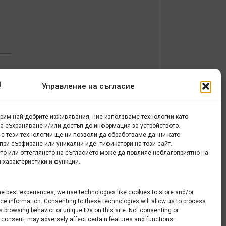
Управление на съгласие
урим най-добрите изживявания, ние използваме технологии като
за съхраняване и/или достъп до информация за устройството.
 с тези технологии ще ни позволи да обработваме данни като
при сърфиране или уникални идентификатори на този сайт.
то или оттеглянето на съгласието може да повлияе неблагоприятно на
ма
 характеристики и функции.
ли
he best experiences, we use technologies like cookies to store and/or
e information. Consenting to these technologies will allow us to process
 browsing behavior or unique IDs on this site. Not consenting or
 consent, may adversely affect certain features and functions.