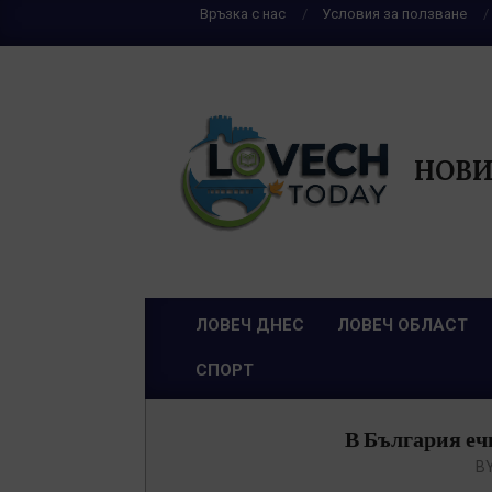
Skip
Връзка с нас
Условия за ползване
to
content
НОВИ
ЛОВЕЧ ДНЕС
ЛОВЕЧ ОБЛАСТ
Primary
СПОРТ
Navigation
Menu
В България ечи
BY