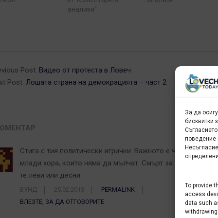
анализи"
3-
evious Post:
Видео от протеста в Ловеч
xt Post:
Лошата страна на демокрацията – част 2
За да осиг
бисквитки 
КОМЕНТАР
Съгласието
поведение 
Несъгласие
Стига с тия политически игрички. Важното е че в Ловеч и
определени
млади хора, които няма да мълчат. Смърт за партиите, би
те леви или десни.
To provide t
ВУНД
25.02.2013
PERMALINK
access devic
ВЛЕЗТЕ, ЗА ДА ОТГОВОРИТЕ
data such as
withdrawing