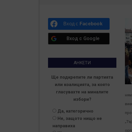
Вход с
Facebook
Вход с
Google
АНКЕТИ
Ще подкрепите ли партията
или коалицията, за която
гласувахте на миналите
ням
избори?
вие
Да, категорично
про
Не, защото нищо не
„Тъ
направиха
орг