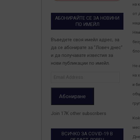
на 
от 
АБОНИРАЙТЕ СЕ ЗА НОВИНИ
нац
ПО ИМЕЙЛ
Ням
Въведете своя имейл адрес, за
без
да се абонирате за "Ловеч днес"
бло
и да получавате известия за
нови публикации по имейл.
Не 
Email
на 
Address
и б
объ
Абониране
гру
Join 17K other subscribers
Кой
мес
ВСИЧКО ЗА COVID-19 В
Дне
ОБЛАСТ ЛОВЕЧ