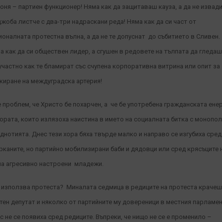
коня – партиен функционер! Няма как да защитаваш кауза, а да не извад
джоба листче с два-три надраскани реда! Няма как да си част от
ионалната протестна вълна, а да не те допуснат до събитието в Сливен.
а как да си обществен лидер, а сгушен в редовете на тълпата да гледаш
участно как те бламират със счупена корпоративна витрина или опит за
киране на междуградска артерия!
е проблем, че Христо бе похарчен, а че бе употребена гражданската ене
хората, които излязоха наистина в името на социалната битка с монопо
еднотията. Днес тези хора бяха твърде малко и направо се изгубиха сред
рканите, но партийно мобилизирани баби и дядовци или сред крясъците 
па агресивно настроени младежи.
 използва протеста? Миналата седмица в редиците на протеста краче
тен депутат и няколко от партийните му довереници в местния парламен
с не се появиха сред редиците. Въпреки, че нищо не се е променило –