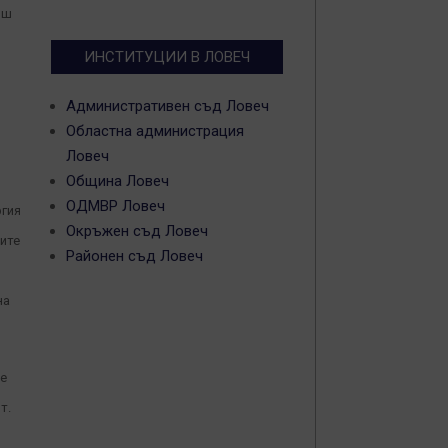
иш
ИНСТИТУЦИИ В ЛОВЕЧ
Административен съд Ловеч
Областна администрация
Ловеч
Община Ловеч
ОДМВР Ловеч
ргия
Окръжен съд Ловеч
лите
Районен съд Ловеч
на
ше
т.