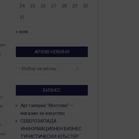
24
25
26
27
28
29
30
31
« юли
веч
АРХИВ НОВИНИ
е
Архив
новини
БИЗНЕС
до
Арт галерия "Мостове" –
ки
магазин за изкуство
СЕВЕРОЗАПАДА
в
ИНФОРМАЦИОНЕН БИЗНЕС
кът
ТУРИСТИЧЕСКИ КЛЪСТЕР