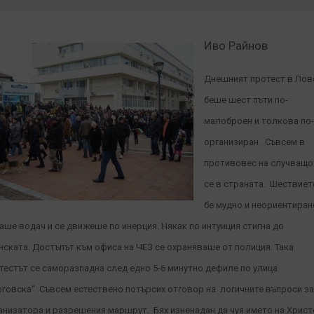
Иво Райнов
Днешният протест в Лов
беше шест пъти по-
малоброен и толкова по
организиран. Съвсем в
противовес на случващо
се в страната. Шествиет
бе мудно и неориентиран
аше водач и се движеше по инерция. Някак по интуиция стигна до
нската. Достъпът към офиса на ЧЕЗ се охраняваше от полиция. Така
тестът се саморазпадна след едно 5-6 минутно дефиле по улица
рговска“ Съвсем естествено потърсих отговор на логичните въпроси за
анизатора и разрешения маршрут. Бях изненадан да чуя името на Христ