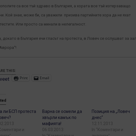
ополите са все тъй здраво в България, а хората все тъй изтерзаващо
ни. Кой знае, може би, са уважили призива партийните хора да не яхат
тестите. Или просто са минали в нелегалност.
а, докато в България ечи гласът на протеста, в Ловеч се ослушват за за
„Аврора“!
RE THIS:
Print
Email
weet
ated
а ли БСП протеста
Варна се осмели да
Позиция на „Ловеч
овеч?
хвърли камък по
днес“
02.2013
мафията!
12.11.2013
"Коментари и
06.03.2013
In "Коментари и
лизи"
In "Коментари и
анализи"