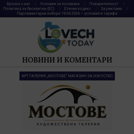
Skip
Връзка с нас
Условия за ползване
Поверителност
Политика за бисквитки (ЕС)
Етичен кодекс
За реклама
to
Парламентарни избори 19.04.2026 – условия и тарифа
content
НОВИНИ И КОМЕНТАРИ
АРТ ГАЛЕРИЯ „МОСТОВЕ“ МАГАЗИН ЗА ИЗКУСТВО