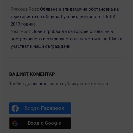
2013-
03-
Previous Post:
Обявена е епидемична обстановка на
05
територията на община Луковит, считано от 05. 03.
2013 година
Next Post:
Ловеч трябва да се гордее с това, че в
построяването и откриването на паметника на Шипка
участват и наши съграждани
ВАШИЯТ КОМЕНТАР
Трябва да
влезете
, за да публикувате коментар.
Вход с
Facebook
Вход с
Google