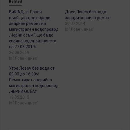
Related
ВиК АД гр.Ловеч
Днес Ловеч без вода
съобщава, че поради
заради авариен ремонт
авариен ремонт на
30.07.2014
магистрален водопровод
In "Ловеч днес"
„Черни осъм“, ще бъде
спряно водоподаването
на 27.08.2019г
26.08.2019
In "Ловеч днес"
Утре Ловеч без вода от
09:00 до 16:00ч!
Ремонтират аварийно
магистрален водопровод
„ЧЕРНИ ОСЪМ”
19.05.2015
In "Ловеч днес"