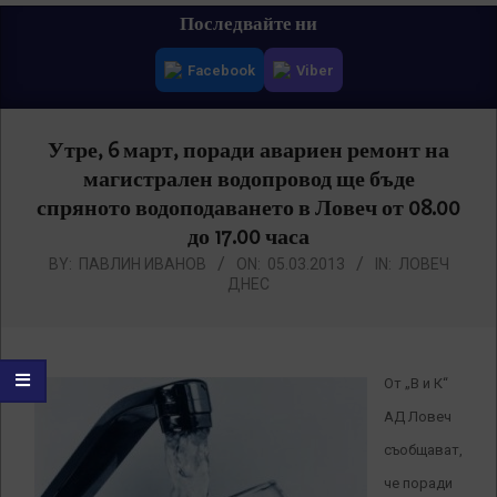
Primary
Последвайте ни
Navigation
Facebook
Viber
Menu
Утре, 6 март, поради авариен ремонт на
магистрален водопровод ще бъде
спряното водоподаването в Ловеч от 08.00
до 17.00 часа
BY:
ПАВЛИН ИВАНОВ
ON:
05.03.2013
IN:
ЛОВЕЧ
ДНЕС
От „В и К“
АД Ловеч
съобщават,
че поради