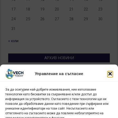
17
18
19
20
21
22
23
24
25
26
27
28
29
30
31
« юли
АРХИВ НОВИНИ
Архив
Управление на съгласие
новини
За да осигурим най-добрите изживявания, ние използваме
БИЗНЕС
технологии като бисквитки за съхраняване и/или достъп до
информация за устройството. Съгласието с тези технологии ще ни
Арт галерия "Мостове" – магазин за изкуство
позволи да обработваме данни като поведение при сърфиране или
уникални идентификатори на този сайт. Несъгласието или
СЕВЕРОЗАПАДА ИНФОРМАЦИОНЕН БИЗНЕС
оттеглянето на съгласието може да повлияе неблагоприятно на
ТУРИСТИЧЕСКИ КЛЪСТЕР