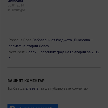
свободни“
30.01.2014
In "Култура"
2013-
03-
Previous Post:
Забравени от бюджета: Дикисана –
20
срамът на стария Ловеч
Next Post:
Ловеч – зеленият град на България за 2012
г.
ВАШИЯТ КОМЕНТАР
Трябва да
влезете
, за да публикувате коментар.