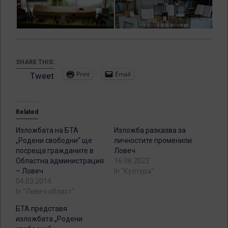
SHARE THIS:
Print
Email
Tweet
Related
Изложбата на БТА
Изложба разказва за
„Родени свободни“ ще
личностите променили
посреща гражданите в
Ловеч
Областна администрация
16.08.2022
– Ловеч
In "Култура"
04.03.2014
In "Ловеч област"
БТА представя
изложбата „Родени