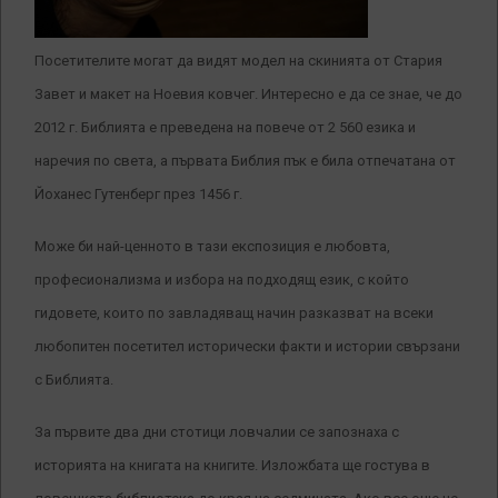
Посетителите могат да видят модел на скинията от Стария
Завет и макет на Ноевия ковчег. Интересно е да се знае, че до
2012 г. Библията е преведена на повече от 2 560 езика и
наречия по света, а първата Библия пък е била отпечатана от
Йоханес Гутенберг през 1456 г.
Може би най-ценното в тази експозиция е любовта,
професионализма и избора на подходящ език, с който
гидовете, които по завладяващ начин разказват на всеки
любопитен посетител исторически факти и истории свързани
с Библията.
За първите два дни стотици ловчалии се запознаха с
историята на книгата на книгите. Изложбата ще гостува в