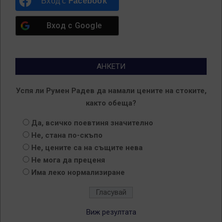
Вход с
Facebook
Вход с
Google
АНКЕТИ
Успя ли Румен Радев да намали цените на стоките,
както обеща?
Да, всичко поевтиня значително
Не, стана по-скъпо
Не, цените са на същите нева
Не мога да преценя
Има леко нормализиране
Виж резултата