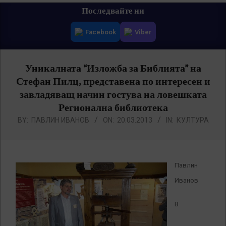
Primary
Последвайте ни
Navigation
Facebook
Viber
Menu
Уникалната “Изложба за Библията” на
Стефан Пилц, представена по интересен и
завладяващ начин гостува на ловешката
Регионална библиотека
BY:
ПАВЛИН ИВАНОВ
ON:
20.03.2013
IN:
КУЛТУРА
Павлин
Иванов
В