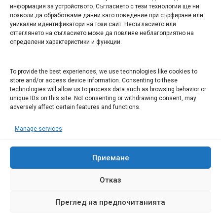
информация за устройството. Съгласието с тези технологии ще ни
Арт галерия "Мостове" – магазин за изкуство
позволи да обработваме данни като поведение при сърфиране или
уникални идентификатори на този сайт. Несъгласието или
СЕВЕРОЗАПАДА ИНФОРМАЦИОНЕН БИЗНЕС
оттеглянето на съгласието може да повлияе неблагоприятно на
ТУРИСТИЧЕСКИ КЛЪСТЕР
определени характеристики и функции.
ИНСТИТУЦИИ В ЛОВЕЧ
To provide the best experiences, we use technologies like cookies to
store and/or access device information. Consenting to these
technologies will allow us to process data such as browsing behavior or
Административен съд Ловеч
unique IDs on this site. Not consenting or withdrawing consent, may
Областна администрация Ловеч
adversely affect certain features and functions.
Община Ловеч
Manage services
ОДМВР Ловеч
Окръжен съд Ловеч
Районен съд Ловеч
Приемане
Отказ
Преглед на предпочитанията
© 2008 Ловеч днес - новини и коментари Сайтът е собственост на