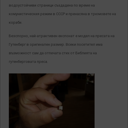
водоустойчиви страници създадена по време на
комунистическия режим в СССР и пренасяна в трюмовете на
кораби.
Безспорно, най-атрактивен експонат е модел на пресата на
Гутенберг в оригинален размер. Всеки посетител има
възможност сам да отпечата стих от Библията на
гутенберговата преса.