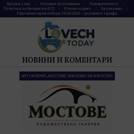
Skip
Връзка с нас
Условия за ползване
Поверителност
Политика за бисквитки (ЕС)
Етичен кодекс
За реклама
to
Парламентарни избори 19.04.2026 – условия и тарифа
content
НОВИНИ И КОМЕНТАРИ
АРТ ГАЛЕРИЯ „МОСТОВЕ“ МАГАЗИН ЗА ИЗКУСТВО