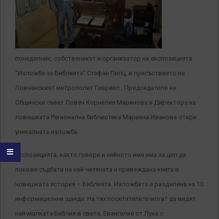
понеделник, собственикът и организатор на експозицията
“Изложба за Библията” Стефан Пилц, в присъствието на
Ловчанският митрополит Гавриил , Председателя на
Общински съвет Ловеч Корнелия Маринова и Директора на
ловешката Регионална библиотека Марияна Иванова откри
уникалната изложба.
Експозицията, както говори и нейното име има за цел да
покаже съдбата на най-четената и превеждана книга в
човешката история – Библията. Изложбата е разделена на 10
информационни щанда. На тях посетителите могат да видят
най-малката Библия в света, Евангелие от Лука с