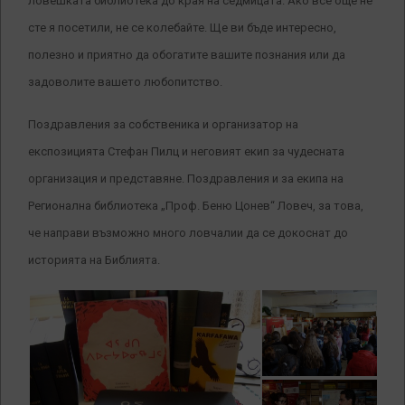
ловешката библиотека до края на седмицата. Ако все още не
сте я посетили, не се колебайте. Ще ви бъде интересно,
полезно и приятно да обогатите вашите познания или да
задоволите вашето любопитство.
Поздравления за собственика и организатор на
експозицията Стефан Пилц и неговият екип за чудесната
организация и представяне. Поздравления и за екипа на
Регионална библиотека „Проф. Беню Цонев“ Ловеч, за това,
че направи възможно много ловчалии да се докоснат до
историята на Библията.