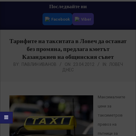
Primary
Последвайте ни
Navigation
Facebook
Viber
Menu
Тарифите на такситата в Ловеч да останат
без промяна, предлага кметът
Казанджиев на общинския съвет
BY:
ПАВЛИН ИВАНОВ
ON:
23.04.2012
IN:
ЛОВЕЧ
ДНЕС
Максималните
цени за
таксиметров
превоз на
пътници за