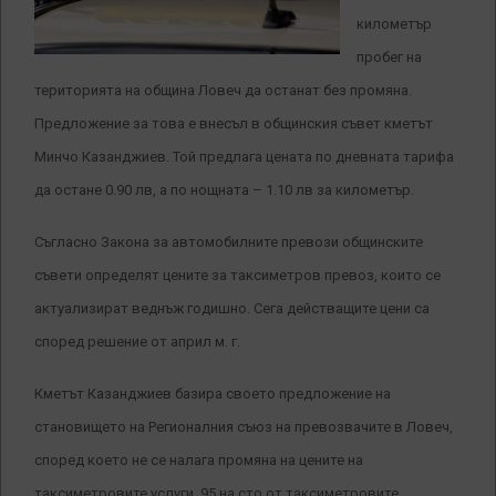
километър
пробег на
територията на община Ловеч да останат без промяна.
Предложение за това е внесъл в общинския съвет кметът
Минчо Казанджиев. Той предлага цената по дневната тарифа
да остане 0.90 лв, а по нощната – 1.10 лв за километър.
Съгласно Закона за автомобилните превози общинските
съвети определят цените за таксиметров превоз, които се
актуализират веднъж годишно. Сега действащите цени са
според решение от април м. г.
Кметът Казанджиев базира своето предложение на
становището на Регионалния съюз на превозвачите в Ловеч,
според което не се налага промяна на цените на
таксиметровите услуги. 95 на сто от таксиметровите