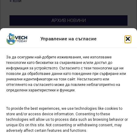
« юли
АРХИВ НОВИНИ
Архив
Управление на съгласие
новини
За да осигурим най-добрите изживявания, ние използваме
БИЗНЕС
технологии като бисквитки за съхраняване и/или достъп до
информация за устройството. Съгласието с тези технологии ще ни
Арт галерия "Мостове" – магазин за изкуство
позволи да обработваме данни като поведение при сърфиране или
уникални идентификатори на този сайт. Несъгласието или
СЕВЕРОЗАПАДА ИНФОРМАЦИОНЕН БИЗНЕС
оттеглянето на съгласието може да повлияе неблагоприятно на
ТУРИСТИЧЕСКИ КЛЪСТЕР
определени характеристики и функции.
ИНСТИТУЦИИ В ЛОВЕЧ
To provide the best experiences, we use technologies like cookies to
store and/or access device information. Consenting to these
technologies will allow us to process data such as browsing behavior or
Административен съд Ловеч
unique IDs on this site. Not consenting or withdrawing consent, may
Областна администрация Ловеч
adversely affect certain features and functions.