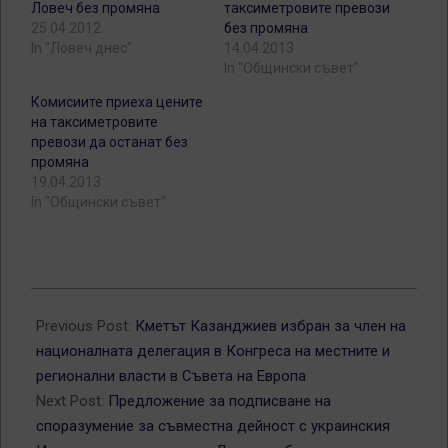
Ловеч без промяна
таксиметровите превози
25.04.2012
без промяна
In "Ловеч днес"
14.04.2013
In "Общински съвет"
Комисиите приеха цените
на таксиметровите
превози да останат без
промяна
19.04.2013
In "Общински съвет"
2012-
04-
Previous Post:
Кметът Казанджиев избран за член на
23
националната делегация в Конгреса на местните и
регионални власти в Съвета на Европа
Next Post:
Предложение за подписване на
споразумение за съвместна дейност с украинския