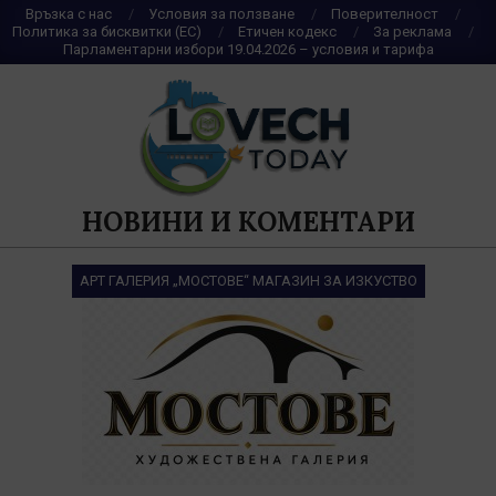
Skip
Връзка с нас
Условия за ползване
Поверителност
Политика за бисквитки (ЕС)
Етичен кодекс
За реклама
to
Парламентарни избори 19.04.2026 – условия и тарифа
content
НОВИНИ И КОМЕНТАРИ
АРТ ГАЛЕРИЯ „МОСТОВЕ“ МАГАЗИН ЗА ИЗКУСТВО