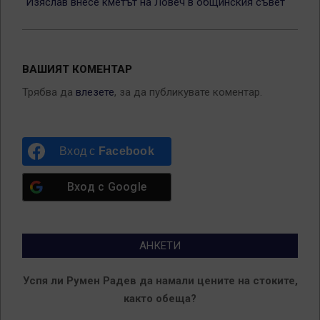
Изяслав внесе кметът на Ловеч в общинския съвет
ВАШИЯТ КОМЕНТАР
Трябва да
влезете
, за да публикувате коментар.
Вход с
Facebook
Вход с
Google
АНКЕТИ
Успя ли Румен Радев да намали цените на стоките,
както обеща?