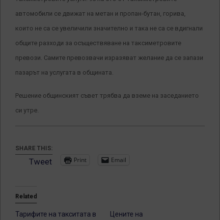
автомобили се движат на метан и пропан-бутан, горива,
които не са се увеличили значително и така не са се вдигнали
общите разходи за осъществяване на таксиметровите
превози. Самите превозвачи изразяват желание да се запази
пазарът на услугата в общината.
Решение общинският съвет трябва да вземе на заседанието
си утре.
SHARE THIS:
Print
Email
Tweet
Related
Тарифите на такситата в
Цените на