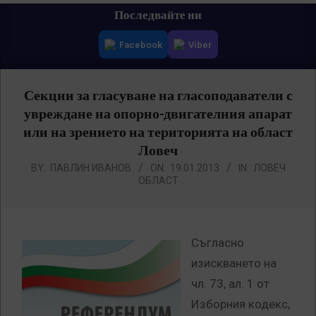
Primary
Последвайте ни
Navigation
Facebook
Viber
Menu
Секции за гласуване на гласоподаватели с
увреждане на опорно-двигателния апарат
или на зрението на територията на област
Ловеч
BY:
ПАВЛИН ИВАНОВ
ON:
19.01.2013
IN:
ЛОВЕЧ
ОБЛАСТ
Съгласно
изискването на
чл. 73, ал. 1 от
Изборния кодекс,