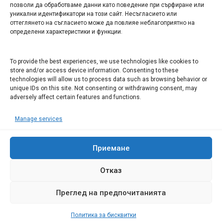
Арт галерия "Мостове" – магазин за изкуство
позволи да обработваме данни като поведение при сърфиране или
уникални идентификатори на този сайт. Несъгласието или
СЕВЕРОЗАПАДА ИНФОРМАЦИОНЕН БИЗНЕС
оттеглянето на съгласието може да повлияе неблагоприятно на
ТУРИСТИЧЕСКИ КЛЪСТЕР
определени характеристики и функции.
ИНСТИТУЦИИ В ЛОВЕЧ
To provide the best experiences, we use technologies like cookies to
store and/or access device information. Consenting to these
technologies will allow us to process data such as browsing behavior or
Административен съд Ловеч
unique IDs on this site. Not consenting or withdrawing consent, may
Областна администрация Ловеч
adversely affect certain features and functions.
Община Ловеч
Manage services
ОДМВР Ловеч
Окръжен съд Ловеч
Районен съд Ловеч
Приемане
Отказ
Преглед на предпочитанията
© 2008 Ловеч днес - новини и коментари Сайтът е собственост на
"Иванов Комюникейшънс" ЕООД Всички права запазени
Политика за бисквитки