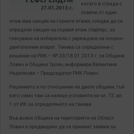
когато в сграда с
повече от един
етаж има секции на горните етажи, следва да се
определи секция на първия етаж /партер/, за
гласуване на избиратели с увреждане на опорно-
двигателния апарат. Такива са определени с
решение на РИК – № 33/18.01.2013 г. за Община
Ловеч и Община Троян, информира Валентина
Недялкова – Председател РИК Ловеч
Решението е по отношение на двете общини, тъй
като само там са налице условията на чл. 73, ал.
1 от ИК за определянето на такива.
Във всяка Община на територията на Област
Ловеч е предвидено да се приемат заявки за