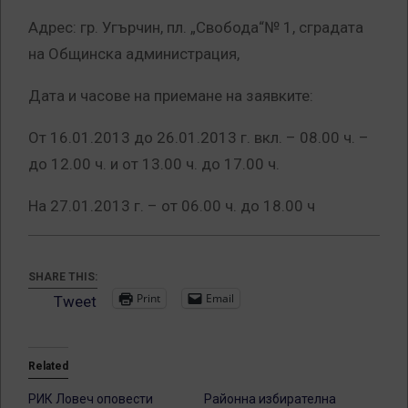
Адрес: гр. Угърчин, пл. „Свобода“№ 1, сградата
на Общинска администрация,
Дата и часове на приемане на заявките:
От 16.01.2013 до 26.01.2013 г. вкл. – 08.00 ч. –
до 12.00 ч. и от 13.00 ч. до 17.00 ч.
На 27.01.2013 г. – от 06.00 ч. до 18.00 ч
SHARE THIS:
Print
Email
Tweet
Related
РИК Ловеч оповести
Районна избирателна