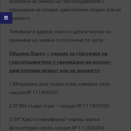
оказване на помощ на гласоподаватели с
увреждане на опорно-двигателния апарат или на
зрението.
Телефони и адреси, както и дати и часове за
приемане на заявки са посочени по-долу:
Община Ловеч – секции за гласуване на
гласоподаватели с увреждане на опорно-
двигателния апарат или на зрението:
1.Младежки дом-първи етаж, камерна зала-
секция № 111800001
2.ПГВМ-първи етаж – секция № 111800090
3.ОУ”Христо Никифоров”-партер, малък
физкултурен салон, секция № 111800094