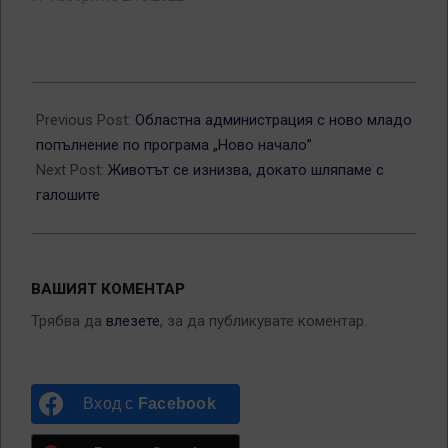
2013-
01-
Previous Post:
Областна администрация с ново младо
19
попълнение по програма „Ново начало”
Next Post:
Животът се изнизва, докато шляпаме с
галошите
ВАШИЯТ КОМЕНТАР
Трябва да
влезете
, за да публикувате коментар.
Вход с
Facebook