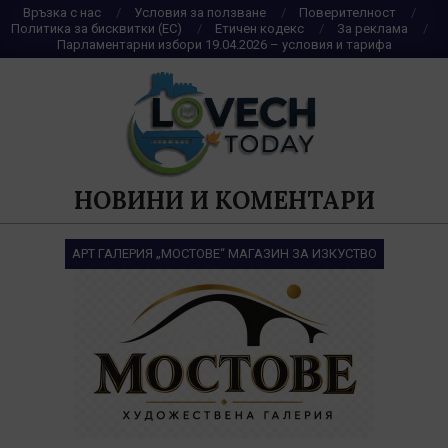
Skip
Връзка с нас
Условия за ползване
Поверителност
Политика за бисквитки (ЕС)
Етичен кодекс
За реклама
to
Парламентарни избори 19.04.2026 – условия и тарифа
content
НОВИНИ И КОМЕНТАРИ
АРТ ГАЛЕРИЯ „МОСТОВЕ“ МАГАЗИН ЗА ИЗКУСТВО