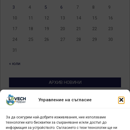
3
4
5
6
7
8
9
10
11
12
13
14
15
16
17
18
19
20
21
22
23
24
25
26
27
28
29
30
31
« юли
АРХИВ НОВИНИ
Архив
Управление на съгласие
новини
За да осигурим най-добрите изживявания, ние използваме
БИЗНЕС
технологии като бисквитки за съхраняване и/или достъп до
информация за устройството. Съгласието с тези технологии ще ни