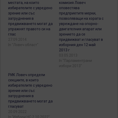
местата, на които
комисия Ловеч
избирателите с увредено
оповестява
зрение или със
предприетите мерки,
затруднения в
позволяващи на хората с
предвижването могат да
увреждане на опорно-
упражнят правото си на
двигателния апарат или
глас
зрението да се
27.09.2014
придвижват и гласуват в
In "Ловеч област"
изборния ден 12 май
2013 г
03.05.2013
In "Парламентрани
избори 2013"
РИК Ловеч определи
секциите, в които
избирателите с увредено
зрение или със
затруднения в
придвижването могат да
гласуват
20.09.2022
In "Избори НС 2.10.2022"