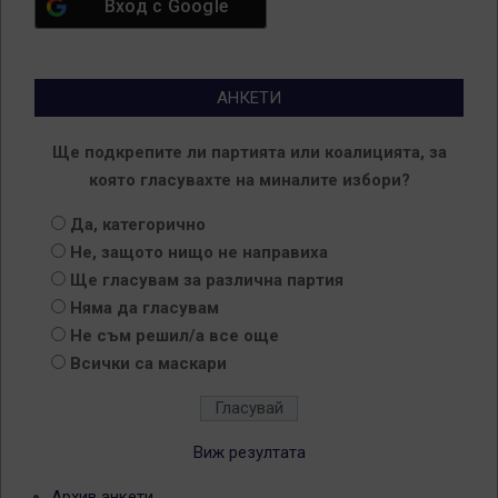
Вход с
Google
АНКЕТИ
Ще подкрепите ли партията или коалицията, за
която гласувахте на миналите избори?
Да, категорично
Не, защото нищо не направиха
Ще гласувам за различна партия
Няма да гласувам
Не съм решил/а все още
Всички са маскари
Виж резултата
Архив анкети