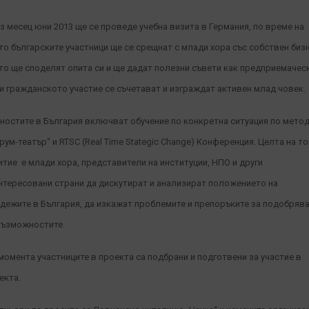
з месец юни 2013 ще се проведе учебна визита в Германия, по време на
то българските участници ще се срещнат с млади хора със собствен бизн
то ще споделят опита си и ще дадат полезни съвети как предприемачес
 и гражданското участие се съчетават и изграждат активен млад човек.
ностите в България включват обучение по конкретна ситуация по мето
рум-театър“ и RTSC (Real Time Stategic Change) Конференция. Целта на т
итие е млади хора, представители на институции, НПО и други
нтересовани страни да дискутират и анализират положението на
дежите в България, да изкажат проблемите и препоръките за подобряв
възможностите.
момента участниците в проекта са подбрани и подготвени за участие в
екта.