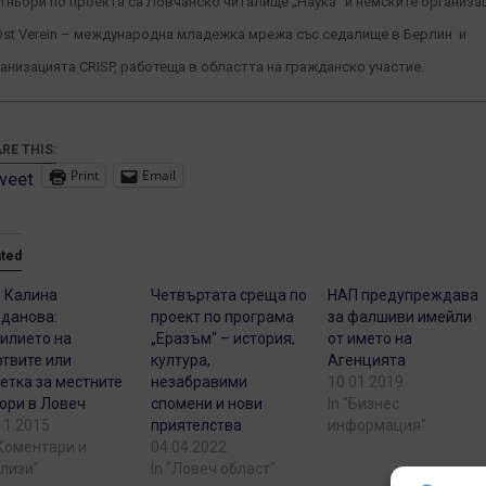
тньори по проекта са Ловчанско читалище „Наука“ и немските организа
Ost Verein – международна младежка мрежа със седалище в Берлин и
анизацията CRISP, работеща в областта на гражданско участие.
RE THIS:
Print
Email
weet
ated
 Калина
Четвъртата среща по
НАП предупреждава
данова:
проект по програма
за фалшиви имейли
илието на
„Еразъм“ – история,
от името на
твите или
култура,
Агенцията
етка за местните
незабравими
10.01.2019
ори в Ловеч
спомени и нови
In "Бизнес
11.2015
приятелства
информация"
"Коментари и
04.04.2022
лизи"
In "Ловеч област"