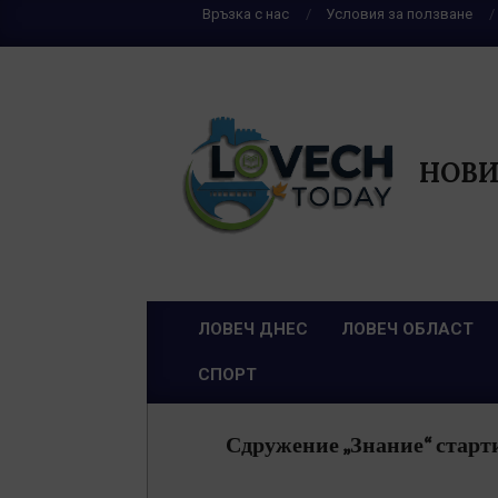
Skip
Връзка с нас
Условия за ползване
to
content
НОВИ
ЛОВЕЧ ДНЕС
ЛОВЕЧ ОБЛАСТ
Primary
СПОРТ
Navigation
Menu
Сдружение „Знание“ стартир