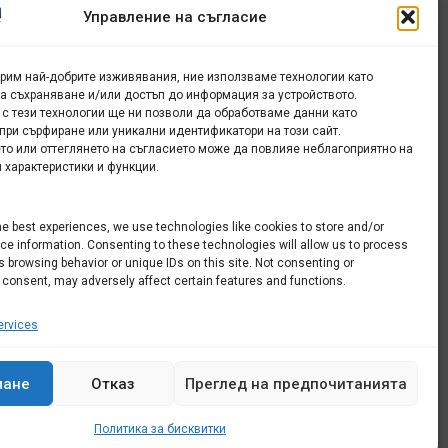
Управление на съгласие
урим най-добрите изживявания, ние използваме технологии като
за съхраняване и/или достъп до информация за устройството.
е
 с тези технологии ще ни позволи да обработваме данни като
при сърфиране или уникални идентификатори на този сайт.
то или оттеглянето на съгласието може да повлияе неблагоприятно на
 характеристики и функции.
he best experiences, we use technologies like cookies to store and/or
e information. Consenting to these technologies will allow us to process
 browsing behavior or unique IDs on this site. Not consenting or
 consent, may adversely affect certain features and functions.
rvices
мане
Отказ
Преглед на предпочитанията
Политика за бисквитки
Всички права запазени