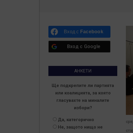
Вход с
Facebook
Вход с
Google
АНКЕТИ
Ще подкрепите ли партията
или коалицията, за която
гласувахте на миналите
избори?
Да, категорично
сре
Не, защото нищо не
ста