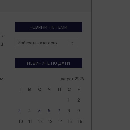
НОВИНИ ПО ТЕМИ
le
Новини
nd
по
теми
НОВИНИТЕ ПО ДАТИ
август 2026
то
П
В
С
Ч
П
С
Н
1
2
3
4
5
6
7
8
9
10
11
12
13
14
15
16