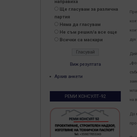
направиха
Ще гласувам за различна
Пре
партия
коя
Няма да гласувам
кои
Не съм решил/а все още
Всички са маскари
дух
Дей
„фо
Виж резултата
съб
Архив анкети
заи
мла
РЕМИ КОНСУЛТ-92
на 
До 
про