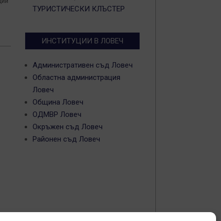
ции
ТУРИСТИЧЕСКИ КЛЪСТЕР
ИНСТИТУЦИИ В ЛОВЕЧ
Административен съд Ловеч
Областна администрация
Ловеч
Община Ловеч
ОДМВР Ловеч
Окръжен съд Ловеч
Районен съд Ловеч