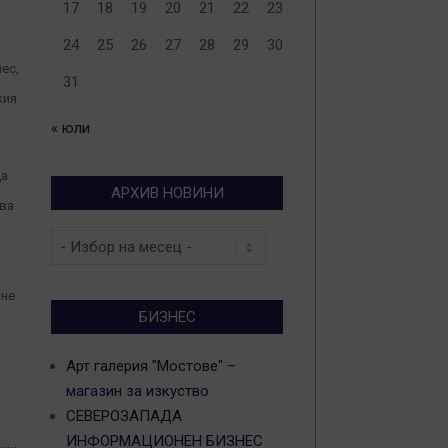
17
18
19
20
21
22
23
24
25
26
27
28
29
30
ес,
31
кия
« юли
да
АРХИВ НОВИНИ
ова
Архив
новини
ане
БИЗНЕС
Арт галерия "Мостове" –
магазин за изкуство
СЕВЕРОЗАПАДА
ИНФОРМАЦИОНЕН БИЗНЕС