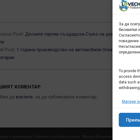
За да осиг
3-
бисквитки 
evious Post:
Десните партии създадоха Съюз на демократичнит
Съгласието
поведение 
ли
Несъгласие
xt Post:
1 година производство на автомобили Great Wall в
определени
лгария
To provide t
access devic
data such as
ШИЯТ КОМЕНТАР
withdrawing
ябва да
влезете
, за да публикувате коментар.
Manage se
Прие
новини и коментари Сайтът е собственост на "Иванов Комюникейшънс" ЕООД 