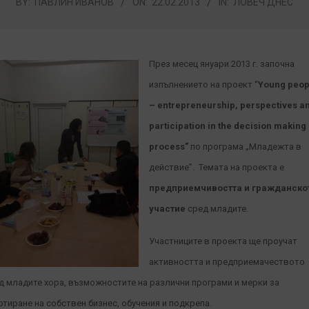
BY:
ПАВЛИН ИВАНОВ
ON:
22.02.2013
IN:
ЛОВЕЧ ДНЕС
През месец януари 2013 г. започна
изпълнението на проект “
Young peop
– entrepreneurship, perspectives a
participation in the decision making
process”
по програма „Младежта в
действие”. Темата на проекта е
предприемчивостта и гражданско
участие
сред младите.
Участниците в проекта ще проучат
активността и предприемачеството
д младите хора, възможностите на различни програми и мерки за
ртиране на собствен бизнес, обучения и подкрепа.