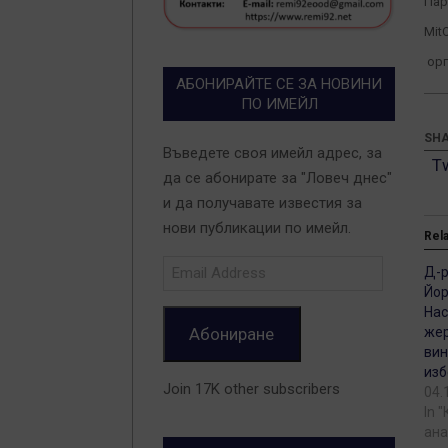
Пар
Mit
орг
АБОНИРАЙТЕ СЕ ЗА НОВИНИ
ПО ИМЕЙЛ
SHA
Въведете своя имейл адрес, за
T
да се абонирате за "Ловеч днес"
и да получавате известия за
нови публикации по имейл.
Rel
Email
Д-р
Address
Йор
Нас
Абониране
жер
вин
изб
Join 17K other subscribers
04.
In 
ана