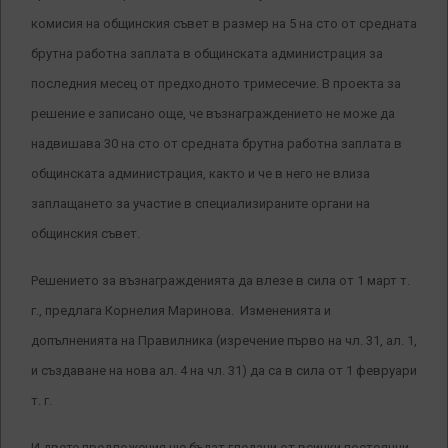
комисия на общинския съвет в размер на 5 на сто от средната
брутна работна заплата в общинската администрация за
последния месец от предходното тримесечие. В проекта за
решение е записано още, че възнаграждението не може да
надвишава 30 на сто от средната брутна работна заплата в
общинската администрация, както и че в него не влиза
заплащането за участие в специализираните органи на
общинския съвет.
Решението за възнагражденията да влезе в сила от 1 март т.
г., предлага Корнелия Маринова. Измененията и
допълненията на Правилника (изречение първо на чл. 31, ал. 1,
и създаване на нова ал. 4 на чл. 31) да са в сила от 1 февруари
т. г.
И двете предложения ще бъдат гледани от всички постоянни