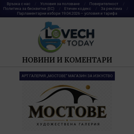
Skip
Връзка с нас
Условия за ползване
Поверителност
Политика за бисквитки (ЕС)
Етичен кодекс
За реклама
to
Парламентарни избори 19.04.2026 – условия и тарифа
content
НОВИНИ И КОМЕНТАРИ
АРТ ГАЛЕРИЯ „МОСТОВЕ“ МАГАЗИН ЗА ИЗКУСТВО