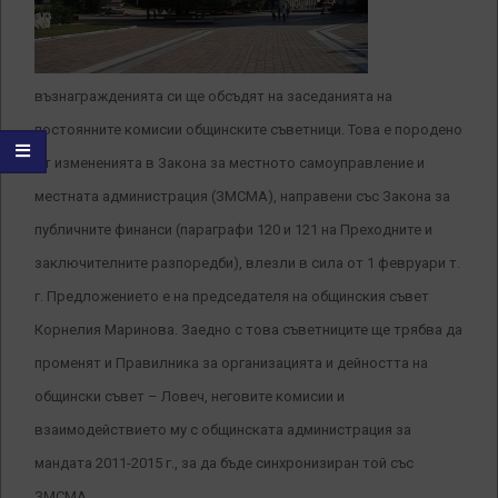
възнагражденията си ще обсъдят на заседанията на
постоянните комисии общинските съветници. Това е породено
от измененията в Закона за местното самоуправление и
местната администрация (ЗМСМА), направени със Закона за
публичните финанси (параграфи 120 и 121 на Преходните и
заключителните разпоредби), влезли в сила от 1 февруари т.
г. Предложението е на председателя на общинския съвет
Корнелия Маринова. Заедно с това съветниците ще трябва да
променят и Правилника за организацията и дейността на
общински съвет – Ловеч, неговите комисии и
взаимодействието му с общинската администрация за
мандата 2011-2015 г., за да бъде синхронизиран той със
ЗМСМА.