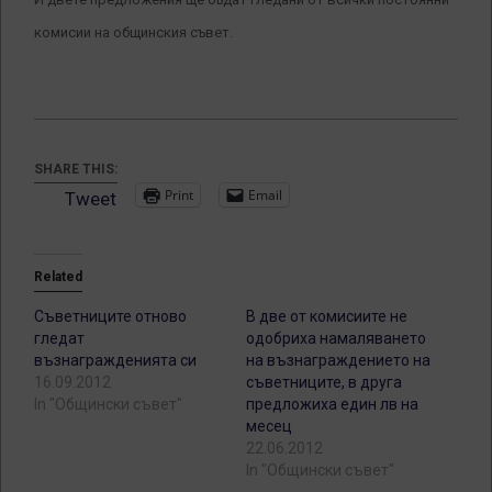
комисии на общинския съвет.
SHARE THIS:
Print
Email
Tweet
Related
Съветниците отново
В две от комисиите не
гледат
одобриха намаляването
възнагражденията си
на възнаграждението на
16.09.2012
съветниците, в друга
In "Общински съвет"
предложиха един лв на
месец
22.06.2012
In "Общински съвет"