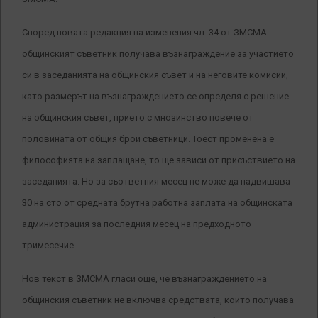
Според новата редакция на изменения чл. 34 от ЗМСМА
общинският съветник получава възнаграждение за участието
си в заседанията на общинския съвет и на неговите комисии,
като размерът на възнаграждението се определя с решение
на общинския съвет, прието с мнозинство повече от
половината от общия брой съветници. Тоест променена е
философията на заплащане, то ще зависи от присъствието на
заседанията. Но за съответния месец не може да надвишава
30 на сто от средната брутна работна заплата на общинската
администрация за последния месец на предходното
тримесечие.
Нов текст в ЗМСМА гласи още, че възнаграждението на
общинския съветник не включва средствата, които получава