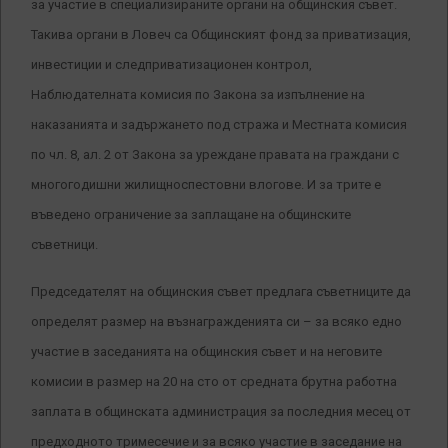
за участие в специализираните органи на общинския съвет.
Такива органи в Ловеч са Общинският фонд за приватизация,
инвестиции и следприватизационен контрол,
Наблюдателната комисия по Закона за изпълнение на
наказанията и задържането под стража и Местната комисия
по чл. 8, ал. 2 от Закона за уреждане правата на граждани с
многогодишни жилищноспестовни влогове. И за трите е
въведено ограничение за заплащане на общинските
съветници.
Председателят на общинския съвет предлага съветниците да
определят размер на възнагражденията си – за всяко едно
участие в заседанията на общинския съвет и на неговите
комисии в размер на 20 на сто от средната брутна работна
заплата в общинската администрация за последния месец от
предходното тримесечие и за всяко участие в заседание на