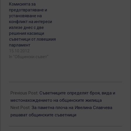
Комисията за
предотвратяване и
установяване на
конфликт на интереси
излезе днес с две
решения касаещи
съветници от ловешкия
парламент
15.10.2012
In "Общински съвет"
2013-
03-
Previous Post:
Съветниците определят броя, вида и
18
местонахождението на общинските жилища
Next Post:
За паметна плоча на Ивелина Славчева
решават общинските съветници