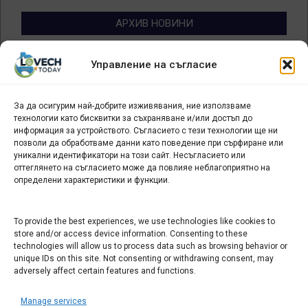
АРХИВ НОВИНИ
Архив
Управление на съгласие
новини
За да осигурим най-добрите изживявания, ние използваме
БИЗНЕС
технологии като бисквитки за съхраняване и/или достъп до
информация за устройството. Съгласието с тези технологии ще ни
Арт галерия "Мостове" – магазин за изкуство
позволи да обработваме данни като поведение при сърфиране или
уникални идентификатори на този сайт. Несъгласието или
СЕВЕРОЗАПАДА ИНФОРМАЦИОНЕН БИЗНЕС
оттеглянето на съгласието може да повлияе неблагоприятно на
ТУРИСТИЧЕСКИ КЛЪСТЕР
определени характеристики и функции.
ИНСТИТУЦИИ В ЛОВЕЧ
To provide the best experiences, we use technologies like cookies to
store and/or access device information. Consenting to these
technologies will allow us to process data such as browsing behavior or
Административен съд Ловеч
unique IDs on this site. Not consenting or withdrawing consent, may
Областна администрация Ловеч
adversely affect certain features and functions.
Община Ловеч
Manage services
ОДМВР Ловеч