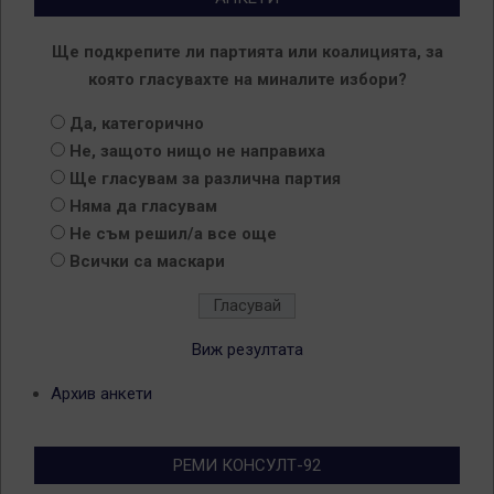
Ще подкрепите ли партията или коалицията, за
която гласувахте на миналите избори?
Да, категорично
Не, защото нищо не направиха
Ще гласувам за различна партия
Няма да гласувам
Не съм решил/а все още
Всички са маскари
Виж резултата
Архив анкети
РЕМИ КОНСУЛТ-92