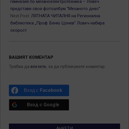
гимназия по механоелектротехника – Ловеч
представи своя фотоалбум “Механото днес”
Next Post:
ЛЯТНАТА ЧИТАЛНЯ на Регионална
библиотека „Проф. Беню Цонев“ Ловеч набира
скорост
ВАШИЯТ КОМЕНТАР
Трябва да
влезете
, за да публикувате коментар.
Вход с
Facebook
Вход с
Google
АНКЕТИ