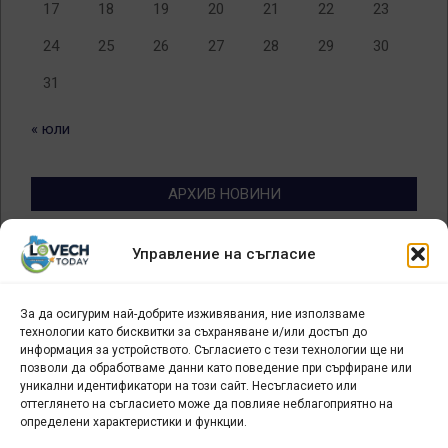
17
18
19
20
21
22
23
24
25
26
27
28
29
30
31
« юли
АРХИВ НОВИНИ
Архив
Управление на съгласие
новини
За да осигурим най-добрите изживявания, ние използваме
БИЗНЕС
технологии като бисквитки за съхраняване и/или достъп до
информация за устройството. Съгласието с тези технологии ще ни
Арт галерия "Мостове" – магазин за изкуство
позволи да обработваме данни като поведение при сърфиране или
уникални идентификатори на този сайт. Несъгласието или
СЕВЕРОЗАПАДА ИНФОРМАЦИОНЕН БИЗНЕС
оттеглянето на съгласието може да повлияе неблагоприятно на
ТУРИСТИЧЕСКИ КЛЪСТЕР
определени характеристики и функции.