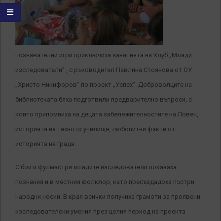
познавателни игри приключиха занятията на Клуб „Млади
изследователи” , с ръководител Павлина Стоянова от ОУ
„Христо Никифоров” по проект „Успех”. Доброволците на
библиотеката бяха подготвили предварително въпроси, с
които припомниха на децата забележителностите на Ловеч,
историята на тяхното училище, любопитни факти от
историята на града.
С бои и фулмастри младите изследователи показаха
познания и в местния фолклор, като пресъздадоха пъстри
народни носии. В края всички получиха грамоти за проявени
изследователски умения през целия период на проекта