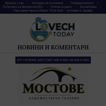
Skip
Връзка с нас
Условия за ползване
Поверителност
Политика за бисквитки (ЕС)
Етичен кодекс
За реклама
to
Парламентарни избори 19.04.2026 – условия и тарифа
content
НОВИНИ И КОМЕНТАРИ
АРТ ГАЛЕРИЯ „МОСТОВЕ“ МАГАЗИН ЗА ИЗКУСТВО