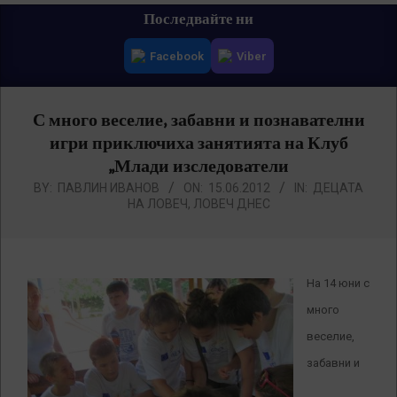
Primary
Последвайте ни
Navigation
Facebook
Viber
Menu
С много веселие, забавни и познавателни
игри приключиха занятията на Клуб
„Млади изследователи
BY:
ПАВЛИН ИВАНОВ
ON:
15.06.2012
IN:
ДЕЦАТА
НА ЛОВЕЧ
,
ЛОВЕЧ ДНЕС
На 14 юни с
много
веселие,
забавни и