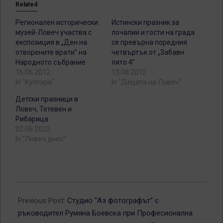
Related
Регионален исторически
Истински празник за
музей-Ловеч участва с
лочалии и гости на града
експозиция в „Ден на
се превърна поредния
отворените врати” на
четвъртък от „Забавн
Народното събрание
лято 4”
16.06.2012
13.08.2012
In "Култура"
In "Децата на Ловеч"
Детски празници в
Ловеч, Тетевен и
Рибарица
02.06.2022
In "Ловеч днес"
2012-
06-
Previous Post:
Студио “Аз фотографът” с
15
ръководител Румяна Боевска при Професионална