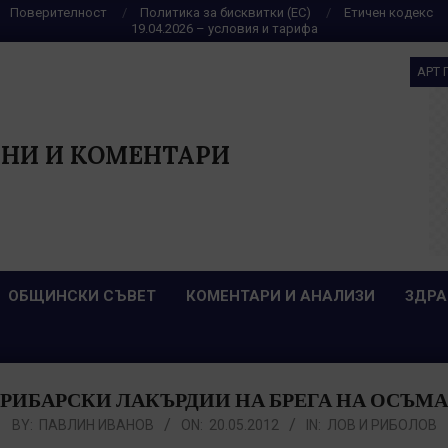
Поверителност
Политика за бисквитки (ЕС)
Етичен кодекс
19.04.2026 – условия и тарифа
АРТ 
НИ И КОМЕНТАРИ
ОБЩИНСКИ СЪВЕТ
КОМЕНТАРИ И АНАЛИЗИ
ЗДРА
РИБАРСКИ ЛАКЪРДИИ НА БРЕГА НА ОСЪМА
BY:
ПАВЛИН ИВАНОВ
ON:
20.05.2012
IN:
ЛОВ И РИБОЛОВ