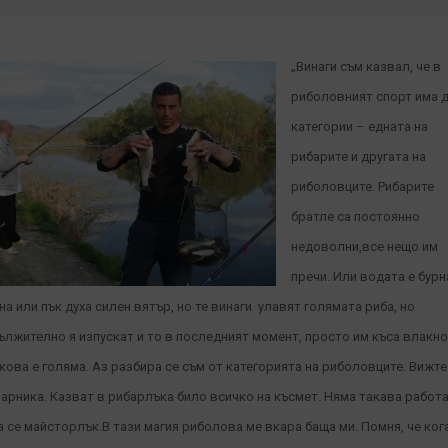
„Винаги съм казвал, че в
риболовният спорт има 
категории – едната на
рибарите и другата на
риболовците. Рибарите
братле са постоянно
недоволни,все нещо им
пречи. Или водата е бурн
на или пък духа силен вятър, но те винаги улавят голямата риба, но
ължително я изпускат и то в последният момент, просто им къса влакн
кова е голяма. Аз разбира се съм от категорията на риболовците. Вижте
арника. Казват в рибарлъка било всичко на късмет. Няма такава работ
а се майсторлък.В тази магия риболова ме вкара баща ми. Помня, че ког