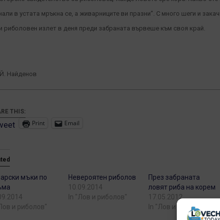
нали в устата мръкна се, а живарниците ви празни”. С много шеги и зака
и риболовен излет в деня преди забраната вървеше към своя край.
 Й. Найденов
RE THIS:
Print
Email
weet
ated
арски мъки по
Невероятен риболов
През забраната
ъма
10.09.2014
ловят риба на корем
09.2014
In "Лов и риболов"
17.05.2012
"Лов и риболов"
In "Лов и риболов"