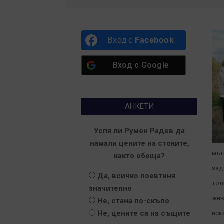
Вход с
Facebook
Вход с
Google
АНКЕТИ
Успя ли Румен Радев да
намали цените на стоките,
мът
както обеща?
зад
Да, всичко поевтиня
тол
значително
жив
Не, стана по-скъпо
Не, цените са на същите
иск