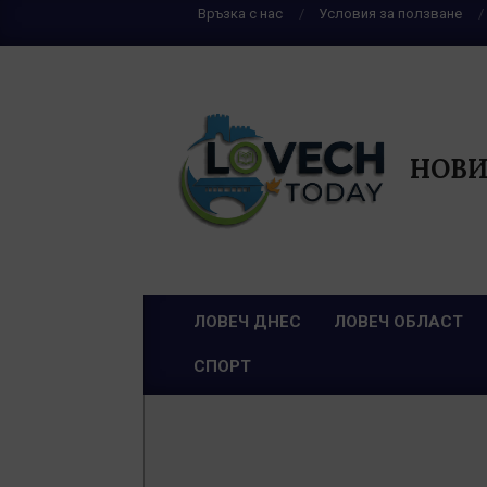
Skip
Връзка с нас
Условия за ползване
to
content
НОВИ
ЛОВЕЧ ДНЕС
ЛОВЕЧ ОБЛАСТ
Primary
СПОРТ
Navigation
Menu