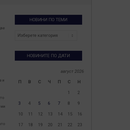
НОВИНИ ПО ТЕМИ
две
Новини
по
теми
НОВИНИТЕ ПО ДАТИ
август 2026
а и
П
В
С
Ч
П
С
Н
1
2
ото
3
4
5
6
7
8
9
 ми
10
11
12
13
14
15
16
а
ато
17
18
19
20
21
22
23