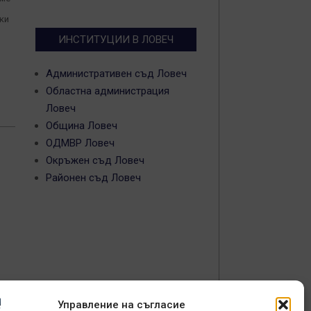
чки
ИНСТИТУЦИИ В ЛОВЕЧ
Административен съд Ловеч
Областна администрация
Ловеч
Община Ловеч
ОДМВР Ловеч
Окръжен съд Ловеч
Районен съд Ловеч
Управление на съгласие