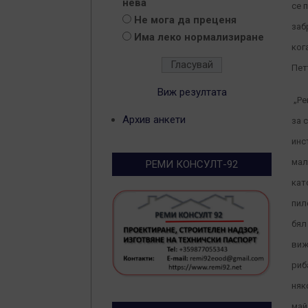
нева
се 
Не мога да преценя
заб
Има леко нормализиране
ког
Пет
Виж резултата
„Ре
Архив анкети
за 
инс
мал
РЕМИ КОНСУЛТ-92
кат
пил
бял
виж
риб
няк
май