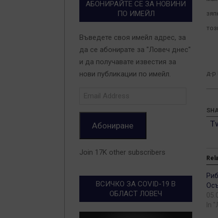
АБОНИРАЙТЕ СЕ ЗА НОВИНИ
ПО ИМЕЙЛ
зяп
тоз
Въведете своя имейл адрес, за
да се абонирате за "Ловеч днес"
и да получавате известия за
д-р
нови публикации по имейл.
Email
Address
SHA
T
Абониране
Join 17K other subscribers
Rel
Риб
ВСИЧКО ЗА COVID-19 В
Ос
ОБЛАСТ ЛОВЕЧ
05.
In 