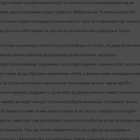
подготвяхме за риболовен излет по няколко пъти проверяваше да не
рави двете най важни неща-стръвта и биберона ми.
Толкова малък бях
ато пъхна първата въдица в ръцете ми.Ето така се става майстор”-разка
ър Костов собственик на школа за автомобилни шофьори в Ловеч.
ка Осъм е уникална с богата та си ихтиофауна и с това ,че дава възможн
смесен речен риболов-продължава увлекателният си разказ
труктора.Например захранваш за скобар и мряна с мачкан хляб, кюспе 
ко глина за да образува хранителен облак, а вижте какви клендаци вадя
о за стръв използвам нарязани на тънки ивици пресен черен дроб и
ешки черъвца, редувам ги. Щом спре да дърпа речният кефал започвам 
 червей да вадя тези достолепни сребърни красавци- скобарите. Вижте,
те! Такива големи ги има само в Осъма.А за тези от първата категория –
арите, намислил съм да направя школа и по риболов за да ги понауча на
ои тънкости. Така де, освен свидетелство за шофьор ще издавам и
сторско свидетелство за риболовец. Хайде ловете бре хора! Какво сте